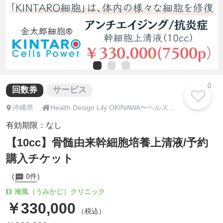
0
回数券
サービス

沖縄県
Health Design Lily OKINAWA〜ヘルスデザインリリー沖縄〜
有効期限：なし
【10cc】骨髄由来幹細胞培養上清液/予約
購入チケット
0件
海風（うみかじ）クリニック
￥330,000
（税込）