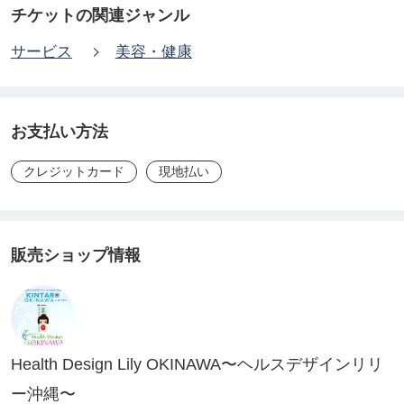
“人々の健康寿命を延ばす”ための挑戦
チケットの関連ジャンル
「KINTARO細胞」は、骨髄由来間葉系幹細胞で、
サービス
美容・健康
様々な細胞に分化できる能力も持った複能性細胞で
す。
その培養過程で使われる培養上清液にも細胞修復/ア
お支払い方法
ントエイジング機能があります。
クレジットカード
現地払い
幹細胞培養上清液をご購入頂き、指定の医療機関で
点滴して頂くサービスとなります。
一度で5ccを点滴します。２週間〜４週間の間隔を空
販売ショップ情報
け、２回目を点滴します。
掛かる費用は「幹細胞培養上清液10cc」のお値段＋
点滴自費44,000円(２回分)となります。
理想としては20ccを点滴されることをお勧めしてい
Health Design Lily OKINAWA〜ヘルスデザインリリ
ます。
ー沖縄〜