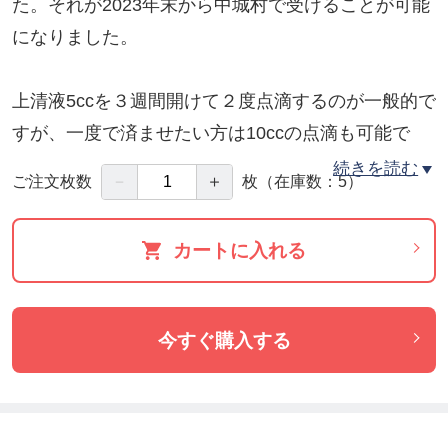
た。それが2023年末から中城村で受けることが可能
になりました。
上清液5ccを３週間開けて２度点滴するのが一般的で
すが、一度で済ませたい方は10ccの点滴も可能で
す。
続きを読む
－
＋
ご注文枚数
枚
（在庫数：5）
身体への負担はありません。
5cc×２回だと体内にある上清液が長く残存するの
カートに入れる
で、持続的に効果の維持が期待できます。
今すぐ購入する
「再生医療の、新たな未来へ」
「人生100年時代の幕開け」