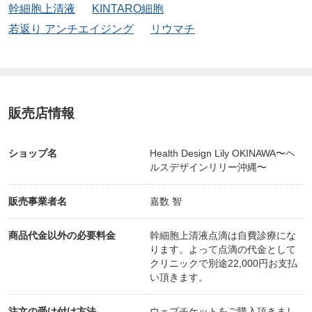
幹細胞上清液
KINTARO細胞
若返り アンチエイジング
リウマチ
販売店情報
ショップ名
Health Design Lily OKINAWA〜ヘ
ルスデザインリリー沖縄〜
販売事業者名
嘉数 智
商品代金以外の必要料金
幹細胞上清液点滴は自費診療にな
ります。よって点滴の代金として
クリニックで別途22,000円お支払
い頂きます。
注文の受け付け方法
ウェブチケットをご購入頂きまし