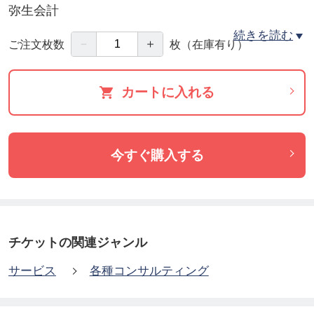
弥生会計
CSVエクスポート可
続きを読む
－
＋
ご注文枚数
枚
（在庫有り）
【ご紹介】
カートに入れる
税理士、社労士、弁護士
決算申告、確定申告まで承ります。（報酬額は各士
業との契約となります）
今すぐ購入する
チケットの関連ジャンル
サービス
各種コンサルティング