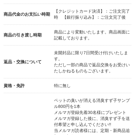
【クレジットカード決済】：ご注文完了
交通機関ルート
商品代金のお支払い時期
時 【銀行振り込み】：ご注文完了後
電車、バスで来られる方は、
商品により変動いたします。商品画面に
商品の引き渡し時期
記載しております。
都内からは、
半蔵門線で青葉台駅下車
未開封品に限り7日間受け付けいたしま
→バス65系統 若葉台団地行き乗車
す。
返品・交換について
ただし一部の商品で返品交換をお受けい
が、乗り換えが少なく便利です。
たしかねるものもございます。
ーーーーーー、
横浜駅経由なら
資格・免許
特に無し
相鉄線三ツ境駅下車
→バス116系統若葉台中央行き乗車
ペットの臭いが消える消臭すず子サンプ
ル800円を1本
横浜駅からは、このルートが便利です。
メルマガ登録先着30名様にプレゼント
メルマガ登録した後に、消臭すず子を送
付希望と申し込んでください!!
当メルマガ読者様には、定期・新商品追