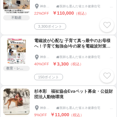
神奈川県
医師も選んだ省エネ健康住宅 呼吸する家のオンリーハウス

喘息の方が、室内に入った瞬間に咳が止まり
￥110,000
22%OFF
（税込）
アレルギー反応が和らいだ、
不動産
と言う方は大勢いらっしゃいます。
3,300ポイント
アトピー改善住宅、アトピー住宅をお探しの方は、
電磁波が心配な 子育て真っ最中のお母様
オンリーハウスの健康住宅 呼吸する家を体験して
へ！子育て勉強会/今の家を電磁波対策で
みてください。
賢い子が育つ家に変えよう！
モデルハウスは年中無休です。
神奈川県
医師も選んだ省エネ健康住宅 呼吸する家のオンリーハウス

￥3,300
40%OFF
（税込）
健康住宅を横浜で探すなら、先ずはオンリーハウス
教育・レッスン・講習
のモデルハウスを体験してください。
150ポイント
ご入居様は、換気不要の呼吸する家の住み心地に10
杉本彩 福祉協会Evaペット募金・公益財
0%満足されています。
団法人動物環境
健康住宅｜呼吸する家を建設する仲間の工務店は、
神奈川県
医師も選んだ省エネ健康住宅 呼吸する家のオンリーハウス

北海道から沖縄まで、全国各地に居ます。
￥11,000
9%OFF
（税込）