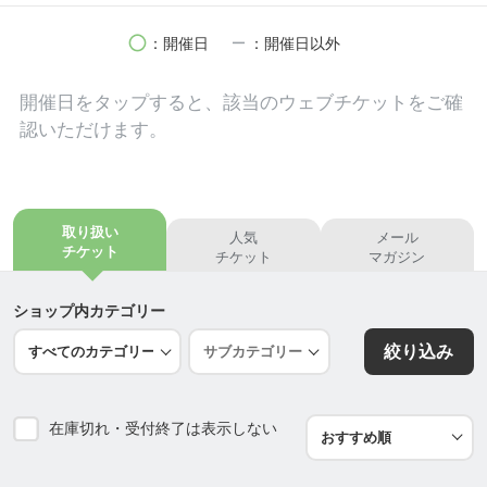
モデルハウスへの道順はこちらです。
circle
remove
：開催日
：開催日以外
都内からは、
開催日を
タップ
すると、該当のウェブチケットをご確
半蔵門線で青葉台駅下車
認いただけます。
→バス65系統 若葉台団地行き乗車
→JR横浜線 十日市場駅経由
→若葉台南バス停下車
が、乗り換えが少なく便利です。
取り扱い
人気
メール
ーーーーーー、
チケット
チケット
マガジン
横浜駅経由なら
→相鉄線三ツ境駅下車
ショップ内カテゴリー
→バス116系統若葉台中央行き乗車
絞り込み
→若葉台南バス停下車
このルートが便利です。
在庫切れ・受付終了は表示しない
注文建築 横浜を中心に神奈川県全域と東京都内で
も建設しています。