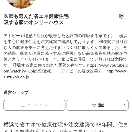
医師も選んだ省エネ健康住宅 呼
吸する家のオンリーハウス
アトピーや喘息の症状が改善したと評判の呼吸する家です。｜横浜
を中心に健康住宅を注文建築で建設しております。38年間に渡り住
む人の健康を第一に考えた住まいづくりに取りくんで来ました。そ
の結果、家族が健康に暮らす為に呼吸しない高気密高断熱の家が危
険と言うことが分かりました。家は常に呼吸してい無ければ危険で
す。 呼吸する家に住まわれた医師の声です。https://www.youtube.c
om/watch?v=LbipV5XjzyE アトピーの症状改善方 http://www.
suzukoh.co.jp
運営ショップ
ウェブチケット
通販
横浜で省エネで健康住宅を注文建築で38年間、住ま
う人の健康住宅をつくり続けて参りました。