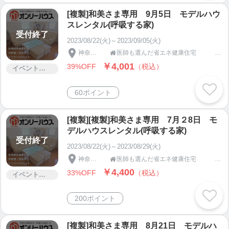
[複製]和美さま専用 9月5日 モデルハウ
住まう人の健康を第一に、良質な素材にこだわるオ
スレンタル(呼吸する家)
ンリーワンのサービスを目指します。
受付終了
2023/08/22(火)～2023/09/05(火)
アレルギー反応検査データーが裏付ける、医師も選
神奈川県
医師も選んだ省エネ健康住宅 呼吸する家のオンリーハウス

んだ健康住宅は、
￥4,001
39%OFF
（税込）
喘息やアトピーでお悩みの方の症状を和らげる実績
イベント・セミナー・交流会
は
本物の健康住宅と言えます。
60ポイント
既存住宅でも
[複製][複製]和美さま専用 7月２8日 モ
デルハウスレンタル(呼吸する家)
マンションや賃貸アパートでも空気質を改善出来ま
受付終了
す。
2023/08/22(火)～2023/08/29(火)
神奈川県
医師も選んだ省エネ健康住宅 呼吸する家のオンリーハウス

更に、電磁波改善も出来ます。
￥4,400
33%OFF
（税込）
イベント・セミナー・交流会
多くの電気製品に囲まれて便利な生活をしています
が、電磁波が体に悪い影響を与えているようです。
200ポイント
その電磁波を体に良い方向へ変換出来ます。
[複製]和美さま専用 8月21日 モデルハ