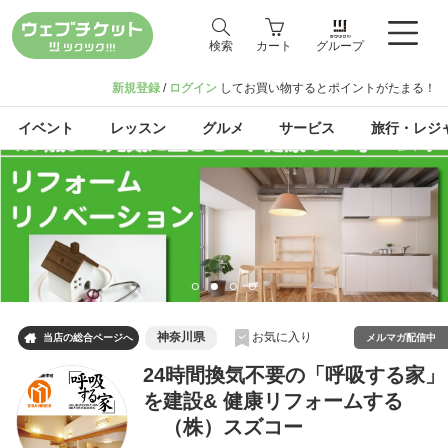
検索
カート
グループ
新規登録
/
ログイン
してお買い物するとポイントがたまる！
イベント
レッスン
グルメ
サービス
旅行・レジ
神奈川県
お気に入り

メルマガ配信中
当店の総合ページへ
24時間換気不要の「呼吸する家」
を建設& 健康リフォームする
（株）スズコー