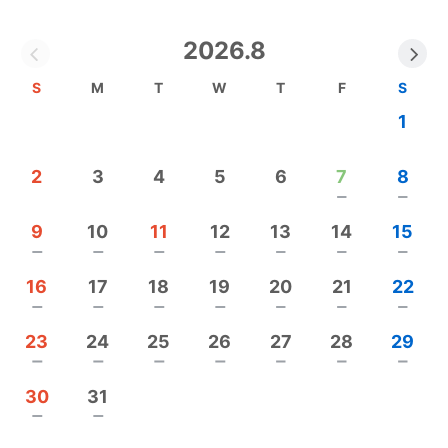
初めてマイホームの方には、土地探しからも、お手
伝いさせて頂きます。
2026.8
お気軽にご相談ください。
S
M
T
W
T
F
S
建て替えや二世帯住宅に最適な健康ハウス
1
呼吸する家をモデルハウスで体験してください。
https://www.suzukoh.co.jp/model_house
/
2
3
4
5
6
7
8
remove
remove
お問合わせ・資料請求
http://www.suzukoh.co.jp/contact_us
/
9
10
11
12
13
14
15
remove
remove
remove
remove
remove
remove
remove
◆健康住宅・横浜注文建築｜横浜(神奈川)自然素材
16
17
18
19
20
21
22
の呼吸する家オンリーハウス /スズコー
remove
remove
remove
remove
remove
remove
remove
www.suzukoh.co.jp
23
24
25
26
27
28
29
remove
remove
remove
remove
remove
remove
remove
◆健康住宅 呼吸する家モデルハウスはこちらで体
30
31
験出来ます。
remove
remove
https://www.suzukoh.co.jp/model_house
/