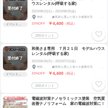
ウスレンタル(呼吸する家)
実験動画ﾍﾟｰｼﾞ
受付終了
2023/08/22(火)～2023/08/25(金)
https://youtu.be/X6tY_gRrec0
神奈川県
医師も選んだ省エネ健康住宅 呼吸する家のオンリーハウス

￥4,400
33%OFF
（税込）
イベント・セミナー・交流会
私達現代人は、便利な電化製品に囲まれて快適に暮
らしています。
200ポイント
しかし、大量の電磁波を浴びている事が、人体に悪
影響をもたらしていると言われています。
和美さま専用 ７月２１日 モデルハウス
レンタル(呼吸する家)
その電磁波からは絶対に逃れる事は出来ませんが、
受付終了
2023/06/26(月)～2023/07/21(金)
電磁波を改善し脳波を良くし
神奈川県
医師も選んだ省エネ健康住宅 呼吸する家のオンリーハウス

身体能力アップを図る事が可能となりました。
￥4,400
33%OFF
（税込）
イベント・セミナー・交流会
横浜市旭区上川井町686番地に 健康住宅展示場があ
200ポイント
ります。
ご自身で空気の良さを体験してみてください。
電磁波対策ナノセラミックス塗装 空気質
改善ナノリフォーム 家の電磁波対策に！
呼吸する家の室内の空気を感じて下さい。