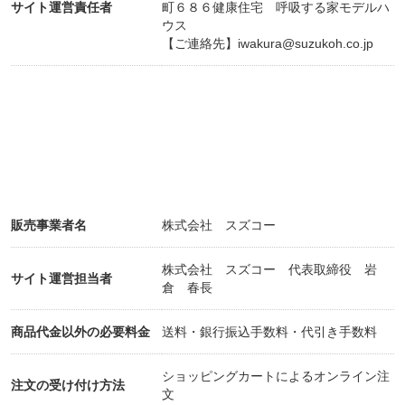
サイト運営責任者
町６８６健康住宅 呼吸する家モデルハ
一年を通して過ごしやすく、省エネで暮らすことが
ウス
出来、光熱費を大幅に削減出来て
【ご連絡先】
iwakura@suzukoh.co.jp
家計に優しい家だからです。
モデルハウス見学は、
横浜市旭区上川井町686
モデルハウスへの道順はこちらです。
https://www.suzukoh.co.jp/model_house
/
販売事業者名
株式会社 スズコー
モデルハウス案内
株式会社 スズコー 代表取締役 岩
サイト運営担当者
住所は、神奈川県横浜市旭区上川井町686番地
倉 春長
目印は、赤枝病院前です。
商品代金以外の必要料金
送料・銀行振込手数料・代引き手数料
車で来られる方は、赤枝病院でナビに入れると、モ
ショッピングカートによるオンライン注
注文の受け付け方法
文
デルハウスの前に来れます。