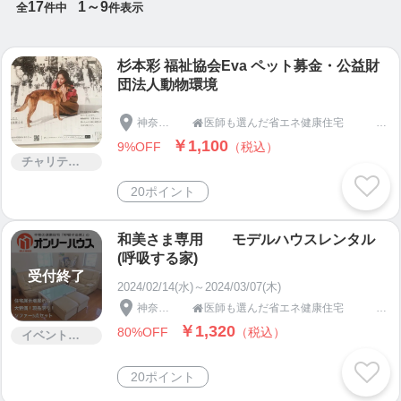
17
1～9
全
件中
件表示
アトピーや喘息・花粉症などの症状が和らぐ、健康
住宅呼吸する家、入居後アトピーが治ったというお
杉本彩 福祉協会Eva ペット募金・公益財
客様の声を聞いてください。
http://www.suzukoh.co.j
団法人動物環境
p/customer_voice/voice_27
/
神奈川県
医師も選んだ省エネ健康住宅 呼吸する家のオンリーハウス

横浜で暮らす生活を建築士と共に創るやすらぎある
￥1,100
9%OFF
（税込）
住まい。37年強の企業努力で培われた技術と、納得
チャリティー
の適正価格住宅。
20ポイント
限られたスペースの中でお施主様のご要望を充分に
和美さま専用 モデルハウスレンタル
満たす注文建築。自由な間取り設計や37年間の実践
(呼吸する家)
で培った豊富なアイデアでご要望を満たす注文建築
受付終了
2024/02/14(水)～2024/03/07(木)
で、家作りの楽しさを提供しています。
神奈川県
医師も選んだ省エネ健康住宅 呼吸する家のオンリーハウス

￥1,320
80%OFF
（税込）
イベント・セミナー・交流会
入居者のアレルゲン反応が下がったインタビュー。
動画を見てください。
https://www.youtube.com/watc
20ポイント
h?v=6x8FuyRB8MQ&feature=youtu.be