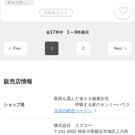
チャリティー
遠慮なく御相談下さい。
500ポイント
多くの方からご紹介を受け、横浜だけにはとどまら
ず、神奈川県全域、東京都内にも建築しておりま
17
1～9
全
件中
件表示
す。
Prev
1
2
Next
一口に健康住宅と言っても、実際に住んでみない
と、その良さは分かりません、
まずは横浜の健康住宅 モデルハウスで体感してくだ
さい。
販売店情報
特に親世帯と子世帯が一緒に暮らす二世帯住宅の方
が多く呼吸する家を建築されています。
医師も選んだ省エネ健康住宅
ショップ名
呼吸する家のオンリーハウス
その理由は、エネルギーを一切使わず、自然の力
当店の総合ページへ
で、夏モードと冬モードに自動で切り替わる機能を
持っている為、
株式会社 スズコー
〒241-0802 神奈川県横浜市旭区上川井