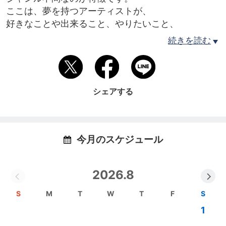
ここは、夢を持つアーティストが、
好きなことや出来ること、やりたいこと、
夢をどんどん具現化していく夢工場なのです。
続きを読む
音楽や楽器の心得が全くない吉田でんきちが、
高木ブー師匠のご指導により、
ウクレレと友達になることができました。
シェアする
そして現在、高木師匠の教えを伝承し、
ウクレレと友達になれる人を増やしていく
伝道師的な活動をさせていただいております。
今月のスケジュール
ウクレレを買った方で、
2026.8
チャレンジしたけど断念してしまった方、
部屋の飾りだけになっている方、
S
M
T
W
T
F
S
押し入れや物置にしまい込んだ方…
1
想像以上にいらっしゃるようです。
それはもったいないので、