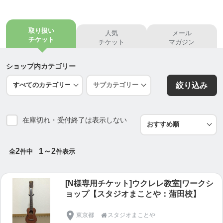
2019年5月6日
◆代表者
取り扱い
人気
メール
吉田光範
チケット
チケット
マガジン
◆主な事業内容
ショップ内カテゴリー
・漫画制作及びイラスト制作
絞り込み
・映像制作
・ウクレレ教室を含む音楽活動
・所属アーティストのマネージメント
在庫切れ・受付終了は表示しない
・イベントの企画
・駐車場管理業
・ECコンサル業
2
1～2
全
件中
件表示
◆略歴
[N様専用チケット]ウクレレ教室|ワークシ
2021年
ョップ【スタジオまことや：蒲田校】
7月
・「Space KABA」にてウクレレ教室を開講
東京都
スタジオまことや
