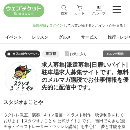
検索
カート
グループ
新規登録
/
ログイン
してお買い物するとポイントがたまる！
イベント
レッスン
グルメ
サービス
旅行・レジ
東京都
お気に入り

メルマガ配信中
当店の総合ページへ
求人募集|派遣募集|日雇いバイト|
駐車場求人募集サイトです。無料
のメルマガ購読でお仕事情報を優
先的に配信中です。
スタジオまことや
ウクレレ教室、演奏、4コマ漫画・イラスト制作、映像制作をして
おります【スタジオまことや 公式サイト】です。 吉田でんきち(漫
画家・イラストレーター・ウクレレ講師）を中心に、夢と才能を持