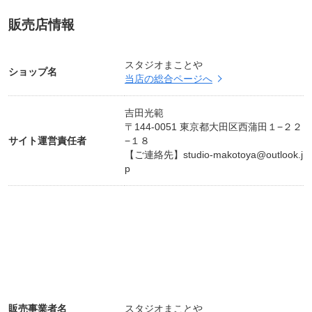
更新日2025年7月21日
販売店情報
スタジオまことや
ショップ名
当店の総合ページへ
吉田光範
〒144-0051 東京都大田区西蒲田１−２２
サイト運営責任者
−１８
【ご連絡先】
studio-makotoya@outlook.j
p
販売事業者名
スタジオまことや