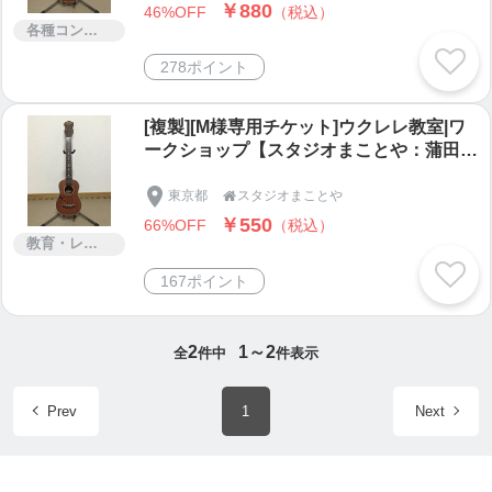
・大田区立おなづか小学校「夏休みわくわくス
￥880
46%OFF
（税込）
クール」にて、ウクレレ講師担当(吉田でんきち)
各種コンサルティング
・城南タイムスにて、4コマ漫画「4コマだ
278ポイント
ァ！」連載開始
[複製][M様専用チケット]ウクレレ教室|ワ
----------------------------------------------------------------------
ークショップ【スタジオまことや：蒲田
------------------------------------------------
校】
東京都
スタジオまことや

◆スタジオまことや公式メルマガ（無料）
￥550
66%OFF
（税込）
教育・レッスン・講習
マンガ・イラスト制作/ウクレレワークショップなど
お役に立つ情報を不定期配信予定
167ポイント
https://tsuku2.jp/mlReg/?scd=0000046956
2
1～2
全
件中
件表示
◆スタジオまことや
Prev
1
Next
吉田でんきちによる、マンガ・イラスト制作/ウクレ
レワークショップ
https://tsuku2.jp/makotoya