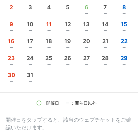
2
3
4
5
6
7
8
ぜひ、ウクレレと友達になっていただきたい！
remove
remove
remove
という趣向です。
9
10
11
12
13
14
15
と、言いましても、吉田でんきちは、
remove
remove
remove
remove
remove
remove
remove
音大出身でもなければ、
16
17
18
19
20
21
22
プロのミュージシャンでもございません。
remove
remove
remove
remove
remove
remove
remove
冒頭でも申し上げた通り、
23
24
25
26
27
28
29
何の心得もありませんでした。
remove
remove
remove
remove
remove
remove
remove
心得がなくても弾けるようになれるコツを、
30
31
高木流のウクレレ習得術を主軸に伝授致します。
remove
remove
この夢工場で、一緒に夢を具現化しましょう！
circle
remove
：開催日
：開催日以外
スタジオまことや代表：吉田光範
開催日を
タップ
すると、該当のウェブチケットをご確
認いただけます。
◆設立