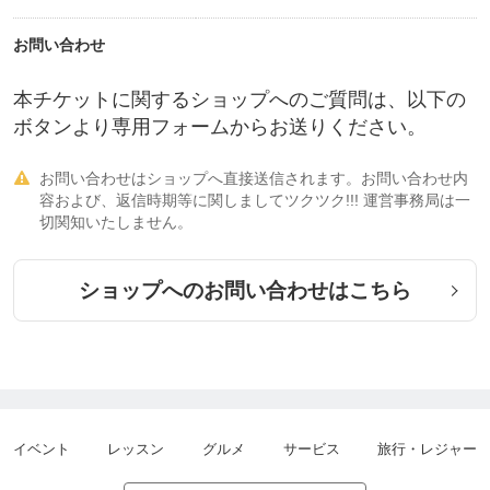
り寄せ癒やし食”
お問い合わせ
https://tsuku2.jp/zeroplus
本チケットに関するショップへのご質問は、以下の
⭕️水素サプリと藍染の店 カムカム
ボタンより専用フォームからお送りください。
健康ならば笑顔で居られる。健康第一、人生は楽し
むもの。
お問い合わせはショップへ直接送信されます。お問い合わせ内

https://tsuku2.jp/camcam
容および、返信時期等に関しましてツクツク!!! 運営事務局は一
切関知いたしません。
⭕️ セレクト・グッズ研究所
元大手食品会社商品開発担当者が運営する専門の視
ショップへのお問い合わせはこちら
点とユーザーの声をつなぐ
https://tsuku2.jp/maruyama
イベント
レッスン
グルメ
サービス
旅行・レジャー