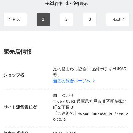
21
1～9
全
件中
件表示
自分の身体のしくみを知ると、誰でも喜びを感じま
Prev
1
2
3
Next
す。
日本一解りやすく、解剖学的にもお伝えするのが私
のレッスンの特徴です。
販売店情報
「あ〜、身体ってこうなってるのか！！」と、一緒
に喜びを感じましょう。
足の指まわし協会 「品格ボディYUKARI
身体のしくみを知って、美しく健康になる「セルフ
ショップ名
塾」
ケア」は必須です。
当店の総合ページへ
クラシックカーのように、いつまでも美しく輝き続
けましょう。
西 ゆかり
〒657-0861 兵庫県神戸市灘区新在家北
サイト運営責任者
町２丁目３
健康的にボディメイク・ヒップアップ・腰痛改善・0
【ご連絡先】
yukari_hinkaku_bm@yaho
脚改善・背中スッキリ・二の腕スッキリ
o.co.jp
生理痛改善・五十肩予防・更年期障害予防・物忘れ
予防・痴呆症予防・ほうれい線の予防と改善