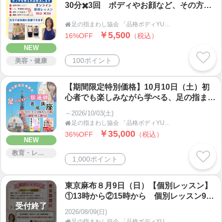
身体のしくみを知って、美しく健康になりましょ
30分✖️3回 ボディやお顔など、その方の
お悩みに合わせてレッスン。カラダも顔
う。
足の指まわし協会 「品格ボディYUKARI塾」

も、セルフケアで変わることを体感してく
足の指まわし・手指まわし等の簡単にできるセルフ
￥5,500
16%OFF
（税込）
ださい。
ケアからスタートしませんか？
NEW
100ポイント
美容・健康
【起業・自宅サロン・集客・SNS ・ホームページ作
成】
【期間限定特別価格】10月10日（土）初
2020年より、ECコンサルとしての活動もしてお
心者でも楽しみながら学べる、足の指まわ
ります。
し伝道師養成講座。受講後は講座開催も可
～2026/10/03(土)
こちらも、自分で体感・体験したことをお伝えし
能。修了証付き・東京都港区
足の指まわし協会 「品格ボディYUKARI塾」

ております。
￥35,000
36%OFF
（税込）
NEW
＊サポートが手厚いので安心。
教育・レッスン・講習
＊解りやすい。
1,000ポイント
＊結果に結びついた。
＊集客の仕組みがわかった。
東京麻布８月9日（日）【個別レッスン】
＊ホームページを自分で管理できるのが嬉しい。
①13時から②15時から 個別レッスン90
と、喜びの声をいただいております。
受付終了
分＋特典オンライン45分復習レッスン付
2026/08/09(日)
き。がんばらないレッスンで体を変えて、
足の指まわし協会 「品格ボディYUKARI塾」
