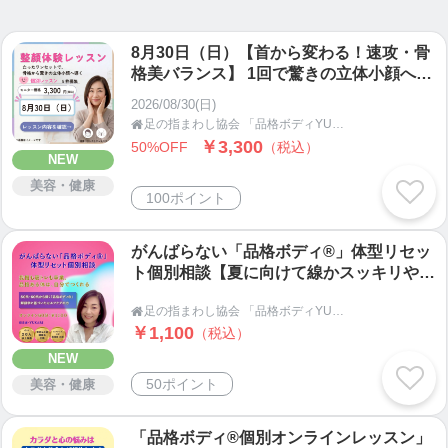
あなたにお悩みがあれば、ぜひ体感してみてくださ
い。
8月30日（日）【首から変わる！速攻・骨
格美バランス】 1回で驚きの立体小顔へ導
太ももやせも楽々。ポッコリお腹が凹む・全身の巡
く「美首・整顔」個別オンラインレッスン
2026/08/30(日)
りを良くし痩せ体質に変わり 痩せる・若返ると大
足の指まわし協会 「品格ボディYUKARI塾」

反響。
￥3,300
50%OFF
（税込）
女性の悩み No.1 の「太ももやせ 」No.2の 「お腹や
NEW
せ」 が解決すると、多くのメディアや健康雑誌でも
美容・健康
100ポイント
紹介されました。
がんばらない「品格ボディ®」体型リセッ
品格ボディメソッド・足の指まわし・手の指まわ
ト個別相談【夏に向けて線かスッキリや太
し・美顔筋メソッドはYUKARIのオリジナルメソッ
ももが15cm細くなった秘密を伝授】
ドです。
足の指まわし協会 「品格ボディYUKARI塾」

￥1,100
（税込）
ヨガやピラティスの動きも取り入れ、がんばらない
NEW
エクササイズとケアをお伝えします。
50ポイント
美容・健康
５０代からでも大丈夫。何歳からでも大丈夫。
「品格ボディ®個別オンラインレッスン」