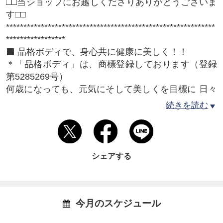
□□当ショップにお越しくださりありがとうございま
す□□
************************************************************
*****************
⬛️ 品格ボディで、身心共に健康に美しく！！
＊「品格ボディ」は、商標登録しております（登録
第5285269号）
何歳になっても、元気にそして美しくを目標に 日々
の生活習慣を整える方法を発信中。
続きを読む
足だけでなく、からだ全体のしくみを知り、がんば
らないエクササイズで美しく健康になる事を のべ２
万人以上の方にお伝えしてきました。
シェアする
独自で考案したセルフケアと、がんばらないエクサ
サイズで「品格ボディ」をつくる！！
妊活や産後ケアのお悩み、40代・50代 の体の不調や
悩みを一緒に解決しましょう。
今月のスケジュール
人生最後のサイズダウンも、個別にサポートさせて