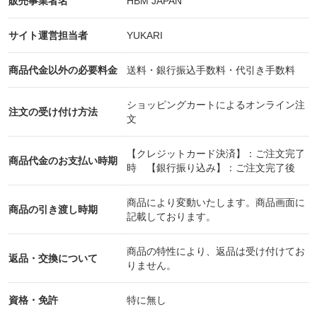
販売事業者名
HBM JAPAN
フェイスライン・二重顎の予防と改善・身体の悩
み・顔の悩み
サイト運営担当者
YUKARI
様々なお悩みを、一緒に解決していきましょう！！
商品代金以外の必要料金
送料・銀行振込手数料・代引き手数料
足の指まわし協会：
https://ashinoyubimawashi.com
/
おすそわけマーケットプレイス「ツクツク!!!」加盟
ショッピングカートによるオンライン注
注文の受け付け方法
店募集！
文
https://tsuku2.shop/?fcd=46328
【クレジットカード決済】：ご注文完了
商品代金のお支払い時期
時 【銀行振り込み】：ご注文完了後
日本テレビ系列のバラエティ番組『魔女たちの22
時』に「魔女」として出演したYUKARI（西ゆか
商品により変動いたします。商品画面に
り）です。
商品の引き渡し時期
記載しております。
2010年11月の放送回において、「超〜簡単なエクサ
サイズで太ももが10センチ細くなった孫もいる48歳
商品の特性により、返品は受け付けてお
返品・交換について
の魔女」というキャッチコピーで紹介され、大きな
りません。
話題を呼びました。
資格・免許
特に無し
【パートナーショップ】