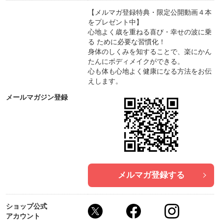
【メルマガ登録特典・限定公開動画４本
⭕️ アスターアート
をプレゼント中】
心地よく歳を重ねる喜び・幸せの波に乗
鹿児島市パソコンとアロマセラピースクール|のんち
る ために必要な習慣化！
ゃん
身体のしくみを知することで、楽にかん
https://tsuku2.jp/astarart
たんにボディメイクができる。
心も体も心地よく健康になる方法をお伝
えします。
⭕️ 山形県
一般社団法 村山市観光物産協会
メールマガジン登録
https://tsuku2.jp/murayama-kanbutu
⭕️ HBM JAPAN（品格ボディYUKARI塾）
神戸・東京・オンラインで 一生、元気に美しく歩け
る身体に整える
ECサイトサポート
メルマガ登録する
https://tsuku2.jp/hbmjapan
⭕️ 大阪セレクトショップ・アトリエ ゼロ☆プラス
ショップ公式
アカウント
忙しい私へ贈る、優しい一口。全国の美味しい“お取