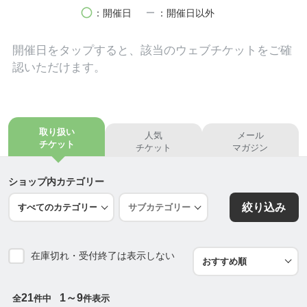
いただきたいのです。
circle
remove
：開催日
：開催日以外
■身体の不調や悩みはありませんか？
開催日を
タップ
すると、該当のウェブチケットをご確
認いただけます。
✅ 足・脚の悩み（太もも・膝・足首・足裏）
✅ お腹の悩み（ウエスト・下腹）
✅ 背中の悩み（猫背・ぜい肉）
✅ 手・腕の悩み（二の腕・肘・手首・指）
取り扱い
人気
メール
✅ 首・肩の悩み（首こり・首のシワ・肩こり）
チケット
チケット
マガジン
2万人の身体を変えた、品格ボディエクササイズの中
ショップ内カテゴリー
に「足指まわし」もあります。
絞り込み
足の指をまわすだけで？？と思われますか？
「足指まわし」で検索してみてください。多くの健
在庫切れ・受付終了は表示しない
康雑誌にも掲載されております。
冷え・歩き方の癖・むくみ・姿勢・タコ・尿漏れな
ど 様々な悩みを改善します。
21
1～9
全
件中
件表示