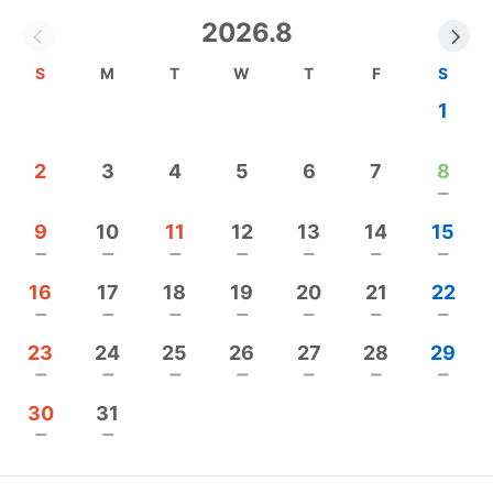
いただきます。
2026.8
自分自身のカラダで体感・自体実験した 効果を全て
S
M
T
W
T
F
S
お伝えしております。
1
どうぞ、よろしくお願いいたします。
----------------------------------
2
3
4
5
6
7
8
★ご興味を持ってくださった方には、メルマガに登
remove
録をお願いいたします!!m(__)m
9
10
11
12
13
14
15
限定公開動画４本をプレゼント中
remove
remove
remove
remove
remove
remove
remove
①背中若返り㊙️メソッド
16
17
18
19
20
21
22
②美脚と二の腕引き締め㊙️ポイント
remove
remove
remove
remove
remove
remove
remove
③足指まわしの基本
23
24
25
26
27
28
29
④手指まわしの基本
remove
remove
remove
remove
remove
remove
remove
https://home.tsuku2.jp/mlReg/?scd=0000090062
30
31
----------------------------------
remove
remove
身体が変わると、心も人生も変わることを実感して