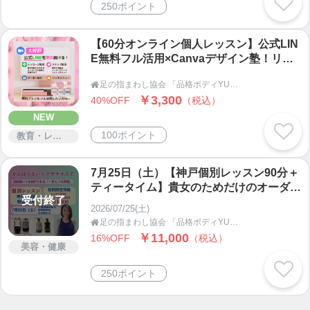
250ポイント
・神戸市灘区
・東京（麻布）で随時募集中
【60分オンライン個人レッスン】公式LIN
・オンラインレッスンも募集中
E無料フル活用×Canvaデザイン塾！リッ
チメニューや画像作成の悩みをその場で解
【各種講座】
足の指まわし協会 「品格ボディYUKARI塾」

決
＊足の指まわし伝道師講座 （神戸灘区・東京都港
￥3,300
40%OFF
（税込）
区・オンラインで募集中）
NEW
＊身心を整える解剖学講座 （神戸市灘区・オンラ
100ポイント
教育・レッスン・講習
インで募集中）
＊顔も人生も変わる美顔筋メソッド講座 ・オンラ
7月25日（土）【神戸個別レッスン90分＋
インで募集中
ティータイム】貴女のためだけのオーダー
受付終了
メイドレッスン｜身体引き締めコースor美
2026/07/25(土)
顔コース｜妊活・産後ケア【初回限定価
＊身体も心も整えば、潜在意識が求めている方向へ
足の指まわし協会 「品格ボディYUKARI塾」

格】
一歩を踏み出せます。
￥11,000
16%OFF
（税込）
美容・健康
週末インストラクターや講師からでも、起業がで
きます。
250ポイント
ECコンサルとして、あなたの起業もサポートしま
す。