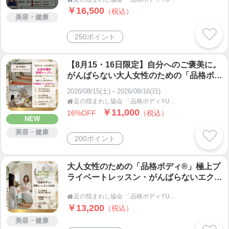
若返る。
【著書】
￥16,500
（税込）
美容・健康
・すごい足指まわし 2017年10月
・すごい手指まわし 2020年2月
250ポイント
・一生歩ける足指まわし 2023年5月
全国の書店・Amazon・楽天でも発売中 累計5万部
【8月15・16日限定】自分へのご褒美に。
の売り上げ
がんばらない大人女性のための「品格ボデ
ィ®」極上プライベートレッスン120分
2026/08/15(土)～2026/08/16(日)
身体と心を整える、習慣化しやすいメソッド。
（心整うカフェタイム＆手作りデザート
足の指まわし協会 「品格ボディYUKARI塾」

付）
￥11,000
16%OFF
（税込）
NEW
将来に備えて、貯金をしている方は多いはずです。
美容・健康
しかし、将来の「健康」に向けて「貯金」「投資」
200ポイント
していますか？
大人女性のための「品格ボディ®」極上プ
セルフケアは、将来に向けての「自分への貯金」
ライベートレッスン・がんばらないエクサ
「自分への投資」です。毎日、数分からでも初めて
サイズ（90分＋心整うカフェタイム付）
足の指まわし協会 「品格ボディYUKARI塾」

みましょう。
神戸市灘区
￥13,200
（税込）
美容・健康
【プライベートレッスン】