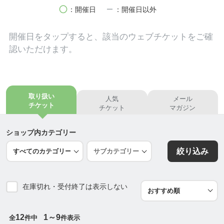
妊娠中からお産後まで安心して受けていただくこと
circle
remove
：開催日
：開催日以外
ができます。
開催日を
タップ
すると、該当のウェブチケットをご確
①妊婦さんのためのからだケア
認いただけます。
マイナートラブル改善コース。
からだメンテナンスと妊娠中相談含めて90分以内。
②月天心からだケア
取り扱い
人気
メール
全身調整＋クラニオ
チケット
チケット
マガジン
約120分贅沢コース
産後の方から女性ならだれでも。
ショップ内カテゴリー
絞り込み
③赤ちゃん、お子様のお手当コース。
５５００円
在庫切れ・受付終了は表示しない
④親子お手当
お子様とママと一緒に受けていただくクラニオセイ
クラルセラピーコース。
12
1～9
全
件中
件表示