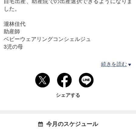
自宅出産、助産院での出産選択できるようになりま
した。
瀧林佳代
助産師
ベビーウェアリングコンシェルジュ
3児の母
お問い合わせは
続きを読む
https://home.tsuku2.jp/mypage/msgReceiveBoxDetai
l.php?targetUsr=0000097896
tsukitenshin.1010@gmail.com
シェアする
090-8273-6256
月天心という屋号には『月明かりのようにそっと優
しく寄り添う』という意味が込められています。
今月のスケジュール
月：お産が近づいてくると毎日月を眺めるだろう