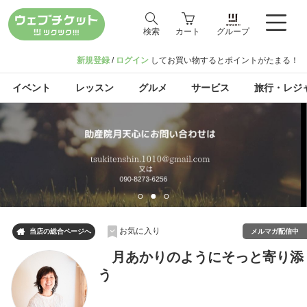
検索
カート
グループ
新規登録
/
ログイン
してお買い物するとポイントがたまる！
イベント
レッスン
グルメ
サービス
旅行・レジ
お気に入り

メルマガ配信中
当店の総合ページへ
月あかりのようにそっと寄り添
う