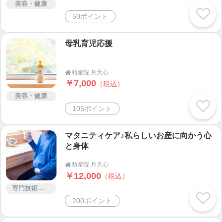
美容・健康
50ポイント
母乳育児応援
助産院 月天心

￥7,000
（税込）
美容・健康
105ポイント
マタニティケア♪私らしいお産に向かう心
と身体
助産院 月天心

￥12,000
（税込）
専門技術サービス
200ポイント