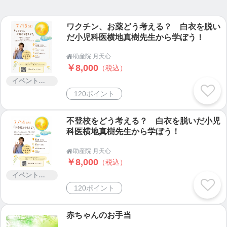
熟練したお手当人が二人で伺います。
ワクチン、お薬どう考える？ 白衣を脱い
🌝母乳育児応援訪問🌝
だ小児科医横地真樹先生から学ぼう！
・母乳は足りているのか
・授乳の方法がわからない
助産院 月天心

￥8,000
・赤ちゃんが上手に吸えない
（税込）
・ミルクの量がわからない
イベント・セミナー・交流会
・赤ちゃんの体重が増えない
120ポイント
・おっぱいが痛い
・卒乳や断乳の相談
不登校をどう考える？ 白衣を脱いだ小児
・乳腺炎など
科医横地真樹先生から学ぼう！
助産院 月天心

🌝心を結ぶ抱っことおんぶ🌝
￥8,000
（税込）
子育てのスタートにかかせない抱っことおんぶ。
イベント・セミナー・交流会
様々な抱っこ紐からご自分とお子様が安心して安全
120ポイント
に使える抱っこ紐のアドバイスを行っています。
https://ticket.tsuku2.jp/eventsDetail.php?ecd=013715
赤ちゃんのお手当
30122081