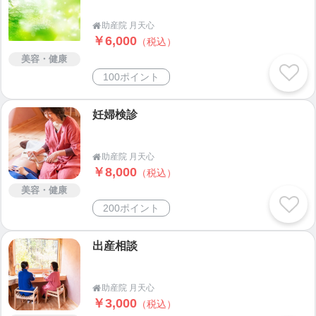
なるべく妊娠中から知ってほしい抱っこのポイント
助産院 月天心

￥6,000
（税込）
や抱っこ紐選びのポイント。
美容・健康
ママが楽、お子様の成長を考慮し安心安全な抱っこ
100ポイント
やおんぶのアドバイスです。
妊婦検診
お問い合わせは
tsukitenshin.1010@gmail.com
助産院 月天心

090-8273-6256
￥8,000
（税込）
美容・健康
200ポイント
出産相談
助産院 月天心

￥3,000
（税込）