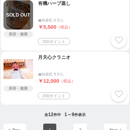
有機ハーブ蒸し
SOLD OUT
助産院 月天心

￥5,500
（税込）
美容・健康
250ポイント
月天心クラニオ
助産院 月天心

￥12,000
（税込）
美容・健康
200ポイント
12
1～9
全
件中
件表示