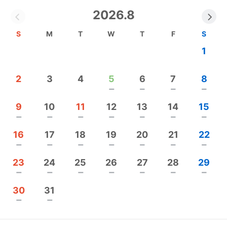
天：天に祈ることもあるだろう
2026.8
心：何よりもその人の心を大切に
S
M
T
W
T
F
S
月天心メニュー
1
初診料1000円
出張訪問料2000円（札幌市内＋北広島＋江別)
2
3
4
5
6
7
8
3000円(当別、恵庭など)
remove
remove
remove
remove
（遠方は要相談）
（高速利用時別途）
9
10
11
12
13
14
15
(コインパーキング使用時別途)
remove
remove
remove
remove
remove
remove
remove
16
17
18
19
20
21
22
🌝からだメンテナンス🌝
remove
remove
remove
remove
remove
remove
remove
クラニオセイクラルセラピーを中心に。
23
24
25
26
27
28
29
クラニオセイクラルセラピーとは。
remove
remove
remove
remove
remove
remove
remove
優しく相手の身体に触れてこわばりを解きほぐし、
30
31
脳脊髄液の流れを促し自然治癒力を高めるもの。
remove
remove
痛みや凝りを軽減し、骨格の歪みを整え深いリラク
ゼーションや自律神経を整える効果があります。