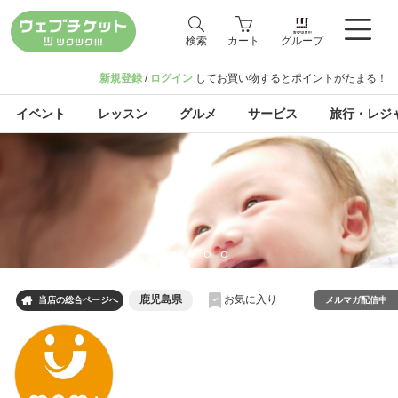
検索
カート
グループ
新規登録
/
ログイン
してお買い物するとポイントがたまる！
イベント
レッスン
グルメ
サービス
旅行・レジ
鹿児島県
お気に入り

メルマガ配信中
当店の総合ページへ