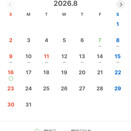
2026.8
▶︎
https://www.instagram.com/momplus_smallhoik
u
/
S
M
T
W
T
F
S
1
【スクール事業】
・タイピング英語教室
2
3
4
5
6
7
8
アクティメソッド鹿児島荒田校
remove
remove
▶︎
https://www.instagram.com/actimethod_kagoshi
maarata
/
9
10
11
12
13
14
15
・女性起業家アカデミー
remove
remove
remove
remove
remove
remove
remove
16
17
18
19
20
21
22
【WEBサポート事業】
・店舗向け集客支援サービス（HP作成、アプリ等D
23
24
25
26
27
28
29
X化）
おすそわけマーケットプレイスツクツク!!!正規特
30
31
約店
▶︎
https://tsuku2.shop/?fcd=30360
【飲食事業】