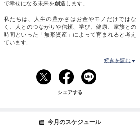
で幸せになる未来を創造します。
私たちは、人生の豊かさはお金やモノだけではな
く、人とのつながりや信頼、学び、健康、家族との
時間といった「無形資産」によって育まれると考え
ています。
その価値を学び、実践してきた仲間たちと共に、子
続きを読む
育て・教育・ウェルネス・地域コミュニティ事業を
通じて、一人ひとりの幸せが地域へ広がる未来を創
っていきます。
シェアする
ーー事業内容ーー
【保育事業】（定員12名0~2歳児対象、病児保育あ
り）
・ばるーん保育園
今月のスケジュール
▶︎
https://www.instagram.com/momplus_balloon
/
・ちっちゃな保育園