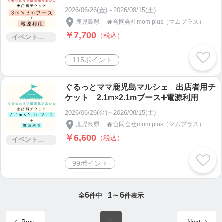
2026/06/26(金)～2026/08/15(土)
鹿児島県
合同会社mom plus（マムプラス）

￥7,700
（税込）
イベント・セミナー・交流会
115ポイント
ぐるっとママ鹿児島マルシェ 出店者用チ
ケット 2.1m×2.1mブース➕電源利用
2026/06/26(金)～2026/08/15(土)
鹿児島県
合同会社mom plus（マムプラス）

￥6,600
（税込）
イベント・セミナー・交流会
99ポイント
6
1～6
全
件中
件表示
Prev
1
Next