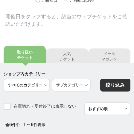
circle
remove
：開催日
：開催日以外
・スムージーショップ Wellness stand We.
▶︎
https://www.instagram.com/smoothie_kagoshim
開催日を
タップ
すると、該当のウェブチケットをご確
a
/
認いただけます。
*:.｡. .｡.:* *:.｡. .｡.:**:.｡. .｡.:* *:.｡. .｡.:**:.｡. .｡.:* *:.｡. .｡.:*
【本社】 鹿児島市東開町13-25 第一東開ビル2階
取り扱い
人気
メール
【荒田支社】鹿児島市荒田1丁目16-7 e-terrace 2F
チケット
チケット
マガジン
連絡先▷
info@momplus-koj.com
*:.｡. .｡.:* *:.｡. .｡.:**:.｡. .｡.:* *:.｡. .｡.:**:.｡. .｡.:* *:.｡. .｡.:*
ショップ内カテゴリー
絞り込み
在庫切れ・受付終了は表示しない
6
1～6
全
件中
件表示