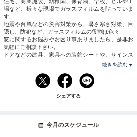
住宅、商業施設、幼稚園、保育園、学校、ビルや工
場など、様々な現場でガラスフィルムを貼っていま
す。
地震や台風などの災害対策から、暑さ寒さ対策、目
隠し、防犯など、ガラスフィルムの役割は色々。
窓に関するお悩みやお困り事ありましたら、是非お
気軽にご相談下さい。
ドアなどの建具、家具への装飾シートや、サインス
テッカーの製作・施工も承ります。
続きを読む
窓ガラスフィルム
￣￣￣￣￣￣￣￣
建築用窓ガラスフィルム全メーカー取り扱い可能で
シェアする
す。
（３Ｍ、リンテック、リケンテクノス、グラフィ
ル、コボテクトなど）
現調費用無料(100km圏内)。
今月のスケジュール
お気軽にご相談下さい。