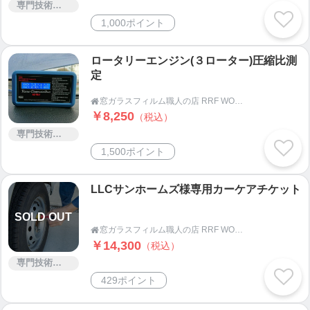
専門技術サービス
大きい、重いなど移動が困難なものは当日お手伝
1,000ポイント
いします。
↓
⑥ 完了
ロータリーエンジン(３ローター)圧縮比測
定
お客様にご確認いただいて作業完了となります。
法人様の場合は請求書を発行、後日お振込み頂く
窓ガラスフィルム職人の店 RRF WORKS

場合もございます。
￥8,250
（税込）
専門技術サービス
壁紙再生
1,500ポイント
￣￣￣￣
「築年数も経って壁を綺麗にしたいけど費用が･･･」
LLCサンホームズ様専用カーケアチケット
是非当店へご相談下さい！
壁紙再生用の専用塗装で貼り替えの半分程度の費用
SOLD OUT
窓ガラスフィルム職人の店 RRF WORKS

で綺麗になります！
￥14,300
（税込）
多少の破れなどは補修も可能です。
専門技術サービス
色も全27色から選べますのでお部屋のイメチェンに
429ポイント
もおススメです。
専用塗料なので従来の塗装の様に剥がれたり、壁紙