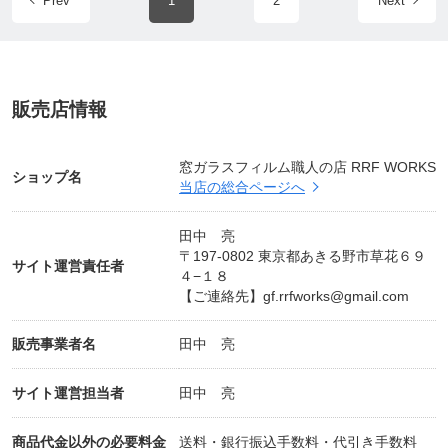
Prev
1
2
Next
また、当店は日本ライティング製品取り扱い店で
す。
各種LEDライトの販売、取付致します。
お車の乗り換えもご相談下さい。
販売店情報
【お問合せフォーム
https://home.tsuku2.jp/mypag
e/msgReceiveBoxDetail.php?targetUsr=0000107509
窓ガラスフィルム職人の店 RRF WORKS
ショップ名
当店の総合ページへ
】
田中 亮
【よくある質問】
〒197-0802 東京都あきる野市草花６９
Ｑ：車への施工は可能ですか？
サイト運営責任者
４−１８
Ａ：建築用フィルムとカーフィルムは別物になりま
【ご連絡先】
gf.rrfworks@gmail.com
す。
カーフィルムの施工については当店ではご予約
販売事業者名
田中 亮
の上、車両お預かりでの施工となります。
サイト運営担当者
田中 亮
Ｑ：ガラス以外(樹脂ガラスなど)への施工は可能です
か？
商品代金以外の必要料金
送料・銀行振込手数料・代引き手数料