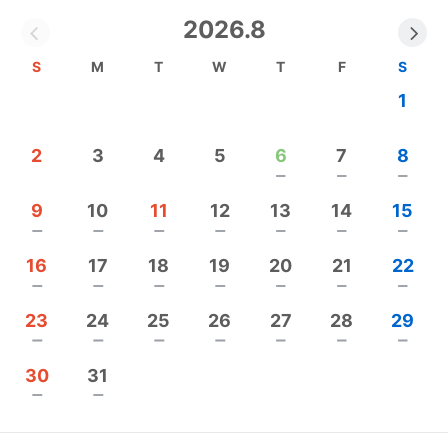
2026.8
【ガラスフィルムにはこんな役割があります】
・飛散防止機能
S
M
T
W
T
F
S
台風、地震など災害時や、ガラスに衝突しガラスを
1
割った際、破片の飛散を防止し怪我を防ぎます。
2
3
4
5
6
7
8
・紫外線カット
remove
remove
remove
肌はもちろん、家具、建具などの日焼けを軽減しま
す。
9
10
11
12
13
14
15
常にガラス越しの日に晒されるカーテンも、紫外線
remove
remove
remove
remove
remove
remove
remove
カットで長持ちさせます。
16
17
18
19
20
21
22
買い替えサイクルを長くし、余計な出費を減らせま
remove
remove
remove
remove
remove
remove
remove
す。
23
24
25
26
27
28
29
remove
remove
remove
remove
remove
remove
remove
・遮熱
30
31
窓から入る日差しの暑さを軽減します。
remove
remove
室内が暑くなりにくくなるのでエアコンの負担が減
ります。