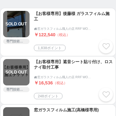
その他、目隠し用フィルム、装飾用フィルムなど
【お客様専用】後藤様 ガラスフィルム施
様々なニーズに対応します。
工
食器棚のガラスや、ショーケース、ショーウィンド
SOLD OUT
ウなどにも施工可能です。
窓ガラスフィルム職人の店 RRF WORKS

￥122,540
（税込）
＜お問合せから作業完了まで＞
専門技術サービス
① お問合せ
1,838ポイント
電話、メール、webサイトのお問い合わせフォー
ムより可能です。
【お客様専用】遮音シート貼り付け、ロス
施工中や移動中など出れない場合は後ほど掛けな
ナイ取付工事
SOLD OUT
おします。
窓ガラスフィルム職人の店 RRF WORKS

メールかフォームで詳細と併せてご連絡頂くとス
￥16,536
（税込）
ムーズです。
専門技術サービス
↓
248ポイント
② 現地調査・お見積り
現地調査の日程等を確認致します。
窓ガラスフィルム施工(高橋様専用)
採寸、ガラスの状態、施工環境の確認が必要な為