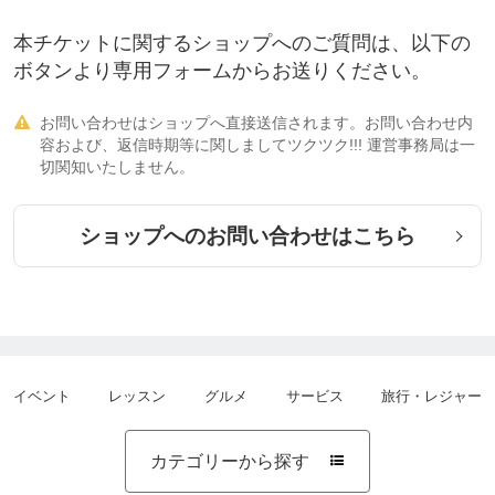
ガラスには「熱割れ」という特性があります。
本チケットに関するショップへのご質問は、以下の
・寒冷地で冬に突然窓にヒビが入る
ボタンより専用フォームからお送りください。
・夏場にエアコンの直風を受けてる窓が割れる
などはこの特性による現象です。
お問い合わせはショップへ直接送信されます。お問い合わせ内

フィルムを施工するとこの特性に影響します。
容および、返信時期等に関しましてツクツク!!! 運営事務局は一
そのため現場調査で施工する窓がご希望のフィ
切関知いたしません。
ルムを施工可能か確認、試算した上で施工する様に
しています。
ショップへのお問い合わせはこちら
イベント
レッスン
グルメ
サービス
旅行・レジャー
カテゴリーから探す
