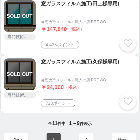
窓ガラスフィルム施工(田上様専用)
が固まり割れてしまう、貼り替えようとしたら剥が
れないなど壁紙を傷める事はありません。
SOLD OUT
壁紙への密着性が高く、塗膜が薄いので繰り返しの
窓ガラスフィルム職人の店 RRF WORKS

塗り重ねも可。
￥147,840
（税込）
綺麗にするだけでなく、抗菌・防カビ、空気触媒性
専門技術サービス
能が付いているので、壁に付いた嫌な臭い成分など
4,435ポイント
を分解し部屋の空気を綺麗にします。
窓ガラスフィルム施工(久保様専用)
カーケア
SOLD OUT
￣￣￣￣
窓ガラスフィルム職人の店 RRF WORKS

車検代行、点検、カーナビ・ドラレコ・ETCなどの
￥24,000
（税込）
カー用品取付、タイヤ交換など何でもお気軽にご相
専門技術サービス
談下さい。
720ポイント
出張作業も可能です。
「来週スノボー行くのにスタッドレス履き替えに行
く時間がない！」などという場合も出張作業で対応
11
1～9
全
件中
件表示
可！
ご予約頂ければ早朝、夜間でも対応致します。