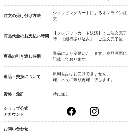
Ａ：そのまま施工すると暫くすると気泡が出来るな
どの不良が起こります。
ショッピングカートによるオンライン注
注文の受け付け方法
文
樹脂ガラスへ施工する場合は樹脂用フィルムを
貼った上に重ねて施工する事で対応可能です。
【クレジットカード決済】：ご注文完了
商品代金のお支払い時期
時 【銀行振り込み】：ご注文完了後
Ｑ：透過率が低いと部屋が暗くなるのではないか不
安。
商品により変動いたします。商品画面に
商品の引き渡し時期
Ａ：窓の数や大きさによりますが、多少暗くなる場
記載しております。
合もございます。
小片の製品サンプルをお持ちしますので、実物
原則返品はお受けできません。
返品・交換について
でご確認頂けます。
施工不良に限り再施工致します。
可視光透過率30%ほどのフィルムであれば「思
った程暗くはならなかった」というお客様の声の方
資格・免許
特に無し
が多いです。
ショップ公式
アカウント
Ｑ：どんな窓にでも貼れるの？
Ａ：窓の種類、状態、環境により貼れないフィルム
お問い合わせ
もあります。