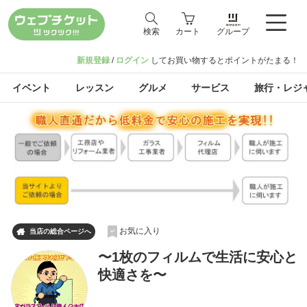
検索
カート
グループ
新規登録
/
ログイン
してお買い物するとポイントがたまる！
イベント
レッスン
グルメ
サービス
旅行・レジ
お気に入り

当店の総合ページへ
〜1枚のフィルムで生活に安心と
快適さを〜