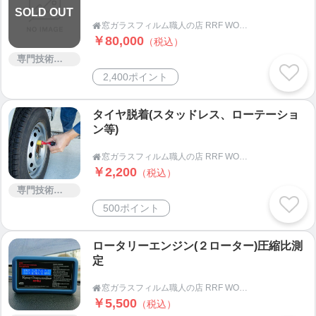
必ず現調してからのお見積りとなります。
SOLD OUT
↓
窓ガラスフィルム職人の店 RRF WORKS

￥80,000
（税込）
③ ご検討
専門技術サービス
御見積りやサービス内容をご確認いただき、ご検
2,400ポイント
討下さい。
御見積り無料地域ではこの時点でキャンセルを頂
いても料金は発生しません。
タイヤ脱着(スタッドレス、ローテーショ
ン等)
↓
④ 作業日確定
窓ガラスフィルム職人の店 RRF WORKS

ご契約成立後、作業日を決めます。
￥2,200
（税込）
作業日はお客様のご都合に出来るだけあわせま
専門技術サービス
す。
500ポイント
材料の準備があるので作業日から1週間前以上前に
ご発注をお願い致します。
ロータリーエンジン(２ローター)圧縮比測
↓
定
⑤ 作業当日
窓ガラスフィルム職人の店 RRF WORKS
ガラス付近(1m程)の物品で移動できるものは事前

￥5,500
（税込）
にお客様で移動をお願いします。