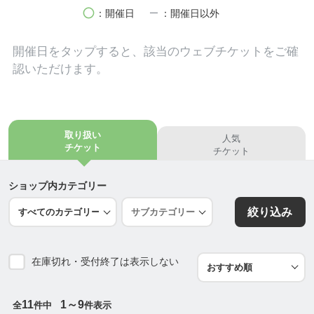
とある戸建て住宅ではエアコンの設定温度を22℃に
circle
remove
：開催日
：開催日以外
していたのに30℃設定にしても涼しく過ごせる様に
なったとお喜びの声を頂きました。
開催日を
タップ
すると、該当のウェブチケットをご確
ミラー遮熱、透明遮熱の2種類がありますので、景観
認いただけます。
を大事にしたい窓でも施工出来ます。
・断熱
ガラス表面の温度を保つ事で冬場に窓からの冷気を
取り扱い
人気
抑え、室内の暖気が逃げにくくなります。
チケット
チケット
単板ガラス窓でも複層ガラスに近い断熱効果が得ら
れます。
ショップ内カテゴリー
絞り込み
・防犯
防犯フィルムは窓からの空き巣などの侵入を妨げま
す。
在庫切れ・受付終了は表示しない
防犯フィルムはCPマークも取得している防犯性の高
い製品となっています。
焼き破りにも対応しています。
11
1～9
全
件中
件表示