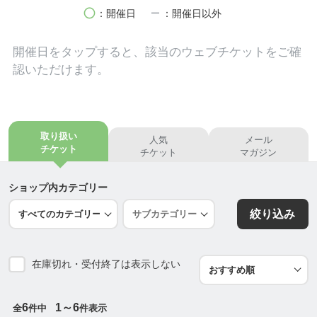
circle
remove
：開催日
：開催日以外
当館の温泉は、源泉かけ流しであり、また塩素によ
る消毒や水道水などの加水も行っていない新鮮な温
開催日を
タップ
すると、該当のウェブチケットをご確
泉です。
認いただけます。
〜人吉温泉 相良路の湯 おおが〜
効能：糖尿病・痔核・動脈硬化・高血圧・循環器系
疾患・神経痛 等
取り扱い
人気
メール
泉質：ナトリウム・塩化水素塩・硫酸塩・塩化物泉
チケット
チケット
マガジン
（低張性弱アルカリ性高温泉）・天然ラドン含有
適応症：【浴用】きりきず・やけど・慢性皮膚病・
ショップ内カテゴリー
虚弱児童・慢性婦人病・動脈硬化症
絞り込み
【飲用】慢性消化病・慢性便秘・糖尿病・痛風・肝
臓病・慢性胆嚢炎・胆石症・肥満病
在庫切れ・受付終了は表示しない
詳細はこちら
https://yado.ohga-hitoyoshi.com/onsen.html
6
1～6
全
件中
件表示