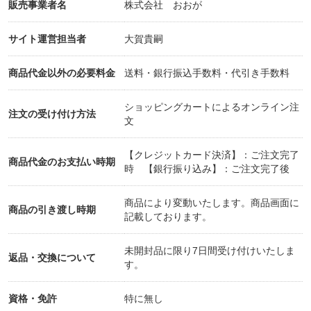
販売事業者名
株式会社 おおが
- * - * - * - * - * - * - * - * - * - * - * - * - * - * - * - * - * -
サイト運営担当者
大賀貴嗣
当店は美容・健康・癒やしに関わるショップです。
商品代金以外の必要料金
送料・銀行振込手数料・代引き手数料
この度の熊本豪雨により被災し休業中でしたが、通
販を開始しました。
ショッピングカートによるオンライン注
注文の受け付け方法
化粧水の他の商品も随時、追加していく予定です。
文
まだまだ皆様にはご不便をおかけしますが、よろし
くお願い申し上げます。
【クレジットカード決済】：ご注文完了
商品代金のお支払い時期
時 【銀行振り込み】：ご注文完了後
おおが温泉を使った涌水美人(化粧水)、洗顔、美容
液、美容マスクについてはこちらをご覧下さい。
商品により変動いたします。商品画面に
商品の引き渡し時期
記載しております。
https://yusuibijin.com
/
ご購入はこちらより
未開封品に限り7日間受け付けいたしま
https://ec.tsuku2.jp/shop/0000109826
返品・交換について
す。
資格・免許
特に無し
化粧水に使われている温泉サイトと宿のサイトで