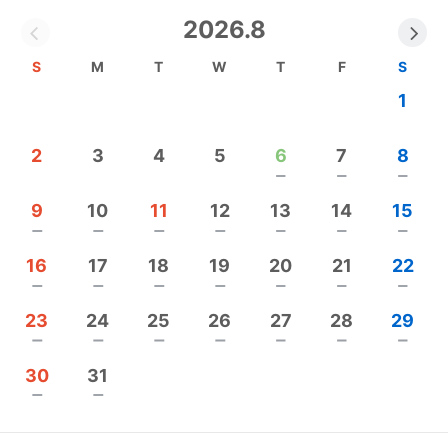
す。
2026.8
〜全国的にも珍しい奇跡の温泉〜
S
M
T
W
T
F
S
人の体は老化（エイジング）します。それは酸化す
1
るということで金属がさびる現象と同じです。
そして、酸化の逆は「還元」と言って、この温泉に
2
3
4
5
6
7
8
は錆を抑制し老化を抑制する効果が期待できます。
remove
remove
remove
温泉は本来、地下深くで作られるため、酸素が欠乏
9
10
11
12
13
14
15
した「還元状態」にあります。
remove
remove
remove
remove
remove
remove
remove
そのため、温泉源泉の共通した特徴としてこの錆を
16
17
18
19
20
21
22
元に戻す「還元作用」があります。
remove
remove
remove
remove
remove
remove
remove
つまり還元系の温泉では、酸化した体から錆を取る
23
24
25
26
27
28
29
効果が期待できるということです。
remove
remove
remove
remove
remove
remove
remove
一般的な温泉は、一定時間以上の貯水や加水を行っ
30
31
ていたり、
remove
remove
循環式の場合は塩素を入れて消毒をしていますの
で、温泉の酸化が加速してしまっています。