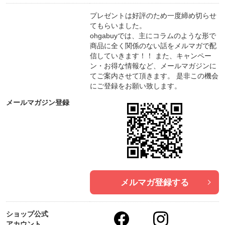
す。是非ご覧下さい。
プレゼントは好評のため一度締め切らせ
■Ohgabuyインスタグラムページ
てもらいました。
https://www.instagram.com/ohgabuy
/
ohgabuyでは、主にコラムのような形で
商品に全く関係のない話をメルマガで配
信していきます！！ また、キャンペー
■おおがの宿＆相良路の湯おおが
ン・お得な情報など、メールマガジンに
https://yado.ohga-hitoyoshi.com
/
てご案内させて頂きます。 是非この機会
にご登録をお願い致します。
■Instagram（おおがの宿）
メールマガジン登録
https://www.instagram.com/ohganoyado
■Facebookページ（おおがの宿）
https://www.facebook.com/ohganoyado
/
■Facebookページ（相良路の湯 おおが "天然ラド
メルマガ登録する
ン温泉かけ流しの立ち寄り湯"）
https://bit.ly/30oZYa1
ショップ公式
アカウント