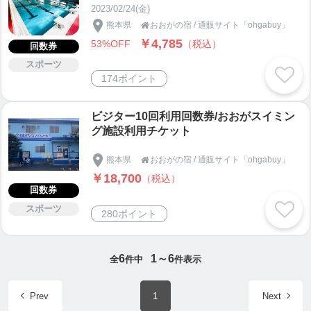
ット
◎水溶性プロテオグリカン×サトザクラ花エキス×コ
2023/02/24(金)
ラーゲン×スクワランによる、「これ以上ない美容
熊本県
おおがの宿 / 通販サイト「ohgabuy」

￥4,785
成分」を含んだ“涌水美人美容液”【熊本県物産振興
53%OFF
（税込）
回数券
協会 金賞受賞】
スポーツ
◎おおが温泉×馬プラセンタ・セラミドによって
174ポイント
「本当の保湿」を実現。“涌水美人化粧水”【熊本県
物産振興協会 優良商品賞受賞】
ビジター10回利用回数券/おおがスイミン
◎馬プラセンタ×タモギダケエキス配合で「うるお
グ施設利用チケット
う泡洗顔」。“涌水美人洗顔フォーム”
熊本県
おおがの宿 / 通販サイト「ohgabuy」

◎おおが温泉水×馬プラセンタ・セラミドをパック
￥18,700
（税込）
で更に浸透。「浸透の力」を感じてみませんか？
回数券
“涌水美人シートマスク”
スポーツ
280ポイント
ご購入はこちら
https://ec.tsuku2.jp/shop/0000109826
6
1～6
全
件中
件表示
製品の紹介ページはこちら
Prev
1
Next
https://home.tsuku2.jp/f/ohgaservice/items