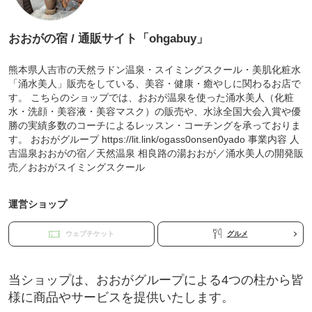
おおがの宿 / 通販サイト「ohgabuy」
熊本県人吉市の天然ラドン温泉・スイミングスクール・美肌化粧水
「涌水美人」販売をしている、美容・健康・癒やしに関わるお店で
す。 こちらのショップでは、おおが温泉を使った涌水美人（化粧
水・洗顔・美容液・美容マスク）の販売や、水泳全国大会入賞や優
勝の実績多数のコーチによるレッスン・コーチングを承っておりま
す。 おおがグループ https://lit.link/ogass0onsen0yado 事業内容 人
吉温泉おおがの宿／天然温泉 相良路の湯おおが／涌水美人の開発販
売／おおがスイミングスクール
運営ショップ
ウェブチケット
グルメ
当ショップは、おおがグループによる4つの柱から皆
様に商品やサービスを提供いたします。