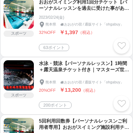
おおがスイミング利用1回分チケット【パ
客室数 10室（和室・洋室）
ーソナルレッスンを過去に受けた事がある
方専用】
2023/02/24(金)
人吉温泉おおがの宿のご予約はこちら
熊本県
おおがの宿 / 通販サイト「ohgabuy」

https://yado.ohga-hitoyoshi.com/room.html
￥1,397
32%OFF
（税込）
スポーツ
■□━━━━━━━━━━━━━━━━━━━━━━
━━━━━━━━━□■
63ポイント
３．美人湯で有名な熊本県人吉“おおが温泉”の温泉
水と、エサからこだわったサラブレッドの馬プラセ
水泳・競泳【パーソナルレッスン】1時間
＋露天温泉チケット付き｜マスターズ世界
ンタ・セラミドを贅沢に使った「本当の保湿」を叶
大会優勝者による水泳パーソナルレッスン
える「涌水美人スキンケアシリーズ」
熊本県
おおがの宿 / 通販サイト「ohgabuy」

■□━━━━━━━━━━━━━━━━━━━━━━
￥13,200
20%OFF
（税込）
━━━━━━━━━□■
スポーツ
200ポイント
『何度も試作を重ねてやっと見つけた黄金比。すべ
ての願いが叶うシリーズの完成です。』と
5回利用回数券【パーソナルレッスンご利
おおがグループ 代表 大賀 洋子
用者専用】おおがスイミング施設利用チケ