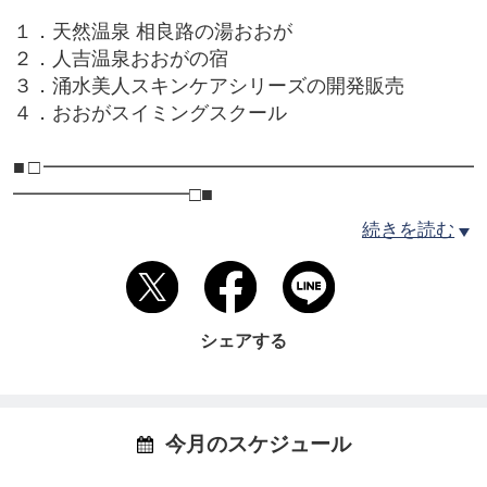
１．天然温泉 相良路の湯おおが
２．人吉温泉おおがの宿
３．涌水美人スキンケアシリーズの開発販売
４．おおがスイミングスクール
■□━━━━━━━━━━━━━━━━━━━━━━
━━━━━━━━━□■
１．古代植物ミネラルを豊富に含んだ天然温泉 ｢相
続きを読む
良路の湯おおが｣
■□━━━━━━━━━━━━━━━━━━━━━━
━━━━━━━━━□■
地下600mにある樹木化石の層に豊かに蓄えられた、
シェアする
260万年前の植物エキスをたっぷりと含み、とろり
とした琥珀色の湯で、浸かれば「美肌(若返り)」、
飲めば「健康増進」によいと言われています。
「天然ラドン」「植物ミネラル」「アンチエイジン
今月のスケジュール
グ(還元系)」と3つの特性を持つ源泉かけ流し温泉で