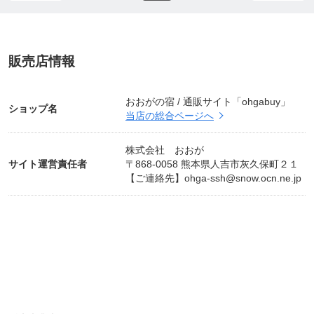
■□━━━━━━━━━━━━━━━━━━━━━━
━━━━━━━━━□■
販売店情報
４．おおがスイミングスクール
■□━━━━━━━━━━━━━━━━━━━━━━
━━━━━━━━━□■
おおがの宿 / 通販サイト「ohgabuy」
ショップ名
全国大会入賞や優勝の実績多数のコーチによる、レ
当店の総合ページへ
ッスン、コーチングやアドバイスを受けてみません
か？
株式会社 おおが
サイト運営責任者
〒868-0058 熊本県人吉市灰久保町２１
プール利用券などの販売もしております。
【ご連絡先】
ohga-ssh@snow.ocn.ne.jp
詳細はこちら
https://home.tsuku2.jp/f/ohgaservice/swimmingschoo
l/instructor
スイミングスクールHP
https://ohga-hitoyoshi.com
/