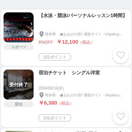
■□━━━━━━━━━━━━━━━━━━━━━━
【水泳・競泳/パーソナルレッスン1時間】
━━━━━━━━━□■
２．快眠と癒しの追求をコンセプトにした宿泊施設
「おおがの宿」
熊本県
おおがの宿 / 通販サイト「ohgabuy」

■□━━━━━━━━━━━━━━━━━━━━━━
￥12,100
8%OFF
（税込）
━━━━━━━━━□■
スポーツ
2019年1月にオープンしました。洋室6部屋、和室が
181ポイント
4部屋のリーズナブルなビジネスホテルです。
おおがの湯に併設し、いつでもおおがの湯を楽しん
宿泊チケット シングル洋室
で頂けます。
またレンタル自転車(4台)も揃っており、自転車で人
受付終了
2024/05/16(木)
吉を散策してみませんか？
熊本県
おおがの宿 / 通販サイト「ohgabuy」

￥6,380
（税込）
宿泊
人吉温泉 おおがの宿
〒868-0058 熊本県人吉市灰久保町22-3
191ポイント
TEL:0966-22-3601
チェックイン 16:00〜／チェックアウト〜10:00