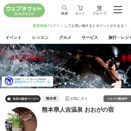
検索
カート
グループ
新規登録
/
ログイン
してお買い物するとポイントがたまる！
イベント
レッスン
グルメ
サービス
旅行・レジ
熊本県
お気に入り

メルマガ配信中
当店の総合ページへ
熊本県人吉温泉 おおがの宿