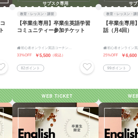
サブスク専用
サブ
本当に様々な経験ができると思います。
教育・レッスン・講習
教育・レッスン・講
語コ
【卒業生専用】卒業生英語学習
【卒業生専用
ト
コミュニティー参加チケット
話（月4回）
れを抱いているのであれば、
語を通じて叶えたい、夢があると思うのです。

初心者オンライン英語コーチング|English Coaching Academy Tokyo

￥5,500
￥6,600
33%OFF
（税込）
25%OFF
てまずその夢を一緒に明確にしていきます。
しているのですが、話をしていくうちにどんどん気づいてい
82ポイント
99ポイント
づくことができます。
場ですので英語を上達させることはもちろん、Duty（やる
。
n（使命）は、
夢をかなえること。】