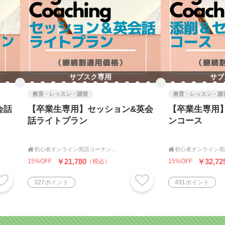
るためには、
か？
サブスク専用
サブ
ったらいいのか？
教育・レッスン・講習
教育・レッスン・講
す。
会話
【卒業生専用】セッション&英会
【卒業生専用
話ライトプラン
ンコース
一人一人違います。
スタマイズ・マンツーマン指導」に拘ってやっております。

初心者オンライン英語コーチング|English Coaching Academy Tokyo

￥21,780
￥32,72
15%OFF
（税込）
15%OFF
指したい未来だからこそ、
327ポイント
491ポイント
も一緒に乗り越えていけるのです！
セスもとても大切にしています。