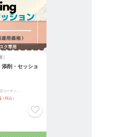
スク専用
習
】添削・セッショ
初心者オンライン英語コーチング|English Coaching Academy Tokyo
5
（税込）