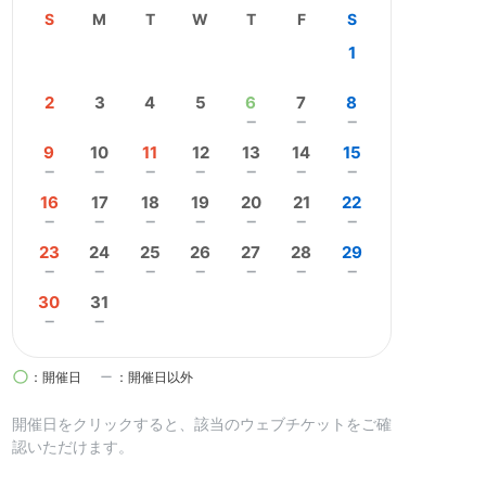
S
M
T
W
T
F
S
1
2
3
4
5
6
7
8
remove
remove
remove
9
10
11
12
13
14
15
remove
remove
remove
remove
remove
remove
remove
16
17
18
19
20
21
22
remove
remove
remove
remove
remove
remove
remove
23
24
25
26
27
28
29
remove
remove
remove
remove
remove
remove
remove
30
31
remove
remove
circle
remove
：開催日
：開催日以外
開催日を
クリック
すると、該当のウェブチケットをご確
認いただけます。