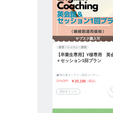
と考えています。
なので、その夢を達成させ
・どんな英語の勉強が必要
・どんな経験が必要か？
サブスク購入可
・どんなスケジュールでや
教育・レッスン・講習
という形で、考えていきま
【卒業生専用】Y様専用 英
＋セッション1回プラン
やりたいこと、今の課題は
だから、私たちは「完全カ

初心者オンライン英語コーチング|English Coaching Academy Tokyo
￥20,196
15%OFF
（税込）
GOALがあなたが本当に目
302ポイント
毎日ワクワク、大変なこと
また、達成するまでのプロ