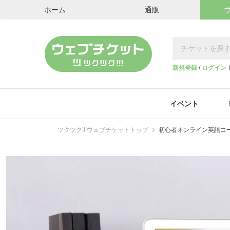
ホーム
通販
新規登録
/
ログイン
イベント
ツクツク!!!ウェブチケットトップ
初心者オンライン英語コーチング|E