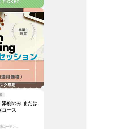
スク専用
習
】添削のみ または
みコース
初心者オンライン英語コーチング|English Coaching Academy Tokyo