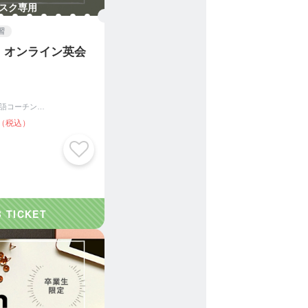
スク専用
習
】オンライン英会
初心者オンライン英語コーチング|English Coaching Academy Tokyo
（税込）