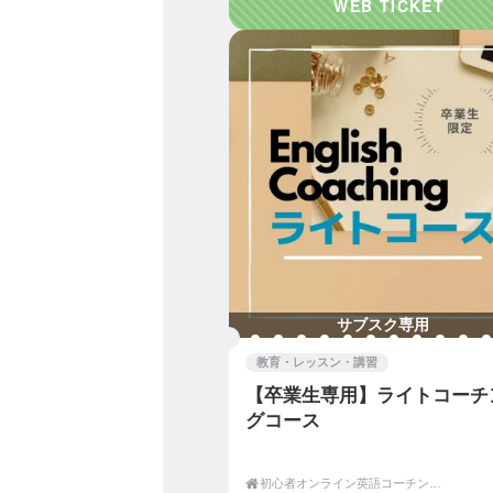
英語を習得することは、簡
その間には、山あり谷あり
私たちが提供している「コ
そんな状況を一緒になって
一人では乗り越えられない
乗り越えることができるの
その過程で、今までできな
「自信」に変わっていくと
サブスク専用
・これまで、自分で努力し
教育・レッスン・講習
・いつもやってみるけど、
【卒業生専用】ライトコーチ
・時間は費やしているのだ
グコース
大丈夫です。

初心者オンライン英語コーチング|English Coaching Academy Tokyo