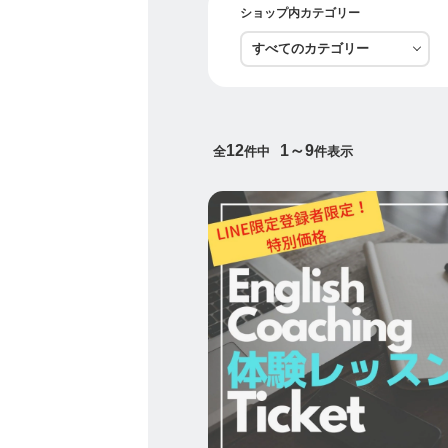
ショップ内カテゴリー
当校には、いろいろな思い
例えば
「ずっと憧れだった英語を
「違う文化や価値観に触れ
「仕事の幅を広げて、チャ
12
1～9
全
件中
件表示
「将来、子供と一緒に海外
「残りの人生、いろいろな
すごく素敵ですよね。
英語って、世界共通言語な
私自身がそうだったのです
これまでずっと閉じ込めて
英語を習得し、いろいろな
今、やっと自分らしく、自