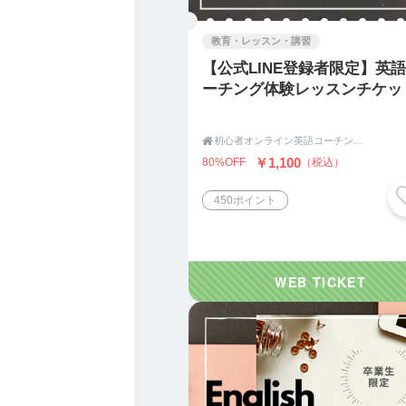
英語はツールですが、
教育・レッスン・講習
そのツールを使うことで、
【公式LINE登録者限定】英
ーチング体験レッスンチケッ
あなたが、英語にずっと憧
その心の奥には、きっと英

初心者オンライン英語コーチング|English Coaching Academy Tokyo
￥1,100
80%OFF
（税込）
わたしたちは、対話を通し
多くの方は最初ぼんやりと
450ポイント
なかった本当に気持ちに気
私たちは、英語を教える立
べきこと）としてあります
しかし、私たちのMissio
【英語を通じて、あなたの