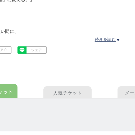
短い間に、
信」に変えていくプログラムを提供しています。
続きを読む
ア 0
シェア
ぞれの人生をより豊かに、そしてさらに自分らしく生きてい
nだと考えております。
でしかありません。
ケット
人気
チケット
メー
って、何がしたいのか？
きたいのか？
っています。
ルではないのです。