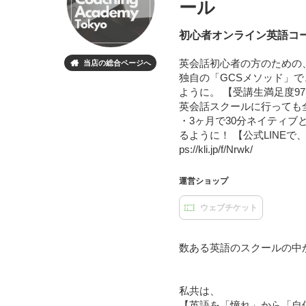
ール
初心者オンライン英語コーチング|
英会話初心者の方のための
当店の総合ページへ

独自の「GCSメソッド」
ように。 【受講生満足度97.
英会話スクールに行っても全然
・3ヶ月で30分ネイティブ
るように！ 【公式LINEで
ps://kli.jp/f/Nrwk/
運営ショップ
ウェブチケット
数ある英語のスクールの中
私共は、
【英語を「憧れ」から「自