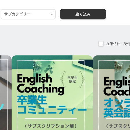
を抱いてたくさんの生徒さんたちがきてくださっています。
絞り込み
話せるようになって、世界中に友達を作りたい」
、もっと自由にいきていきたい」
レンジしてみたい」
在庫切れ・受
旅行や、留学などを楽しみたい！」
場所で、たくさんの体験をしてみたい！」
ので世界の人々と交流できる力を持っていると思います。
が、
いた自分の本当の想いや、生き方を、
国の人と接する中で、ようやく外に出すことができ、
由に生きれるようになったなと思っています。