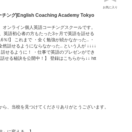
お気に入り
English Coaching Academy Tokyo
、オンライン個人英語コーチングスクールです。
で、英語初心者の方もたった3ヶ月で英語を話せる
6％!】 これまで ・全く勉強が続かなかった.. ・
話せるようにならなかった.. という人が ↓↓↓↓
と話せるように！ ・仕事で英語のプレゼンができ
、話せる秘訣を公開中！】 登録はこちらから↓↓ htt
から、当校を見つけてくださりありがとうございます。
信」に変える。】