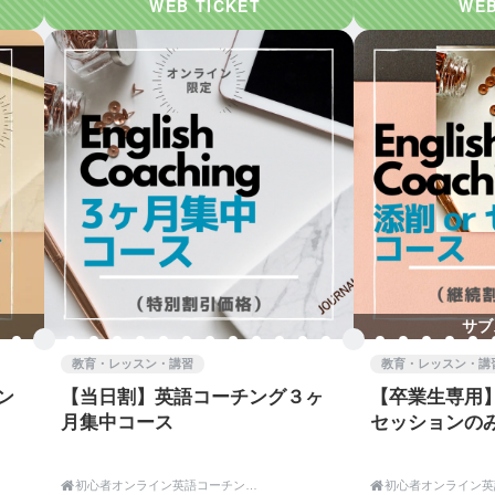
単なことではありません。
、モチベーションのキープも容易ではありません。
ーチング」というスタイルは、
解決し、乗り越えていきます。
ことも、隣で励まし、応援してくれ、アドバイスを貰えたら
です。
かったことがどんどんできるようになり、
信じています。
サブ
てきたけど、話せるようにならなかった・・」
教育・レッスン・講習
教育・レッスン・講
3日坊主・・
ン
【当日割】英語コーチング３ヶ
【卒業生専用
けど、成果を実感できない・・
月集中コース
セッションの

初心者オンライン英語コーチング|English Coaching Academy Tokyo
