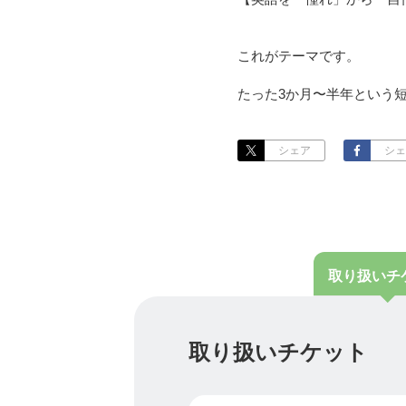
これがテーマです。
たった3か月〜半年という
「憧れ」だった英語を「自
シェア
シェ
この「自信」を得て、それ
ける世界を作る。
ここが、私たちのMissio
英語は、ただの「ツール」
取り扱い
チ
その「ツール」を得て、使
自分の人生をどう変えてい
取り扱いチケット
ここが、とても大切だと思
英語を習得することがゴー