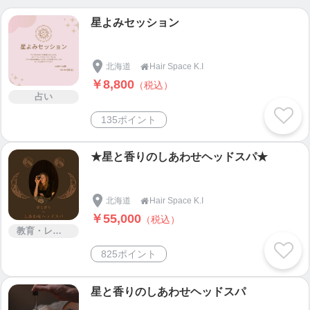
を焚いて皆様のエネルギーを整えております。
星よみセッション
また当店オリジナルのメンタル・フィジカルのバラ
ンスを整えて癒してくれるヘッドスパもございま
す。
北海道
Hair Space K.I

￥8,800
（税込）
占い
これらの３つの柱、どれが欠けてもいけません。
135ポイント
それは美とは外観的なものだけでは表現できないか
★星と香りのしあわせヘッドスパ★
らです。
Hair Space K.Iでは”髪が美しくなる”以上の物を経験
北海道
Hair Space K.I

して頂けたらと思います。
￥55,000
（税込）
教育・レッスン・講習
825ポイント
星と香りのしあわせヘッドスパ