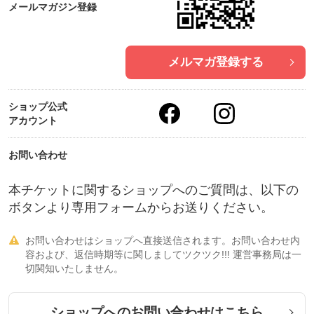
メールマガジン登録
¥16.500
メルマガ登録する
○縮毛矯正ストレートパーマ
ショップ公式
[毛髪改善エステをする事によりダメージレスで頑固
アカウント
なクセを伸ばします。]
¥19.800
お問い合わせ
本チケットに関するショップへのご質問は、以下の
・・・・・
ボタンより専用フォームからお送りください。
＜＜＜＜カラーリング＞＞＞＞
お問い合わせはショップへ直接送信されます。お問い合わせ内

容および、返信時期等に関しましてツクツク!!! 運営事務局は一
切関知いたしません。
○エステカラー ¥11.000
[毛髪改善エステトリートメント＋カラーリング＋頭
ショップへのお問い合わせはこちら
皮ケア（経皮毒軽減）をドッキングさせ、