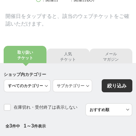
技術です。
お客様の年代や生活スタイルに合わせて、様々な技
開催日を
タップ
すると、該当のウェブチケットをご確
術や商品をご紹介致します。
認いただけます。
そして最後に『癒し』です。
取り扱い
人気
メール
長年のサロンワークで痛感している事...それは現代
チケット
チケット
マガジン
人の慢性的な疲れです。
自然から遠のき電気機器に囲まれエネルギーの低い
ショップ内カテゴリー
食生活etc....。
絞り込み
疲れている事すら気がついていない現代人ですが、
気がついた時には遅いこともしばしばあります。
そこで当店では当店に滞在している時くらいリラッ
在庫切れ・受付終了は表示しない
クスして癒されて頂きたく、サロン環境を整えてお
ります。
空間全体をマイナスイオンで包み込み、
3
1～3
全
件中
件表示
定期的にマインドをクリアにしてくれる精油やお香