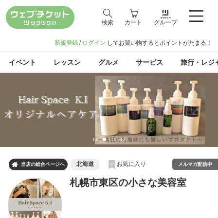
検索
カート
グループ
新規登録
/
ログイン
してお買い物するとポイントがたまる！
イベント
レッスン
グルメ
サービス
旅行・レジ
北海道
お気に入り

メルマガ配信中
当店の総合ページへ
札幌市東区の小さな美容室