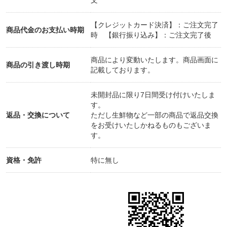
文
【クレジットカード決済】：ご注文完了
商品代金のお支払い時期
＜＜＜＜＜パーマ＞＞＞＞＞
時 【銀行振り込み】：ご注文完了後
商品により変動いたします。商品画面に
商品の引き渡し時期
記載しております。
未開封品に限り7日間受け付けいたしま
○エステパーマ
す。
[毛髪改善エステとパーマをドッキングさせた最高級
返品・交換について
ただし生鮮物など一部の商品で返品交換
のパーマコース]
をお受けいたしかねるものもございま
す。
¥13.200
資格・免許
特に無し
○ナチュラルストレートパーマ
{エイジング毛で艶が出ないパサつく等のお悩みの
方・ボリュームを落ち着かせたい方}