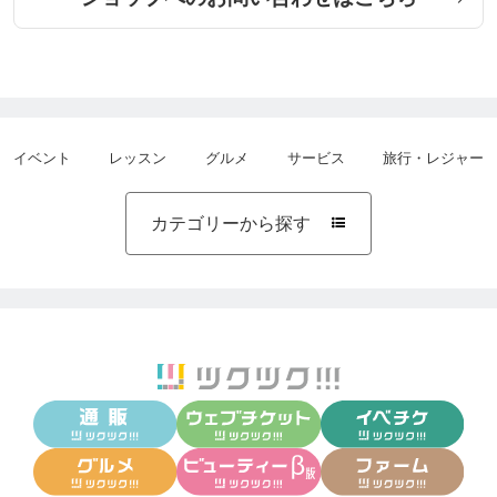
染めるたびに髪質が良くなるカラーリングコースで
す。（ショートの方は¥2.200オフになります）]
イベント
レッスン
グルメ
サービス
旅行・レジャー
○ダブルカラー ￥15.400
[カラーの発色を良くするため、一度抜いてから色を
カテゴリーから探す

重ねるので、透明感のある色味が表現出来ます。
（ショートの方は¥2.200オフになります）]
○マニキュアカラー ¥8.800