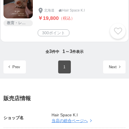
北海道
Hair Space K.I

￥19,800
（税込）
教育・レッスン・講習
300ポイント
3
1～3
全
件中
件表示
Prev
1
Next
【 メニュー 】
販売店情報
＜＜＜＜カット＞＞＞＞＞
Hair Space K.I
ショップ名
当店の総合ページへ
○レディースカット（シャンプー・ブロー込） ¥5.