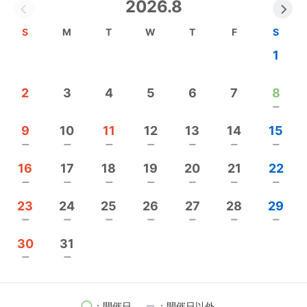
2026.8
S
M
T
W
T
F
S
1
まず一つ目は『心』です。
2
3
4
5
6
7
8
remove
現代の日常生活において、どれだけ“心と心の繋が
り”を感じる瞬間が減ってしまったことでしょう。
9
10
11
12
13
14
15
何よりも私たち人間にとって、大切なものは“心と心
remove
remove
remove
remove
remove
remove
remove
の繋がり”であるように思うのです。
16
17
18
19
20
21
22
そんな昭和の時代には当たり前のようにあった"暖か
remove
remove
remove
remove
remove
remove
remove
さ"を届けたいと思っております。
23
24
25
26
27
28
29
remove
remove
remove
remove
remove
remove
remove
30
31
そして二つ目に『美しさ』です。
remove
remove
人間皆、誰もが美しいと信じております。
そしてその美しさを最大限に引き出すのが私たちの
circle
remove
：開催日
：開催日以外