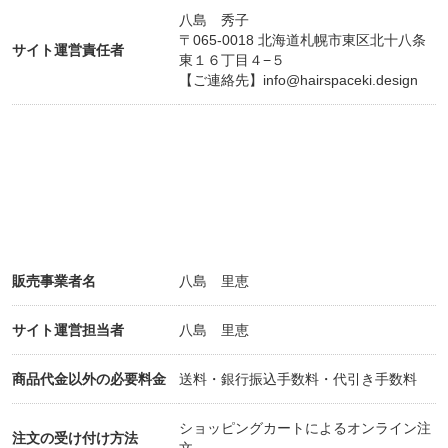
500
八島 秀子
〒065-0018 北海道札幌市東区北十八条
サイト運営責任者
東１６丁目４−５
○メンテナンスカット〜３ヶ月以内に当店でカット
【ご連絡先】
info@hairspaceki.design
された方〜（シャンプー・ブロー込） ¥4.950
○バングカット ¥1.100
○メンズカット（シャンプー・スタイリング・眉カ
ット・プチマッサージ込み） ￥4.950
○メンテナンスカット〜３ヶ月以内に当店でカット
販売事業者名
八島 里恵
された方〜（シャンプー・スタイリング込）￥4.180
サイト運営担当者
八島 里恵
商品代金以外の必要料金
送料・銀行振込手数料・代引き手数料
ショッピングカートによるオンライン注
注文の受け付け方法
・・・・・