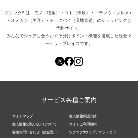
[敏感肌の方や、アレルギー体質の方、髪に負担をか
けたくない方に適したコース。手触りや艶が増しま
ツクツク!!!は、
モノ（物販）
・
コト（体験）
・
ゴチソウ（グルメ）
す。]
・
オメカシ（美容）
・
チョクバイ（産地直送）
のショッピングと
予約サイト。
みんなでシェアし合う
おすそ分けポイント機能
を搭載した総合マ
ーケットプレイスです。
○ヘナカラー ¥8.800
[天然植物の葉を粉にしたもので染めるコース。自然
派志向の方やハリコシ・コシが欲しい方にオススメ
です。]
サービス各種ご案内
・・・・・
サイトマップ
個人情報保護方針
個人情報の取り扱いについて
サイトご利用規約
＜＜＜＜ヘッドスパ＞＞＞＞
各種お問い合わせ（総合窓口）
ツクツク!!!ウェブチケットとは