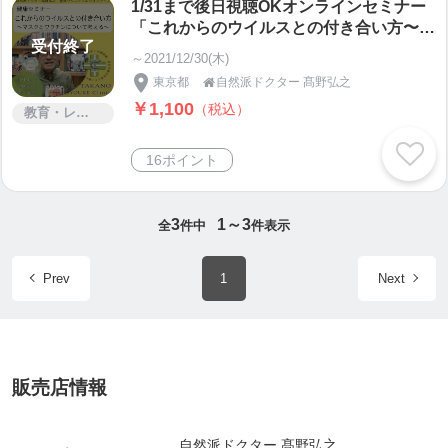
1/31まで後日視聴OKオンラインセミナー
「これからのウイルスとの付き合い方〜」
受付終了
マスクとワクチンについて考える〜｜豊受
～2021/12/30(木)
クリニック・高野弘之
東京都
自然派ドクター 髙野弘之

￥1,100
（税込）
教育・レッスン・講習
16ポイント
3
1～3
全
件中
件表示
Prev
1
Next
販売店情報
自然派ドクター 髙野弘之