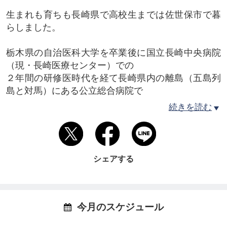
生まれも育ちも長崎県で高校生までは佐世保市で暮
らしました。
栃木県の自治医科大学を卒業後に国立長崎中央病院
（現・長崎医療センター）での
２年間の研修医時代を経て長崎県内の離島（五島列
島と対馬）にある公立総合病院で
小児科医として勤務しました。
続きを読む
島での生活は自然と文化が豊かで健康的に暮らせそ
うな環境であるにもかかわらず
そこに住む人々の病気が決して少なくないことに疑
シェアする
問を抱き
自然療法や代替医療についての探究を始めました。
病院を受診した際に処方される過剰な薬や不必要な
今月のスケジュール
処置および介入により