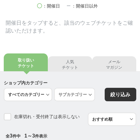
誰もが持つ自己治癒力（内なるドクター）を
circle
remove
：開催日
：開催日以外
どのように活かすかを知ってもらえるよう努めてい
ます。
開催日を
タップ
すると、該当のウェブチケットをご確
認いただけます。
●━━━━━━━━━━━━━━━━━━━━━━
━━━━━━━━━━●
【豊受クリニック】
http://toyoukeclinic.jp
/
取り扱い
人気
メール
チケット
チケット
マガジン
電車：田園都市線「用賀駅」から徒歩８分
田園都市線・大井町線「二子玉川駅」から徒歩13分
ショップ内カテゴリー
バス：渋谷-二子玉川間・瀬田停留所下車、徒歩５分
絞り込み
〒158-0096
世田谷区玉川台2-2-3 矢藤第三ビル1F
在庫切れ・受付終了は表示しない
Tel 03-5797-2702 Fax 03-5797-2703【予約制】
●━━━━━━━━━━━━━━━━━━━━━━
3
1～3
全
件中
件表示