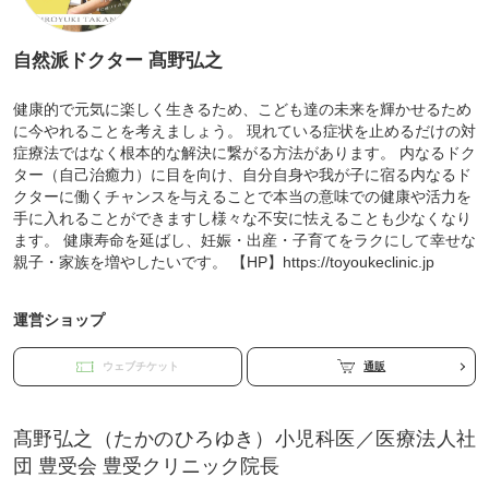
自然派ドクター 髙野弘之
健康的で元気に楽しく生きるため、こども達の未来を輝かせるため
に今やれることを考えましょう。 現れている症状を止めるだけの対
症療法ではなく根本的な解決に繋がる方法があります。 内なるドク
ター（自己治癒力）に目を向け、自分自身や我が子に宿る内なるド
クターに働くチャンスを与えることで本当の意味での健康や活力を
手に入れることができますし様々な不安に怯えることも少なくなり
ます。 健康寿命を延ばし、妊娠・出産・子育てをラクにして幸せな
親子・家族を増やしたいです。 【HP】https://toyoukeclinic.jp
運営ショップ
ウェブチケット
通販
髙野弘之（たかのひろゆき）小児科医／医療法人社
団 豊受会 豊受クリニック院長