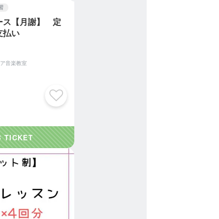
習
ース【月謝】 定
支払い
ア音楽教室