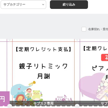
す。
絞り込み
？
を
です。
在庫切れ・受
し、
います。
SSOCIA 】は
んの方々の
す。
ます。
…*…*…*…*★☆★
報♪
サブスク専用
サブ