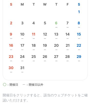
S
M
T
W
T
F
S
1
2
3
4
5
6
7
8
remove
remove
remove
9
10
11
12
13
14
15
remove
remove
remove
remove
remove
remove
remove
16
17
18
19
20
21
22
remove
remove
remove
remove
remove
remove
remove
23
24
25
26
27
28
29
remove
remove
remove
remove
remove
remove
remove
30
31
remove
remove
circle
remove
：開催日
：開催日以外
開催日を
クリック
すると、該当のウェブチケットをご確
認いただけます。