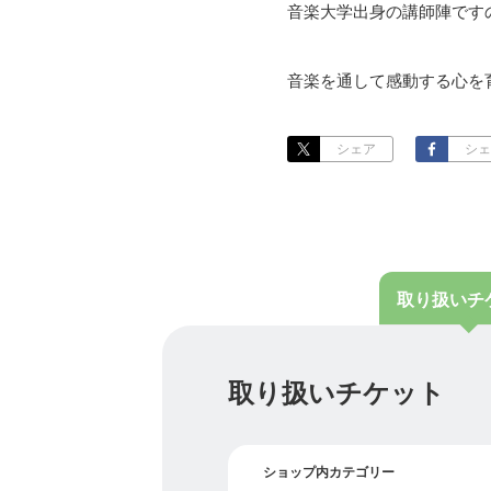
音楽大学出身の講師陣です
音楽を通して感動する心を
演奏する歓びを感じ、
音楽を生涯の友として豊か
おくって頂けるような
シェア
シェ
音楽教育を目指します。
アソシア音楽教室ではまず
取り扱い
チ
楽しむことから始めます♪
音楽の楽しみ方は色々あり
「きく」「うたう」
取り扱いチケット
「イメージする」「弾く」
一人一人の生徒さんに対し
その生徒さんに必要な「ち
ショップ内カテゴリー