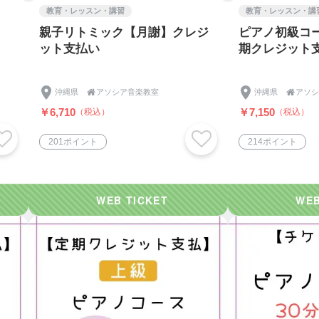
t
/
教育・レッスン・講習
教育・レッスン・講
親子リトミック【月謝】クレジ
ピアノ初級コ
ookページ
ット支払い
期クレジット
musicassocia
/
ャンネル
沖縄県

アソシア音楽教室
沖縄県

アソシ
/channel/UCQSaILJWNrXSfM2hQFUk58w
￥6,710
￥7,150
（税込）
（税込）
201ポイント
214ポイント
…*…*…*…*★☆★
ン感染症対策とお願い」
室をご利用いただき誠にありがとうございます。
」という指針に則り、以下のとおり対応いたします。
゙き、皆様のご協力をいただきますよう、お願い申し上げま