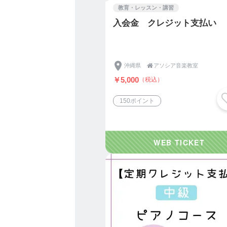
教育・レッスン・講習
https://musicassocia.ti-da.ne
入会金 クレジット支払い
◆アソシア音楽教室 FaceB
https://www.facebook.com/
◆アソシアyoutube動画チ
沖縄県

アソシア音楽教室
https://www.youtube.com
￥5,000
（税込）
150ポイント
☆★☆*…*…*…*…*…*…*
アソシア音楽教室
「レッスン及び体験レッス
平素より、アソシア音楽教
「感染症対策を徹底させる
以下の内容をご一読いたた
す。