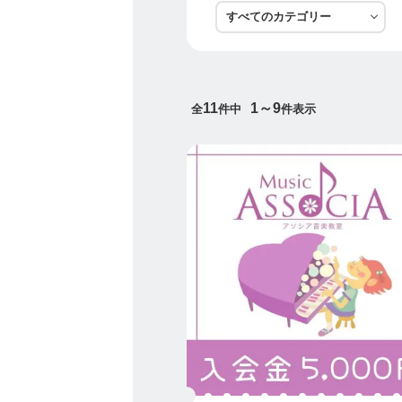
レッスン内容を展開致しま
なぜ、「ちょうど」なのか
それは「やる気」そのもの
大切に育てていきたいから
11
1～9
全
件中
件表示
生徒さんのやる気を引き出
成長して頂きたいと考えて
最後に
【アソシア音楽教室 Music A
子どもから大人までたくさ
笑顔溢れる教室を目指しま
どうぞ、宜しくお願い致し
☆★☆*…*…*…*…*…*…*
アソシア音楽教室 SNS情
◆アソシア音楽教室ブログ