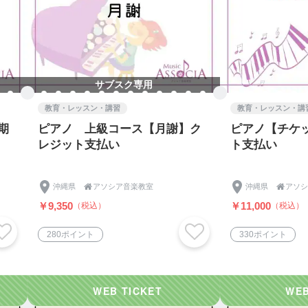
を行い(消毒液・除菌シート等用意)、衛生管理を徹底しま
空気の入れ替えを実施します。
徒さんの至近距離での指導、 必要以上の接触を避けて実施し
サブスク専用
教育・レッスン・講習
教育・レッスン・講
期
ピアノ 上級コース【月謝】ク
ピアノ【チケ
願い事項
レジット支払い
ト支払い
ェックしていただいた上で来室ください。
ゃみのエチケットのご協力をお願いします。
覚症状がない方も、マスクの着用をお願いいたします。周り
沖縄県

アソシア音楽教室
沖縄県

アソシ
たします。
￥9,350
￥11,000
（税込）
（税込）
等お持ちください。
液をお願いします。 (入口に消毒液を準備しています。)
280ポイント
330ポイント
症状と判断した場合、保護者へお迎えを要求し、生徒さんに
ただきます。
症状や発熱(微熱も含む)、咳、強い喉の痛み、だるさや息苦
加をお控えくださいますようお願いいたします。