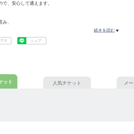
ので、安心して通えます。
育み、
続きを読む
な人生を
ア 0
シェア
、
ケット
人気
チケット
メー
ます。
。。。
て、
ょうど」の