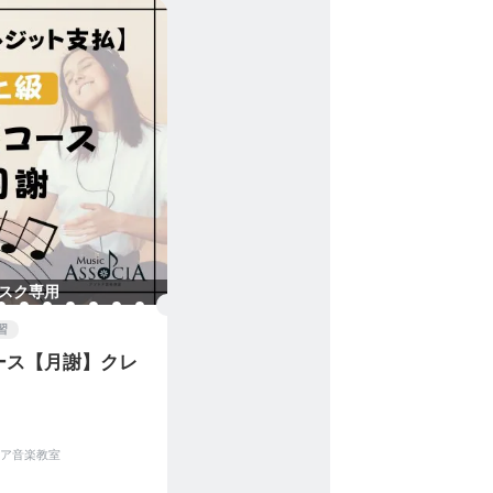
スク専用
習
ース【月謝】クレ
ア音楽教室