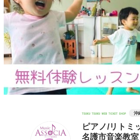
沖
ピアノ/リトミ
名護市音楽教室