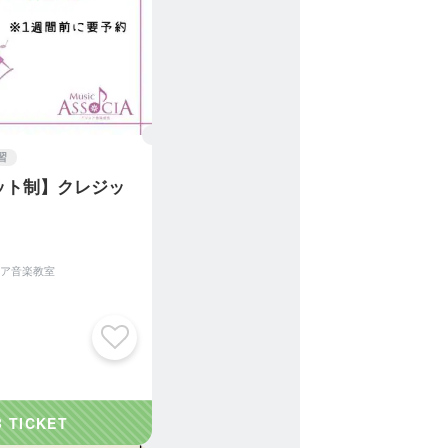
習
ット制】クレジッ
ア音楽教室