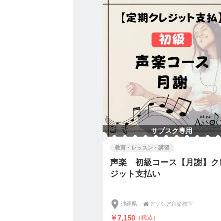
・ご自身、または同居のこ
ッスンへの参加をお控えく
●指導者の感染予防対策
・教室には、毎回体調をセ
・入室の際は検温、消毒等
す。
・マスクを着用し、手洗い
・必要最低限の人数で対応
・教室のこまめな換気、消
・発熱(微熱も含む)、激し
れる場合は来室を控えます
サブスク専用
教育・レッスン・講習
声楽 初級コース【月謝】ク
今後につきましても、政府
ジット支払い
場合がございます。都度
ウィルス感染症予防及び
をお掛けしますが、何卒ご
沖縄県

アソシア音楽教室
￥7,150
（税込）