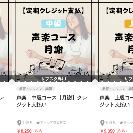
゙家族に、14 日以内に海外から帰国した方がいる場合は、レ
ださいますようお願いいたします。
ルフチェックして来室します。
を行い(消毒液・除菌シート等用意)、衛生管理を徹底しま
、手指消毒、咳エチケットを徹底します。
いたします。(担当講師のみ)
毒を徹底します。
い咳、のどの痛み、だるさ、呼吸の苦しさなどの症状がみら
。その場合、休講もしくは代わりの講師が対応いたします。
サブスク専用
サブ
教育・レッスン・講習
教育・レッスン・講
レ
声楽 中級コース【月謝】クレ
声楽 上級コ
の発表や自治体からの指示、状況を踏まえ、判断を変更する
ジット支払い
ジット支払い
ご連絡申し上げますので、ご対応よろしくお願いいたします。
、拡大防止のため、生徒さまならびに保護者さまには、ご迷惑
理解・ご協力をお願い申し上げます。
沖縄県

アソシア音楽教室
沖縄県

アソシ
￥8,250
￥9,350
（税込）
（税込）