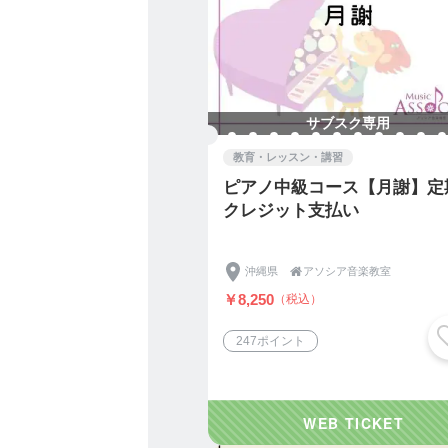
●教室で行う感染予防対策
・入室の際は検温、消毒等
す。
・扉等を定期的に開放し、
・できるだけ指導者・生
ます。
サブスク専用
教育・レッスン・講習
ピアノ中級コース【月謝】定
●生徒さん、保護者へのお
クレジット支払い
・教室には、体調をセルフチ
・マスク着用と、咳・くし
・風邪・ウィルス感染の自
沖縄県

アソシア音楽教室
の方へのご配慮をお願いい
￥8,250
（税込）
・手拭きタオルやハンカチ
・入室前に、検温、手指消毒
247ポイント
・教室での検温結果、風邪
はその間屋外で待機してい
・生徒さんご自身に風邪の
しさ等の症状がある
場合は、レッスンへのご参