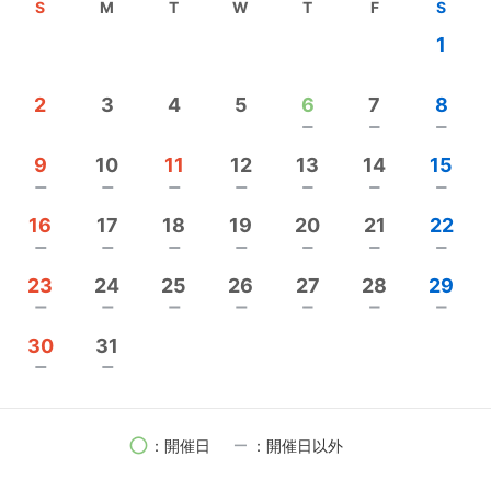
S
M
T
W
T
F
S
す。
1
感謝の気持ちを伝えたいけど、面と向かっては照れ
臭い、、、大切な人に気持ちを伝えたい。誰かを笑
2
3
4
5
6
7
8
顔にしたい。
remove
remove
remove
そんなあなたの想いを笑い文字に乗せて届けてみま
せんか？驚くほどスムーズに届きますよ♪
9
10
11
12
13
14
15
詳細はこちら :
https://ticket.tsuku2.jp/events-detail/7
remove
remove
remove
remove
remove
remove
remove
2003432225240
16
17
18
19
20
21
22
【笑い文字普及協会公式HP】
https://waraimoji.com/i
remove
remove
remove
remove
remove
remove
remove
nstructors/detail/435
/
23
24
25
26
27
28
29
講座のリクエストなどお気軽にお問い合わせくださ
remove
remove
remove
remove
remove
remove
remove
い。笑顔あふれる日常をお手伝いいたします。
30
31
【お問い合わせフォーム】
https://home.tsuku2.jp/my
remove
remove
page/msgReceiveBoxDetail.php?targetUsr=0000120
939
【Mail】
coccole918@gmail.com
circle
remove
：開催日
：開催日以外
●ドリームファシリテーター