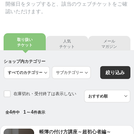
開催日を
タップ
すると、該当のウェブチケットをご確
「夢を持つ機会」と「夢を持つことの価値」を伝え
認いただけます。
る活動をしています。
「ワクワクゆめ教室」の企画・実施。
ワークショップや地域の小中学校での「ワクワクゆ
め教室」開催のご依頼も受け付けております。
取り扱い
人気
メール
夢を持つことで人生は輝きます。子どもも大人もワ
チケット
チケット
マガジン
クワクした未来に向かって！
【一般社団法人ゆめ教育協会】
http://www.yumemap.
ショップ内カテゴリー
com
/
絞り込み
在庫切れ・受付終了は表示しない
4
1～4
全
件中
件表示
帳簿の付け方講座～超初心者編～