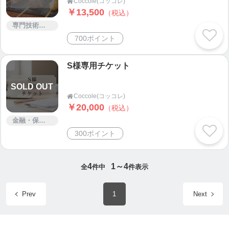
Coccole(コッコレ)

￥13,500
（税込）
専門技術サービス
700ポイント
S様専用チケット
SOLD OUT
Coccole(コッコレ)

￥20,000
（税込）
金融・保険・情報サービス
300ポイント
4
1～4
全
件中
件表示
Prev
1
Next