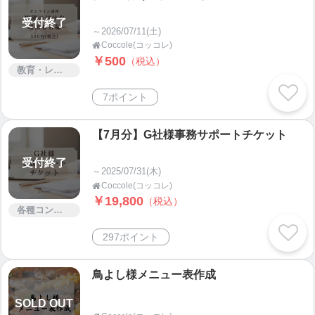
受付終了
～2026/07/11(土)
Coccole(コッコレ)

￥500
（税込）
教育・レッスン・講習
7ポイント
【7月分】G社様事務サポートチケット
受付終了
～2025/07/31(木)
Coccole(コッコレ)

￥19,800
（税込）
各種コンサルティング
297ポイント
鳥よし様メニュー表作成
SOLD OUT