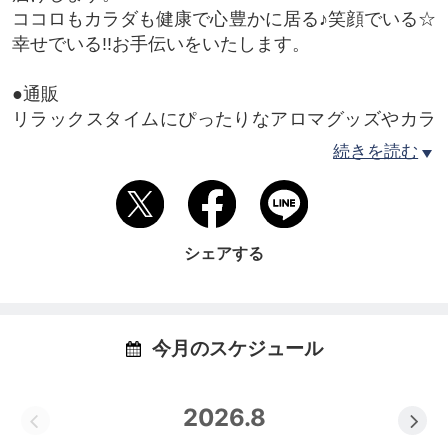
ココロもカラダも健康で心豊かに居る♪笑顔でいる☆
幸せでいる!!お手伝いをいたします。
●通販
リラックスタイムにぴったりなアロマグッズやカラ
ダに優しいオーガニックコスメ、子どもと安心して
続きを読む
食べられる厳選食品などを取り揃えております。
https://home.tsuku2.jp/storeProduct.php?scd=00001
20939
シェアする
●笑い文字
オーナーの塚口恵里那は一般社団法人笑い文字普及
協会公認の笑い文字初級講師です。
笑い文字はいつでもどこでもサッと描いて相手に気
今月のスケジュール
持ちを伝えることができるコミュニケーションツー
ル。
2026.8
笑い文字を書くととっても幸せな気持ちになり、渡
すとお互いが笑顔になる不思議なチカラがありま