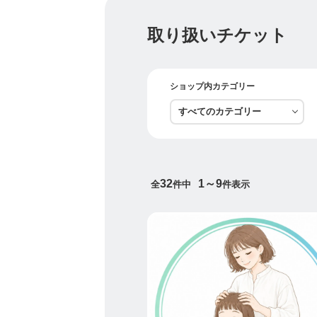
〇インストラクター基礎3D
〇上級ヘッドスパ眼筋ゆら
取り扱いチケット
〇上級ヘッドスパ眼筋ゆらし
◯上級ヘッドスパ眼筋ゆらし
〇認定インストラクター4D
〇小顔調整ドライフェイシャ
ショップ内カテゴリー
〇小顔調整ドライフェイシャ
〇ドライフット1Dayコース
〇ドライフット2Daysコー
〇ウインドイーラドライハ
・
★☆ヘッドスパセラピスト
32
1～9
全
件中
件表示
◆インストラクター基礎コ
最短3日で資格取得｜未経
る
家族や友人を癒すホームセ
ルシェ出店
全18時間・298,000円
https://ticket.tsuku2.jp/eve
・
★☆【４日間で最高峰の技