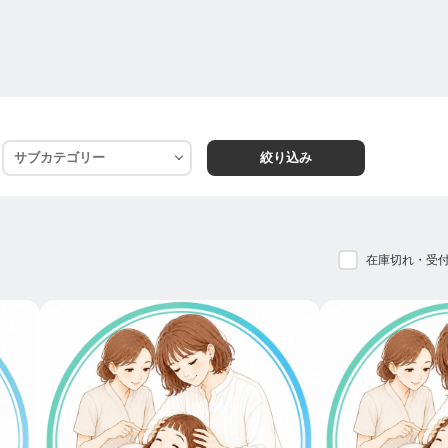
aysコース
し1Dayマスターコース（波のリズムと眼筋ゆらし）
2Daysマスターコース
3Daysマスターインストラクターコース
aysコース
ル1Dayコース
ル2Daysコース
絞り込み
ス
ンドスパコース
を極める！ゆくゆくは講師活動もできる☆★
在庫切れ・受
ース（セラピストとインストラクターの資格を同時に取得）
験OK｜家族を癒すヘッドスパ基礎コース①②③の先生ができ
ラピスト｜ベッドに寝る＆椅子に座って行う2種の施術｜マ
nts-detail/00232121400432
術を習得！収入アップを叶えるWスキル・ヘッドスパ&講師