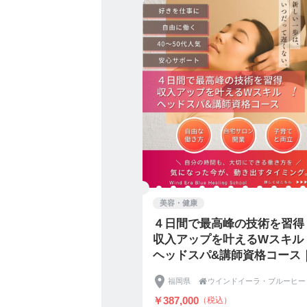
・
●〇ウインドイーラヘッド
【疲労と脳の関係】なぜ今
仕事や日々の生活で受けた
寝つきが悪い。ちゃんと寝
れていないから。
脳の疲れをそのまま放って
り、あちらこちらの体の不
しまいます。このことから
＋免疫力＆自然治癒力アッ
・
〜ウインドイーラヘッドス
Wind Era／ウインド
ストレイア】のnaoさん
・
美容・健康
インドのアーユルヴェーダ
４日間で最高峰の技術を習得
します。頭部のチャクラは
収入アップを叶えるWスキル
ネルギー交換がなされる場
ヘッドスパ&講師資格コース
ながら成長しています。
レイテストインストラクター｜
・
福岡県

ウインドイーラ・ブルーヒー
頭の上から足下へ、滝が流
￥387,000
（税込）
ングスクール｜アフターサポ
流れをよくし、良いエネル