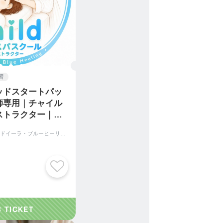
習
ッドスタートパッ
師専用｜チャイル
ストラクター｜ウ
・ブルーヒーリン
ウインドイーラ・ブルーヒーリングスクール｜アジアンビューティー協会｜Asian Beauty assoc
パスクール