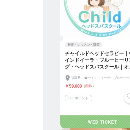
資格コース】★☆
◆グレイテスト・インスト
ぶ】
最短4日で資格取得｜未経
パコース④⑤⑥の講師とし
に座って行うヘッドスパ2
分8,000円〜10,000
教育・レッスン・講習
全24時間・387,000円
https://ticket.tsuku2.jp/eve
チャイルドヘッドセラピー｜
インドイーラ・ブルーヒーリ
グ・ヘッドスパスクール｜オ
・
ライン座学2日＋リアル実技1
◆上級ヘッドスパ眼筋ゆらし
福岡県

全6時間・99,000円
￥59,000
（税込）
https://ticket.tsuku2.jp/eve
・
900ポイント
◆上級ヘッドスパ眼筋ゆらし
未経験、プロどちらもOK
持ちいい手技｜サロン開業
全12時間・148,500円
https://ticket.tsuku2.jp/eve