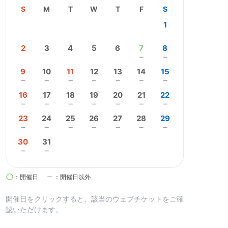
S
M
T
W
T
F
S
1
2
3
4
5
6
7
8
remove
remove
9
10
11
12
13
14
15
remove
remove
remove
remove
remove
remove
remove
16
17
18
19
20
21
22
remove
remove
remove
remove
remove
remove
remove
23
24
25
26
27
28
29
remove
remove
remove
remove
remove
remove
remove
30
31
remove
remove
circle
remove
：開催日
：開催日以外
開催日を
クリック
すると、該当のウェブチケットをご確
認いただけます。