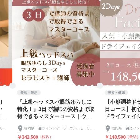
スパ・ブルーヒーリング開発物語〇●
、頭なのか？
ストレスや疲れはすべて脳が感じています。
たのに疲れが取れない。それは、いち番疲れている脳が癒さ
おくと、自律神経のバランスが崩れてやる気がおきなかった
調が出たりなど、ココロとカラダがずっしりと重たく感じて
、頭、脳を癒すヘッドヒーリングが必要なのです。疲労回復
プ♪小顔効果＋美肌＆リフトアップで美しく♪
パ・ブルーヒーリング／風の時代・頭の休日〜
イーラヘッドスパ・ブルーヒーリングとは、ヒーリングサロン【ア
と共同開発した究極のヘッドヒーリングです。
美容・健康
美容・健康
では、気の出入り口として第6、第７チャクラが頭部に存在
！
『上級ヘッドスパ眼筋ゆらしに
【小顔調整ド
、精神世界や宇宙意識そのものである高次元とつながり、エ
・
特化！』3日で講師の資格まで取
日コース】初
所です。そして、魂は常にそれらのエネルギーの影響を受け
｜グ
得できるマスターコース｜ウイ
ドライフェイ
​
ンドイーラ上級ヘッドスパ眼筋
資格取得・認
ウインドイーラ・ブルーヒーリングスクール｜アジアンビューティー協会｜Asian Beauty assoc
福岡県

ウインドイーラ・ブルーヒーリングスクール｜アジアンビューティー協会｜Asian Beauty assoc
福岡県

リ
ゆらし3Daysマスターインスト
をしたままフ
れるようにエネルギーを流すことで、頭部から全身への気の
￥342,500
￥148,500
（税込）
（税込
ー
ラクターコース
ンのプラスα
ギーを満たすことができるのです。