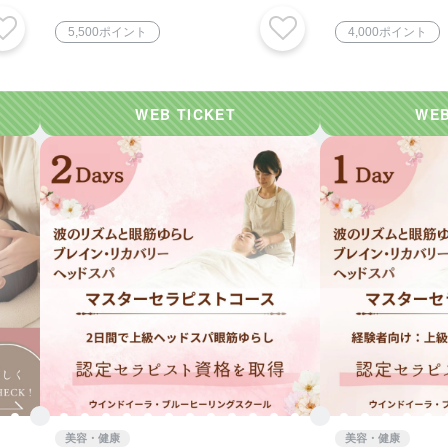
ンドイーラ・
リングを組み合わせて、心身の浄化を促します。また、振動
5,500ポイント
4,000ポイント
することで、眠っていた才能の目覚めも期待できます。
、心配事、おでこのしわやまぶたのたるみ）、側頭葉（不
、ほうれい線やフェイスラインのたるみ）、後頭葉（視覚情
背）、松果体(超感覚の発達、魂の進化、永遠の美しさ)を活
ほぐしは、ただ、気持ちいいばかりでなく、深い海の底へ沈
。
が活性化されるから、施術後は、心身ともに爽快感が得られ
オーナー講師／張 陽子（チョウ ヨウコ）
 理事長
クソロジスト協会認定 リフレクソロジスト
反射療法士・国際ライセンス取得
美容・健康
美容・健康