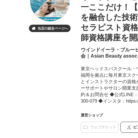
一ここだけ！
を融合した技術
セラピスト資格
当店の総合ページへ

師資格講座を開
ウインドイーラ・ブルー
会｜Asian Beauty assoc
東京ヘッドスパスクール・
福岡を拠点に毎月東京スク
とインストラクターの資格
ーサポートやサロン開業支
約＆お問合せ ◆公式LINE：@674p
300-079 ◆インスタ：https://w
運営ショップ
ウェブチケット
ビ