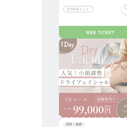
ト有
頭と首のもみほぐしとヒー
6,000ポイント
や波動によって脳を活性化
・
前頭葉（思考や感覚、記憶
安、後悔、聴覚、ストレス
報、目を酷使している、猫
性化します。
・
波のリズムに合わせた頭皮
んでいくような瞑想状態へ
深いリラックスの中で、脳
ます。
・
◎プロフィール◎
サララセラピストスクール
福岡市生まれ
しし座 Ｏ型
■□資格□■
アジアンビューティー協会
日本オステオパス リフレ
台湾・民族療法協会認定・
美容・健康