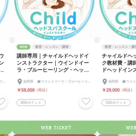
ラクターコース【基礎から上級ヘッドスパの全ての技術を学
験OK｜家族を癒すヘッドスパ基礎コース①②と上級ヘッドス
ての仕事と、ベッドで行う眼筋ゆらし上級ヘッドスパ＆椅子
種の施術が可能｜サロン＆スクール開業サロンメニュー：60
円でメニュー化できる！（料金設定は自由）
NEW
教育・レッスン・講習
教育・レッスン・講
nts-detail/00710124782011
ウ
講師専用｜チャイルドヘッドイ
チャイルドヘ
ン
ンストラクター｜ウインドイー
ク教材費・講
ン
ラ・ブルーヒーリング・ヘッド
ドヘッドイン
日
スパスクール｜オンライン座学2
インドイーラ
1Dayマスターコース
ウインドイーラ・ブルーヒーリングスクール｜アジアンビューティー協会｜Asian Beauty assoc
福岡県

ウインドイーラ・ブルーヒーリングスクール｜アジアンビューティー協会｜Asian Beauty assoc
福岡県

日＋リアル実技1日
グ・ヘッドス
￥59,000
￥29,000
（税込）
（税込）
nts-detail/52645902830001
900ポイント
500ポイント
2Daysマスターコース
！｜サロンのプラスアルファメニューとして導入｜世界一気
nts-detail/50120520100405