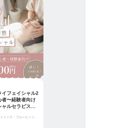
ライフェイシャル2
心者〜経験者向け
シャルセラピスト
定証発行｜メイク
ウインドイーラ・ブルーヒーリングスクール｜アジアンビューティー協会｜Asian Beauty assoc
ェイシャル・サロ
）
メニュー導入｜ウイ