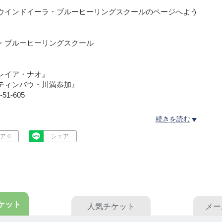
ウインドイーラ・ブルーヒーリングスクールのページへよう
・ブルーヒーリングスクール
レイア・ナオ』
ティンバウ・川満㤗加』
1-605
ーリングとは、【風の時代・頭の休息】という意味で、これ
続きを読む
を創りました。
ア 0
シェア
とヒーリングを融合させた唯一の技術をあなたも身に付けま
好きな事を仕事にして、自分軸を取り戻しキラキラ輝く日々
ーヒーリングスクール講座案内◆◇
ケット
人気
チケット
メー
ay基礎コース
ays基礎コース