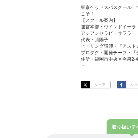
東京ヘッドスパスクール｜
こそ！
【スクール案内】
運営本部・ウインドイーラ
アジアンセラピーサララ
代表・張陽子
ヒーリング講師・『アスト
プロダクト開発チーフ・『
住所・福岡市中央区今泉2-4-5
・
ウインドイーラ・ブルーヒ
までに無かった独自の技術
【望む未来を引き寄せる】
シェア
シェ
唯一ここだけ！ヘッドスパ
せんか？『手に職』本当に
を送りましょう。
・
◇◆ウインドイーラ・ブル
・
取り扱い
チ
〇ヘッドスパセラピスト1D
〇ヘッドスパセラピスト２D