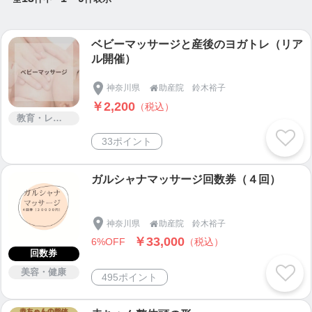
プライベートオンラインレッスンもあります
ベビーマッサージと産後のヨガトレ（リア
ル開催）
....................................................................................
...........
神奈川県
助産院 鈴木裕子

￥2,200
（税込）
《産後のママのためのリラックストレーニング（骨
教育・レッスン・講習
盤調整）クラス》
33ポイント
プライベートオンラインレッスン３０分
▶
https://ticket.tsuku2.jp/eventsDetail.php?ecd=22
ガルシャナマッサージ回数券（４回）
409124201012
....................................................................................
神奈川県
助産院 鈴木裕子

...........
￥33,000
6%OFF
（税込）
回数券
《ベビーマッサージ》
美容・健康
▶
https://ticket.tsuku2.jp/eventsDetail.php?ecd=12
495ポイント
000722401141