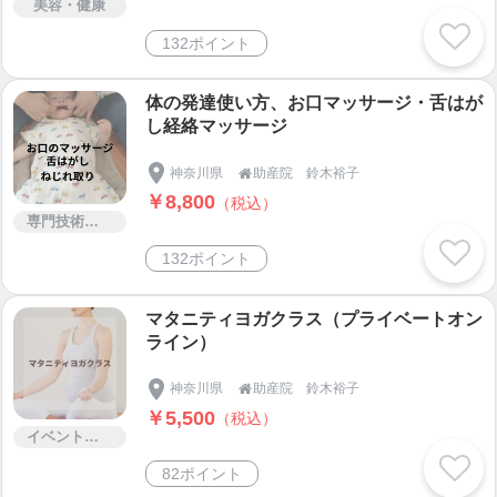
....................................................................................
美容・健康
...........
132ポイント
《関連サイト》
体の発達使い方、お口マッサージ・舌はが
し経絡マッサージ
神奈川県
助産院 鈴木裕子

￥8,800
（税込）
専門技術サービス
132ポイント
マタニティヨガクラス（プライベートオン
ライン）
神奈川県
助産院 鈴木裕子

￥5,500
（税込）
イベント・セミナー・交流会
82ポイント