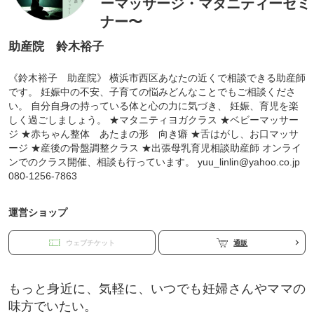
ーマッサージ・マタニティーセミ
ナー〜
助産院 鈴木裕子
《鈴木裕子 助産院》 横浜市西区あなたの近くで相談できる助産師
です。 妊娠中の不安、子育ての悩みどんなことでもご相談くださ
い。 自分自身の持っている体と心の力に気づき、 妊娠、育児を楽
しく過ごしましょう。 ★マタニティヨガクラス ★ベビーマッサー
ジ ★赤ちゃん整体 あたまの形 向き癖 ★舌はがし、お口マッサ
ージ ★産後の骨盤調整クラス ★出張母乳育児相談助産師 オンライ
ンでのクラス開催、相談も行っています。 yuu_linlin@yahoo.co.jp
080-1256-7863
運営ショップ
ウェブチケット
通販
もっと身近に、気軽に、いつでも妊婦さんやママの
味方でいたい。