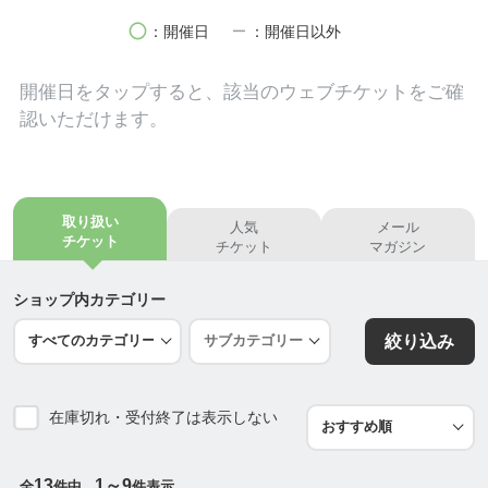
circle
remove
：開催日
：開催日以外
【その他の活動】
横浜市西区プレパパママクラス マタニティヨガ
開催日を
タップ
すると、該当のウェブチケットをご確
横浜市西区赤ちゃん教室 ベビーヨガ
認いただけます。
横浜市港南区プレパパママクラス マタニティヨガ
横浜市港南区赤ちゃん教室 ベビーヨガ
横浜市中区地域ケアプラザ マタニティヨガ
横浜市西区子育て拠点スマイル・ポート母乳育児相
取り扱い
人気
メール
談
チケット
チケット
マガジン
他、企業運営マタニティセミナー・マタニティヨガ
クラス
ショップ内カテゴリー
....................................................................................
絞り込み
...........
《マタニティヨガクラス》
在庫切れ・受付終了は表示しない
横浜市西区平沼橋駅徒歩１分
▶
https://ticket.tsuku2.jp/eventsDetail.php?ecd=11
242302050100
13
1～9
全
件中
件表示