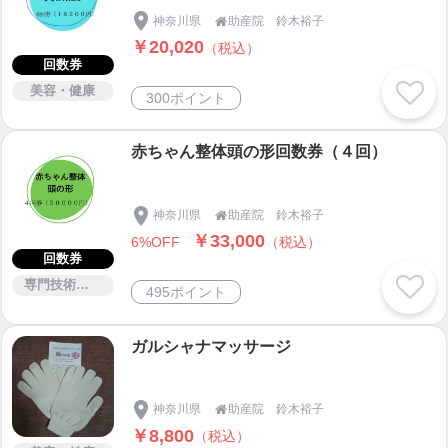
神奈川県
助産院 鈴木裕子
合わせてミルクの量のご相談

￥20,020
白斑しこり等乳房トラブルのケア・マッサージ
（税込）
回数券
乳汁分泌UPのケア・マッサージ
美容・健康
▶
https://ticket.tsuku2.jp/events-detail/122800016961
300ポイント
02
赤ちゃん整体頭の形回数券（４回）
横浜市に住民票のある生後４ヵ月までの方は横浜市
事業「産後母子ケア」が受けられます
神奈川県
助産院 鈴木裕子

本院は産後母子ケア事業を受託しています
￥33,000
6%OFF
（税込）
https://www.city.yokohama.lg.jp/kurashi/kosodate-kyo
回数券
iku/oyakokenko/ninshin/bonyuusoudan.html
専門技術サービス
495ポイント
....................................................................................
...........
ガルシャナマッサージ
《助産師相談（オンライン）》
▶
https://ticket.tsuku2.jp/eventsDetail.php?ecd=3032
神奈川県
助産院 鈴木裕子

1400462044
￥8,800
（税込）