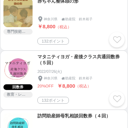
赤ちゃん整体頭の形
....................................................................................
...........
神奈川県
助産院 鈴木裕子

￥8,800
（税込）
《あたまの形 赤ちゃん整体》
専門技術サービス
▶
https://baby-growth-mama.com/yuulinn
/
132ポイント
....................................................................................
...........
マタニティヨガ・産後クラス共通回数券
（５回）
《舌はがし お口マッサージ》
2022/07/26(火)
▶
https://ticket.tsuku2.jp/events-detail/0222113415
神奈川県
助産院 鈴木裕子

0007
￥8,800
20%OFF
（税込）
回数券
教育・レッスン・講習
....................................................................................
132ポイント
...........
訪問助産師母乳相談回数券（４回）
《訪問母乳相談》
ご自宅へお伺いして授乳の様子や赤ちゃんの体重に