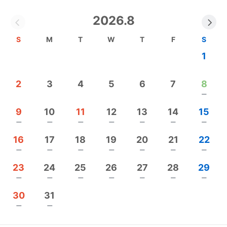
2026.8
小さな悩みも不安も気軽に話して
身体と一緒に心ものびのびと。そんな穏やかな気持
S
M
T
W
T
F
S
ちで過ごせますように……
1
おっぱいのトラブルや授乳の相談もご自宅にお伺い
2
3
4
5
6
7
8
して、日常の生活に沿った解決をお手伝いします。
remove
9
10
11
12
13
14
15
《横浜西区》
remove
remove
remove
remove
remove
remove
remove
★マタニティヨガクラス
16
17
18
19
20
21
22
★産後の骨盤調整クラス
remove
remove
remove
remove
remove
remove
remove
★ベビーマッサージ
23
24
25
26
27
28
29
★頭の形、向き癖 赤ちゃん整体、
remove
remove
remove
remove
remove
remove
remove
★舌はがし お口マッサージ
30
31
★出張訪問助産師（横浜市事業「産後母子ケア」委
remove
remove
託助産院）
オンラインでのクラス開催、相談も行っています