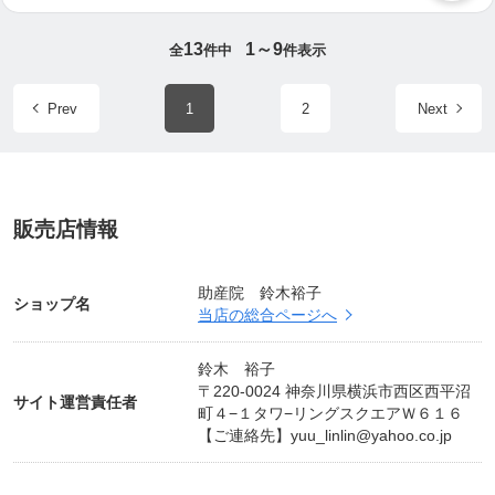
13
1～9
全
件中
件表示
Prev
1
2
Next
販売店情報
助産院 鈴木裕子
ショップ名
当店の総合ページへ
鈴木 裕子
〒220-0024 神奈川県横浜市西区西平沼
サイト運営責任者
町４−１タワ−リングスクエアＷ６１６
【ご連絡先】
yuu_linlin@yahoo.co.jp