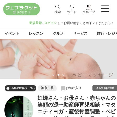
検索
カート
グループ
新規登録
/
ログイン
してお買い物するとポイントがたまる！
イベント
レッスン
グルメ
サービス
旅行・レジ
神奈川県
お気に入り

メルマガ配信中
当店の総合ページへ
妊婦さん・お母さん・赤ちゃんの
笑顔の源〜助産師育児相談・マタ
ニティヨガ・産後骨盤調整・ベビ