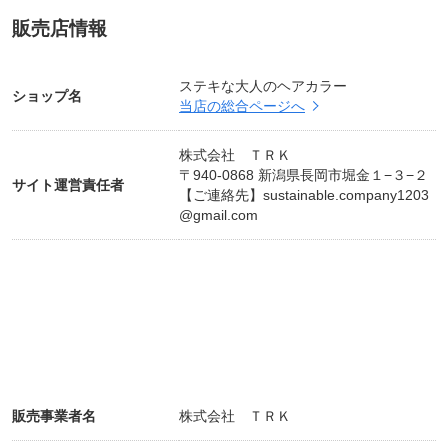
定休日/日曜日
販売店情報
電話/0258-77-4337
ホームページ：
http://hair-color.shop
ステキな大人のヘアカラー
ショップ名
当店の総合ページへ
株式会社 ＴＲＫ
〒940-0868 新潟県長岡市堀金１−３−２
サイト運営責任者
【ご連絡先】
sustainable.company1203
@gmail.com
販売事業者名
株式会社 ＴＲＫ