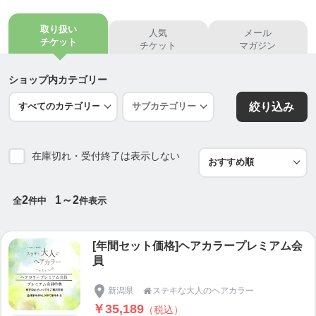
初回来店時に色布を当てて肌診断を行い肌タイプを
診断します。
取り扱い
人気
メール
4.5 回ほど自分の肌に馴染むヘアカラーで染めるこ
チケット
チケット
マガジン
とにより 根元の白髪が嘘のように気にならなくなり
ます。
ショップ内カテゴリー
絞り込み
カラーリング・白髪染めの悩みについて聞いたとこ
ろ、
在庫切れ・受付終了は表示しない
「お金がかかる」
「手間がかかる」
「髪が痛む」の
2
1～2
全
件中
件表示
3つを挙げる方が多数でした。私たちは『地元、長岡
[年間セット価格]ヘアカラープレミアム会
の女性達に選ばれるサロン』を目指して、
員
白髪染めに悩む方を少しでも減らしていきたいとい
新潟県
ステキな大人のヘアカラー

う想いから、
￥35,189
（税込）