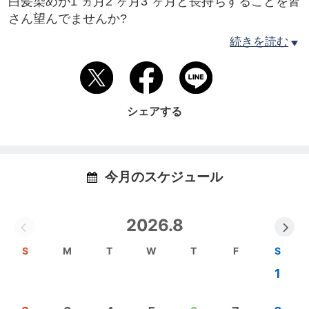
白髪染めが1 ヵ月2 ヶ月3 ヶ月と長持ちすることを皆
さん望んでませんか?
その秘密に私たちは研究を重ね、行き着いた答えが
続きを読む
肌質に合わせたヘアカラーです。
日本人は4 つのタイプの肌質に分かれます。
4.5 回ほど自分の肌に似合っているヘアカラーで染
シェアする
めることにより
根元の白髪が嘘のように気にならなくなります。ぜ
ひあなたにも体験していただきたいです。
今月のスケジュール
日本のヘアカラー技術の歴史は27 年ほどです。それ
に比べ欧米では75年以上の歴史があります。
2026.8
あの60 年代のツィギーでも素敵なヘアカラーを楽し
んでいます。
S
M
T
W
T
F
S
1
私たち「ステキな大人のヘアカラー」サロンは、将
来的には白髪染めをやめていきたいと考えていま