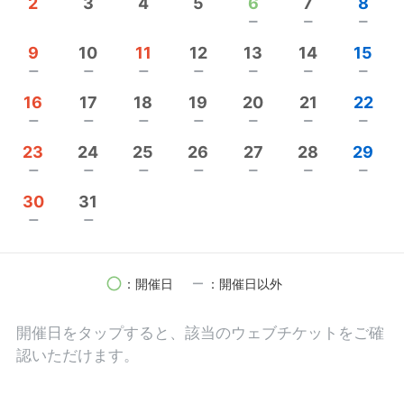
2
3
4
5
6
7
8
す。
remove
remove
remove
皆さんの肌質に合った血色の良い上品なヘアカラー
のみで、白髪と黒髪の間にブレンドするだけで驚く
9
10
11
12
13
14
15
ほど素敵なヘアカラーが出来上がります。
remove
remove
remove
remove
remove
remove
remove
16
17
18
19
20
21
22
白髪染めをした時はきれいに満足していても、 2 ・
remove
remove
remove
remove
remove
remove
remove
3 週間程経つにつれ根元の光が気になり
23
24
25
26
27
28
29
『あーまた染めないといけない』と サロンに出かけ
remove
remove
remove
remove
remove
remove
remove
た経験はありませんか？
30
31
remove
remove
私たちであれば、 白髪染めが1 ヵ月2 ヶ月3 ヶ月と
長持させることができます！
circle
remove
：開催日
：開催日以外
その秘密は私たちは長年研究を重ね、 行き着いた答
えが肌質に合わせたヘアカラーです。
開催日を
タップ
すると、該当のウェブチケットをご確
日本人は4 つのタイプの肌質に分かれます。 春タイ
認いただけます。
プ、夏タイプ、秋タイプ、冬タイプの4タイプがあ
り、