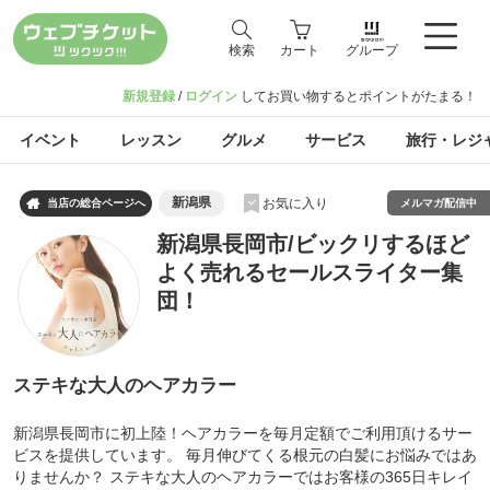
検索
カート
グループ
新規登録
/
ログイン
してお買い物するとポイントがたまる！
イベント
レッスン
グルメ
サービス
旅行・レジ
新潟県
お気に入り

メルマガ配信中
当店の総合ページへ
新潟県長岡市/ビックリするほど
よく売れるセールスライター集
団！
ステキな大人のヘアカラー
新潟県長岡市に初上陸！ヘアカラーを毎月定額でご利用頂けるサー
ビスを提供しています。 毎月伸びてくる根元の白髪にお悩みではあ
りませんか？ ステキな大人のヘアカラーではお客様の365日キレイ