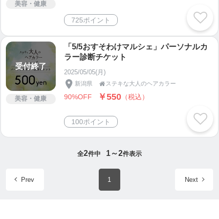
料金はお財布に優しく、通いやすい定額制を導入し
美容・健康
ました。
725ポイント
「5/5おすそわけマルシェ」パーソナルカ
【お問い合わせ先】
ラー診断チケット
ステキな大人のヘアカラー【長岡川崎店】
受付終了
2025/05/05(月)
住所/〒940-0868
新潟県
ステキな大人のヘアカラー

新潟県長岡市堀金1-3-2
￥550
90%OFF
（税込）
美容・健康
（駐車場有）
受付時間/9:00〜18:00（16:30まで受付）
100ポイント
定休日/月曜日
電話/0258-77-6056
2
1～2
全
件中
件表示
ステキな大人のヘアカラー【長岡駅前店】
住所/〒940-0868
Prev
1
Next
新潟県長岡市城内町2-6-4 サンライズマンション1F
（駐車場はございません）
受付時間/10:00〜18:00（16:00まで受付）