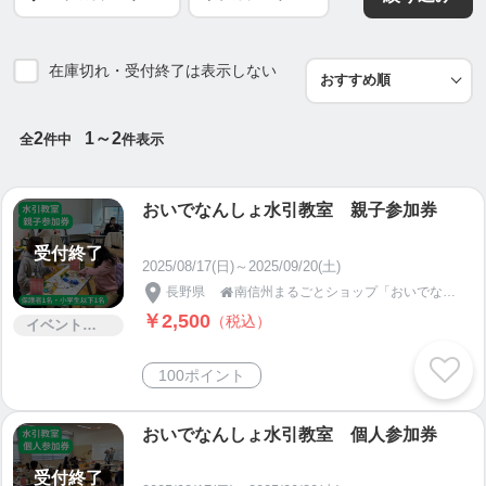
在庫切れ・受付終了は表示しない
2
1～2
全
件中
件表示
おいでなんしょ水引教室 親子参加券
受付終了
2025/08/17(日)～2025/09/20(土)
長野県
南信州まるごとショップ「おいでなんしょ」

￥2,500
（税込）
イベント・セミナー・交流会
100ポイント
おいでなんしょ水引教室 個人参加券
受付終了