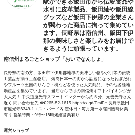
駅ができる飯田市から伝統食品や
水引に皮革製品、飯田紬や飯田線
グッズなど飯田下伊那の企業さん
が関わった商品に拘って集めてい
ます。長野県は南信州、飯田下伊
那の美味しさと楽しみをお届けで
きるように頑張っています。
南信州まるごとショップ「おいでなんしょ」
長野県の南の方、飯田市下伊那郡地域の美味しい物や水引等の伝統
工芸品が揃う土産物店。 焼肉日本一の街から話題になったねぎだれ
やフルーツ王国のりんご・桃などを使った人気商品、その他各種地
場産品を集めています。 当店ならではの南信州ギフトバイキングが
大人気！ 中央道座光寺スマートインターから約５分、元善光寺さん
近く 問い合わせ先 ☎0265-52-1615 https://x.gd/FmiFe 長野県飯田
市座光寺3349-1エス・バード内 定休日：毎月第一水曜日臨時休業
有り 営業時間：9時〜18時短縮営業有り
運営ショップ