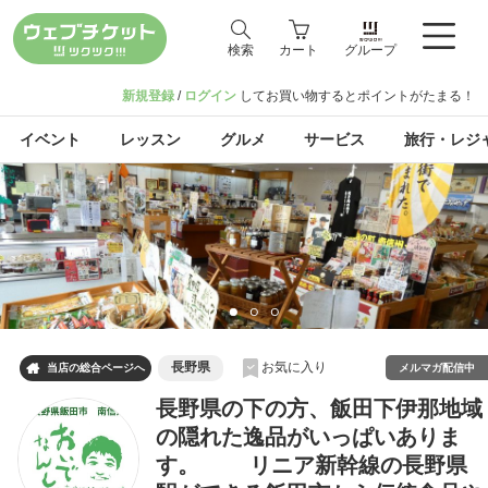
検索
カート
グループ
新規登録
/
ログイン
してお買い物するとポイントがたまる！
イベント
レッスン
グルメ
サービス
旅行・レジ
長野県
お気に入り

メルマガ配信中
当店の総合ページへ
長野県の下の方、飯田下伊那地域
の隠れた逸品がいっぱいありま
す。 リニア新幹線の長野県