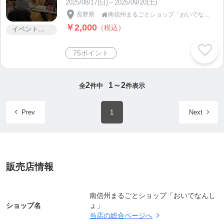
2025/08/17(日)～2025/09/20(土)
長野県
南信州まるごとショップ「おいでなんしょ」

￥2,000
（税込）
イベント・セミナー・交流会
75ポイント
2
1～2
全
件中
件表示
Prev
1
Next
販売店情報
南信州まるごとショップ「おいでなんし
ショップ名
ょ」
当店の総合ページへ