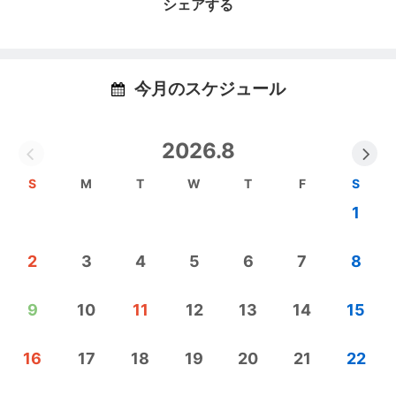
シェアする
非おいでなんしょで南信州の隠れた逸品を見つけて
ください。
【エス・バード売店 おいでなんしょ】
今月のスケジュール
おいでなんしょは南信州で作り出される様々な逸品
を販売する事でこの地の素晴らしさを知っていただ
2026.8
きたいと思っています。実売店は飯田市座光寺にあ
るエス・バード内にあり、旧飯田工業高校の建物を
S
M
T
W
T
F
S
使っています。
1
JR飯田線の元善光寺駅から近く、中央道からは座光
寺スマートインターから真っ直ぐ下って５分、観光
2
3
4
5
6
7
8
名所でもある元善光寺さんからも車で約3分の場所に
あります。
リニア長野県駅も車で5分位の位置に建設予定になっ
9
10
11
12
13
14
15
ています。
南信州にお越しの際は気楽にお立ち寄りください。
16
17
18
19
20
21
22
当店自慢の南信州ギフトバイキングはお土産だけで
なくプレゼントやギフトなどの贈り物にもおすすめ