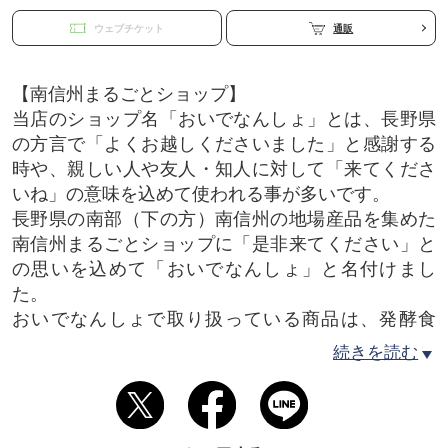
ウェブチケット
通販
【南信州まるごとショップ】
当店のショップ名「おいでなんしょ」とは、長野県
の方言で「よくお越しくださいました」と感謝する
時や、親しい人や友人・知人に対して「来てくださ
いね」の意味を込めて使われる事が多いです。
長野県の南部（下の方）南信州の地場産品を集めた
南信州まるごとショップに「是非来てください」と
の思いを込めて「おいでなんしょ」と名付けまし
た。
おいでなんしょで取り扱っている商品は、発酵食
品、農産物や農産物加工品、和菓子や半生菓子水引
続きを読む
などの伝統工芸品、皮革製品や工業製品に新型コロ
ナ感染対策商品など南信州だからこそ生み出せる商
品が沢山あります。
南信州のアンテナショップ目指していますので、是