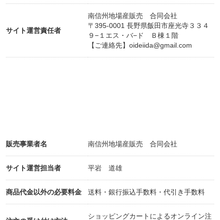
南信州地場産販売 合同会社
〒395-0001 長野県飯田市座光寺３３４
サイト運営責任者
９−１エス・バ−ド Ｂ棟１階
【ご連絡先】
oideiida@gmail.com
販売事業者名
南信州地場産販売 合同会社
サイト運営担当者
平岩 道雄
商品代金以外の必要料金
送料・銀行振込手数料・代引き手数料
ショッピングカートによるオンライン注