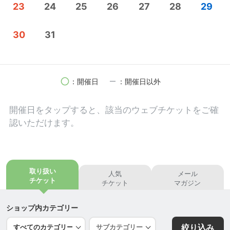
23
24
25
26
27
28
29
です。
30
31
南信州まるごとショップ・おいでなんしょ
〒395-0001
長野県飯田市座光寺3349-1 エス・バード内
定休日：毎月第一水曜日 他に年末年始・お盆 臨
circle
remove
：開催日
：開催日以外
時休業の場合有り
営業時間：9時〜18時 短縮営業も有り
開催日を
タップ
すると、該当のウェブチケットをご確
問い合わせ先
認いただけます。
☎0265-52-1615
https://x.gd/FmiFe
おいでなんしょにおいでなんしょ
取り扱い
人気
メール
https://www.youtube.com/watch?v=hSoLm6VQQYQ
チケット
チケット
マガジン
ショップ内カテゴリー
絞り込み