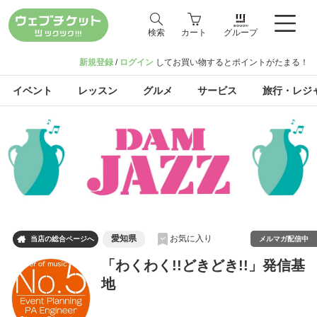
検索
カート
グループ
新規登録
/
ログイン
してお買い物するとポイントがたまる！
イベント
レッスン
グルメ
サービス
旅行・レジ
愛知県
お気に入り

メルマガ配信中
当店の総合ページへ
「わくわく!!どきどき!!」発信基
地