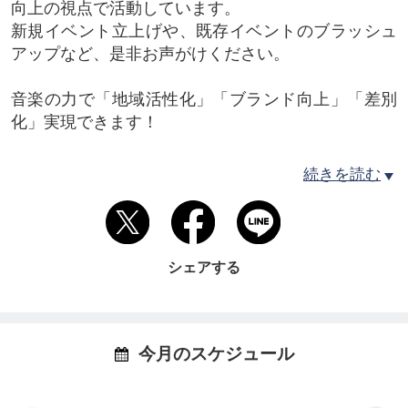
向上の視点で活動しています。
新規イベント立上げや、既存イベントのブラッシュ
アップなど、是非お声がけください。
音楽の力で「地域活性化」「ブランド向上」「差別
化」実現できます！
【取り組み事例】
続きを読む
ダムジャズ（DAM JAZZ)
Smile Jazz Festival
Smile Music Festival
名古屋ジャズストリート
シェアする
音と雫
波の音ジャズ
星降るジャズ
今月のスケジュール
【所在地】名古屋市守山区新守山2013