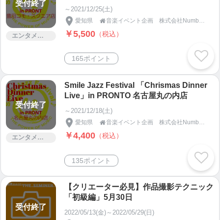
受付終了
スクエア店
～2021/12/25(土)
愛知県
音楽イベント企画 株式会社Number5「新守BASE」

￥5,500
（税込）
エンタメ・コンサート
165ポイント
Smile Jazz Festival 「Chrismas Dinner
Live」in PRONTO 名古屋丸の内店
受付終了
～2021/12/18(土)
愛知県
音楽イベント企画 株式会社Number5「新守BASE」

￥4,400
（税込）
エンタメ・コンサート
135ポイント
【クリエーター必見】作品撮影テクニック
「初級編」5月30日
受付終了
2022/05/13(金)～2022/05/29(日)