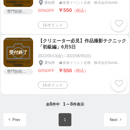
愛知県
音楽イベント企画 株式会社Number5「新守BASE」

￥550
50%OFF
（税込）
専門技術サービス
16ポイント
【クリエーター必見】作品撮影テクニック
「初級編」6月5日
受付終了
2022/05/13(金)～2022/06/05(日)
愛知県
音楽イベント企画 株式会社Number5「新守BASE」

￥550
50%OFF
（税込）
専門技術サービス
16ポイント
8
1～8
全
件中
件表示
Prev
1
Next