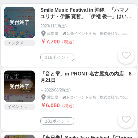
Smile Music Festival in 沖縄 「ハマノ
ユリナ・伊藤 寛哲」「伊禮 俊一」はいさ
受付終了
いツアー2023
2023/11/18(土)
愛知県
音楽イベント企画 株式会社Number5「新守BASE」

￥7,700
（税込）
エンタメ・コンサート
115ポイント
「音と雫」in PRONT 名古屋丸の内店 8
月21日
受付終了
～2022/08/20(土)
愛知県
音楽イベント企画 株式会社Number5「新守BASE」

￥6,050
（税込）
イベント・セミナー・交流会
181ポイント
【当日券】Smile Jazz Festival 「Chrism