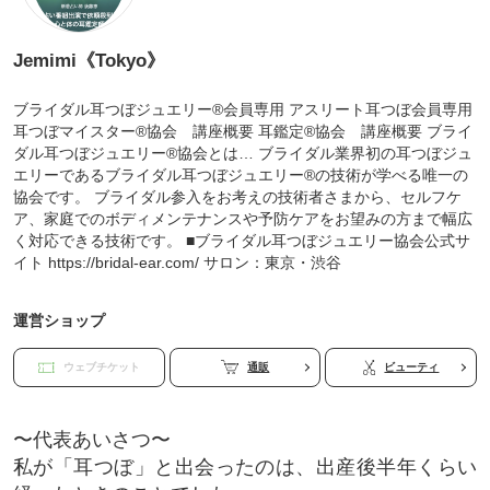
Jemimi《Tokyo》
ブライダル耳つぼジュエリー®会員専用 アスリート耳つぼ会員専用
耳つぼマイスター®協会 講座概要 耳鑑定®協会 講座概要 ブライ
ダル耳つぼジュエリー®協会とは… ブライダル業界初の耳つぼジュ
エリーであるブライダル耳つぼジュエリー®︎の技術が学べる唯一の
協会です。 ブライダル参入をお考えの技術者さまから、セルフケ
ア、家庭でのボディメンテナンスや予防ケアをお望みの方まで幅広
く対応できる技術です。 ■ブライダル耳つぼジュエリー協会公式サ
イト https://bridal-ear.com/ サロン：東京・渋谷
運営ショップ
ウェブチケット
通販
ビューティ
〜代表あいさつ〜
私が「耳つぼ」と出会ったのは、出産後半年くらい