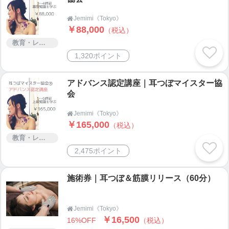
■耳鑑定はあなたのこんな部分のサポートに役立ち
Jemimi《Tokyo》

￥88,000
（税込）
ます
教育・レッスン・講習
・自分の目標の明確化
1,320ポイント
耳からみるあなたの特性を知り、どんな役割が向い
ているのか、進みたい道にどうしたら進めるのかを
把握できてきます。
アドバンス認定講座｜耳つぼマイスター協
会
・恐怖症、自己肯定感の向上
Jemimi《Tokyo》

人の思考を把握できる技術を知ることで心理がわか
￥165,000
（税込）
らない不安を克服し好かれる人格に近づけます。
教育・レッスン・講習
2,475ポイント
・最良のパフォーマンスを引き出す
踏み出せなかった自分を動かすコツを知り、叶えた
施術券｜耳つぼ＆筋膜リリース（60分）
かった夢をひとつでも多く叶えられる環境を作りま
す。
Jemimi《Tokyo》

￥16,500
16%OFF
（税込）