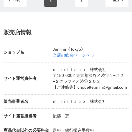
Prev
1
2
Next
■フジテレビュー！にて、耳鑑定紹介動画がUPされ
ました！
https://youtu.be/VLQhjrgn7hA
販売店情報
■日刊ゲンダイにて、『耳鑑定入門』が紹介されま
した！
Jemimi《Tokyo》
ショップ名
当店の総合ページへ
https://youtu.be/GNxQx-vUwoQ
ｍｉｍｉｌａｂｏ 株式会社
〒150-0002 東京都渋谷区渋谷１−２２
📕耳鑑定──性格、健康、相性までズバリわかる!
サイト運営責任者
−２グラフィオ渋谷２０３
後藤恵（著）
【ご連絡先】
chouette.mimi@gmail.com
Amazon…
https://amzn.to/3qHOOKD
楽天市場…
https://bit.ly/3sSMbIK
販売事業者名
ｍｉｍｉｌａｂｏ 株式会社
「突然ですが占ってもいいですか?」(フジテレビ系
サイト運営担当者
後藤 恵
列、毎週水曜よる10時から放送)出演で大反響!
耳を見るだけで性格、健康、相性がわかる!健康にと
商品代金以外の必要料金
送料・銀行振込手数料