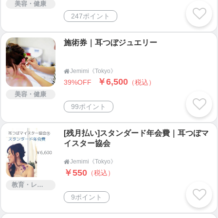
美容・健康
■Jemimi_Tokyoの耳つぼジュエリー・耳つぼシール
247ポイント
の特徴
1. 高品質：高品質の正規スワロフスキー使用。スワ
ロフスキー社のスワロフスキー入荷制限後も継続し
施術券｜耳つぼジュエリー
てスワロフスキーを使用して参ります。
2. 低価格:：バリエーションに富んだジュエリーが低
Jemimi《Tokyo》

価格でご購入できます。
￥6,500
39%OFF
（税込）
3. 安心：シール部は医療用でも使用されている高品
美容・健康
質なシールです。
99ポイント
4. アレルギー対策：肌の弱い方にもお使いいただけ
るセラミック粒のシートもご用意しております。
[残月払い]スタンダード年会費｜耳つぼマ
イスター協会
■耳つぼジュエリーとは？
Jemimi《Tokyo》

足裏や手のツボと同じように耳にも全身のツボが20
￥550
（税込）
0以上もあります。耳つぼジュエリーは足裏や手のマ
教育・レッスン・講習
ッサージと違い、耳つぼシールで24時間刺激を与え
9ポイント
る事ができますので変化を実感できやすいといった
特徴があります。