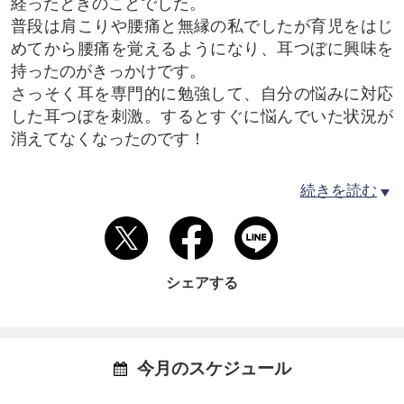
経ったときのことでした。
普段は肩こりや腰痛と無縁の私でしたが育児をはじ
めてから腰痛を覚えるようになり、耳つぼに興味を
持ったのがきっかけです。
さっそく耳を専門的に勉強して、自分の悩みに対応
した耳つぼを刺激。するとすぐに悩んでいた状況が
消えてなくなったのです！
これはすごい！と思いながら半信半疑な部分もあ
続きを読む
り、家族や友人にも試してみたところ、やはり効果
あり。
それからは試して試して、どんな耳の形でも「こう
すれば効くんだ」という自分なりのレシピを完成さ
シェアする
せました。
当時、世間ではちょっとした耳つぼブームが巻き起
こっていましたが「痛い」「剥がれやすい」「効果
がない」など
今月のスケジュール
と言われて本当の意味で普及はしていませんでし