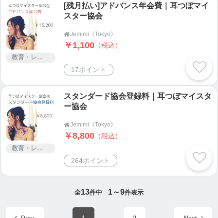
[残月払い]アドバンス年会費｜耳つぼマイ
ダイエットや美肌、リフトアップ、肩こり、腰痛、
スター協会
女性特有の症状などにも効果を期待できます。スワ
ロフスキーでデコレーションされた耳つぼシールで
Jemimi《Tokyo》

すのでオシャレに可愛く華やかです。ぜひ一度お試
￥1,100
（税込）
しください。
教育・レッスン・講習
17ポイント
■送料について
合計金額が2,000円以上の場合、全国送料無料でお届
スタンダード協会登録料｜耳つぼマイスタ
けいたします。2,000円以下の場合、全国一律500円
ー協会
でお届けいたします。
Jemimi《Tokyo》

￥8,800
（税込）
教育・レッスン・講習
■耳鑑定師一覧
264ポイント
https://mimikantei.com
/
■Youtube公式チャンネル
13
1～9
全
件中
件表示
https://www.youtube.com/channel/UCN6hr_zbj29UltIj
HDL9zwg