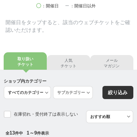
そのためにも、この協会で正しい知識と技術を身に
circle
remove
：開催日
：開催日以外
付けて、たくさんの方々に耳つぼの「伝道師」とな
っていただけたら嬉しいです。
開催日を
タップ
すると、該当のウェブチケットをご確
そして耳つぼが、あの日私のことを救ってくれたよ
認いただけます。
うに、日常のボディメンテナンス法として多くの
方々のお役に立てることを願っています。
ブライダル耳つぼジュエリー®協会
取り扱い
人気
メール
代表 後藤 恵
チケット
チケット
マガジン
■耳鑑定®師とは
ショップ内カテゴリー
耳鑑定®師は、古来2000年以上活用されてきた、耳
絞り込み
の機能を用いてあなたの心身の内部を解き明かしま
す。
自分自身に眠る情報を引き出しより成功に近づくた
在庫切れ・受付終了は表示しない
めの意識改革・行動改革に導くことで幸せな人生の
発展につなげていきます。
自分自身の傾向を知ってもらうことでより特色を伸
13
1～9
全
件中
件表示