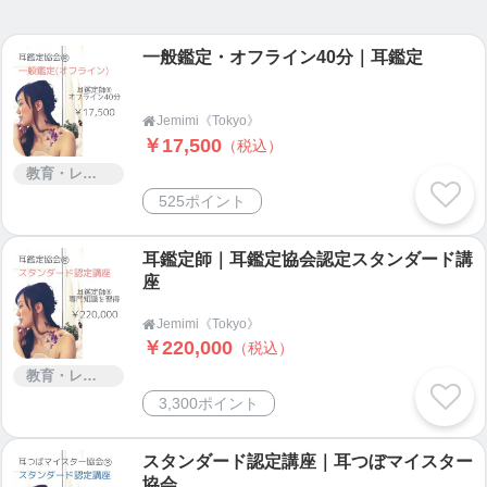
ばし、愛されるコミュニケーション力の高い魅力的
な本質を見つけ出すお手伝いを耳鑑定®師は行いま
一般鑑定・オフライン40分｜耳鑑定
す。
Jemimi《Tokyo》

￥17,500
■耳鑑定®協会認定スタンダード講座について
（税込）
耳鑑定®師として活躍していくための専門知識と技
教育・レッスン・講習
術が１Dayで習得できます。半年間の技術サポート
525ポイント
付き
耳鑑定®協会認定スタンダード講座受講でできるこ
耳鑑定師｜耳鑑定協会認定スタンダード講
と
座
＊耳鑑定®（有料カウンセリング）
Jemimi《Tokyo》

＊リモート耳鑑定®
￥220,000
（税込）
（企業での耳鑑定®を使ったストレスケアセミナー
教育・レッスン・講習
はアドバンス以上の講師のみが開催可能)
3,300ポイント
講師コースの受講をお考えの方はまずは耳鑑定®師
スタンダード資格の取得が必須となります。
スタンダード認定講座｜耳つぼマイスター
協会