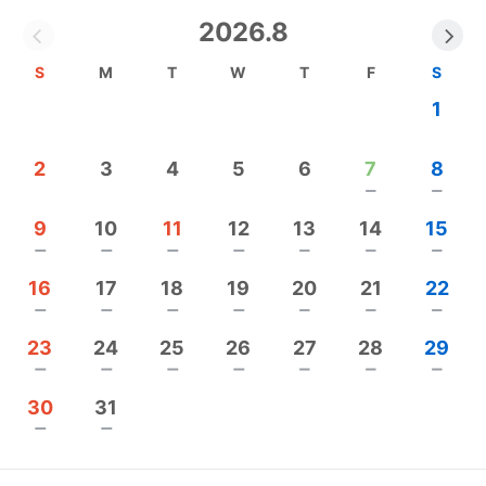
た。
2026.8
私がたどり着いたのは、その原因もきちんと検証し
たレシピ。
S
M
T
W
T
F
S
これをもとに、正しい耳つぼをもっとたくさんの人
1
に伝え、使っていただきたいと思い、協会をたちあ
げるに至りました。
2
3
4
5
6
7
8
remove
remove
ブライダルに特化したのは、これも自身の経験か
ら。
9
10
11
12
13
14
15
remove
remove
remove
remove
remove
remove
remove
人生で最も晴れやかな日の不安を耳つぼで改善でき
16
17
18
19
20
21
22
たら、そして、それが華やかなジュエリーも兼ねる
remove
remove
remove
remove
remove
remove
remove
ことができたら素敵ですし、しっかりとしたビジネ
23
24
25
26
27
28
29
スとしても成立させることができます。
remove
remove
remove
remove
remove
remove
remove
さらにはブライダルを入口として、出産前後の大変
30
31
な時期も、年齢を重ねるとともに現れる不調も、耳
remove
remove
つぼと上手に付き合いながら乗り越えていってほし
いと思うのです。