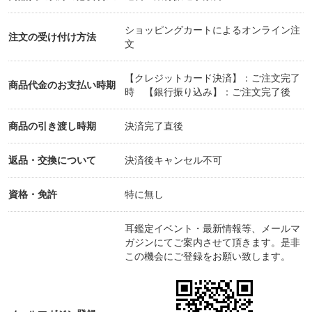
ても役立つ耳つぼの知識も紹介。
「耳」を知れば、あなたの人生がもっと豊かになる!
ショッピングカートによるオンライン注
注文の受け付け方法
文
(目次)
【クレジットカード決済】：ご注文完了
序 章 耳と耳つぼの基礎知識
商品代金のお支払い時期
時 【銀行振り込み】：ご注文完了後
第1章 「グリーン」タイプ〈リーダー型〉
第2章 「レッド」タイプ〈アイドル型〉
商品の引き渡し時期
決済完了直後
第3章 「アース」タイプ〈研究家型〉
第4章 「アイアン」タイプ〈カリスマ型〉
返品・交換について
決済後キャンセル不可
第5章 「リンク」タイプ〈芸術家型〉
第6章 タイプ別・行動アドバイス&アプローチ法
資格・免許
特に無し
第7章 タイプ別・体調改善テク&耳つぼストレッチ
第8章 「目的別」耳つぼMAP
耳鑑定イベント・最新情報等、メールマ
ガジンにてご案内させて頂きます。是非
この機会にご登録をお願い致します。