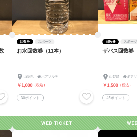
回数券
スポーツ
回数券
スポーツ
数
お水回数券（11本）
ザバス回数券（
山梨県

ボアソルテ
山梨県

ボアソ
￥1,000
￥1,500
（税込）
（税込）
30ポイント
45ポイント