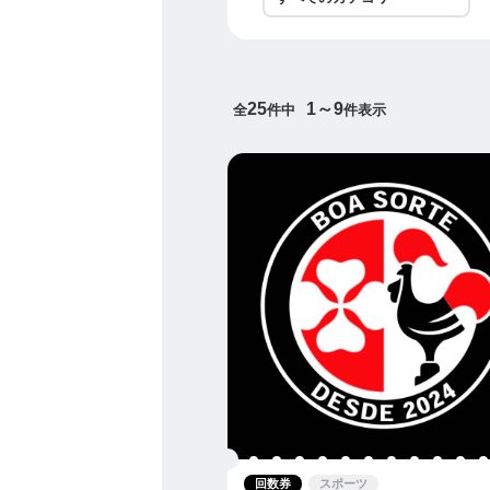
25
1～9
全
件中
件表示
回数券
スポーツ