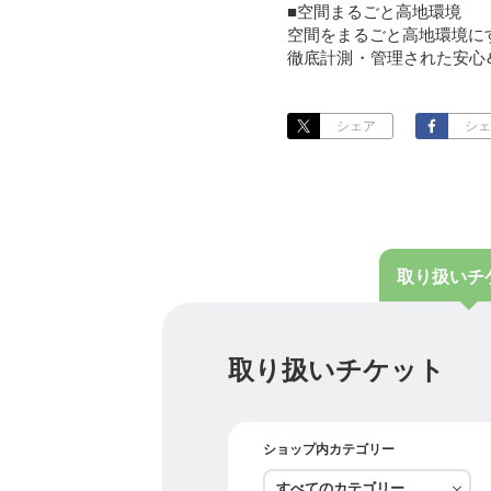
■空間まるごと高地環境
空間をまるごと高地環境に
徹底計測・管理された安心
す。
■気圧は変わらない
シェア
シェ
空間内の空気のみをコント
を軽減し、高地トレーニン
■細胞が活性化
低酸素環境では、厳しい環
から、美容効果やアンチエ
取り扱い
チ
= Special Thanks =
☆日本ソサイチ連盟・ソサイ
https://tsuku2.jp/j-society7
取り扱いチケット
☆グルメ・サッカー・旅行
https://home.tsuku2.jp/s
ショップ内カテゴリー