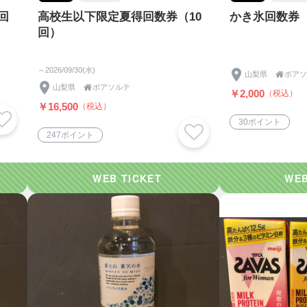
回
高校生以下限定夏得回数券（10
かき氷回数券（
回）
～2026/09/30(水)
山梨県

ボアソ
山梨県

ボアソルテ
￥2,000
（税込）
￥16,500
（税込）
30ポイント
247ポイント