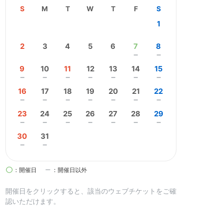
S
M
T
W
T
F
S
1
2
3
4
5
6
7
8
remove
remove
9
10
11
12
13
14
15
remove
remove
remove
remove
remove
remove
remove
16
17
18
19
20
21
22
remove
remove
remove
remove
remove
remove
remove
23
24
25
26
27
28
29
remove
remove
remove
remove
remove
remove
remove
30
31
remove
remove
circle
remove
：開催日
：開催日以外
開催日を
クリック
すると、該当のウェブチケットをご確
認いただけます。