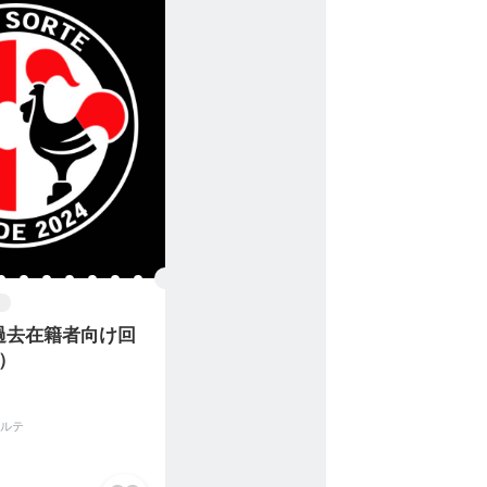
過去在籍者向け回
）
ルテ