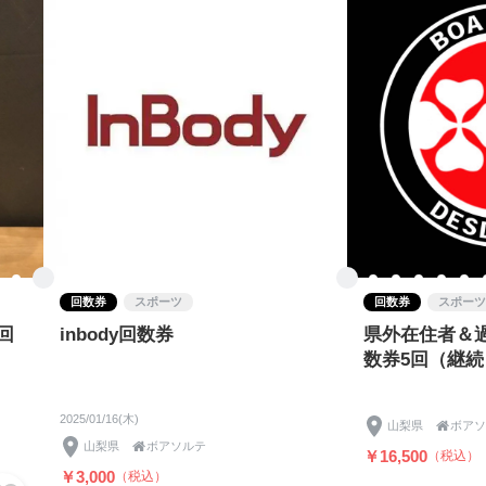
回数券
スポーツ
回数券
スポーツ
回
inbody回数券
県外在住者＆
数券5回（継続
2025/01/16(木)
山梨県

ボアソ
山梨県

ボアソルテ
￥16,500
（税込）
￥3,000
（税込）