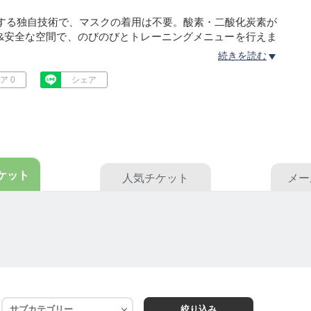
する独自技術で、マスクの着用は不要。酸素・二酸化炭素が
&安全な空間で、のびのびとトレーニングメニューを行えま
続きを読む
ア 0
シェア
ロールする独自技術。気圧は変わらないので、高山病リスク
グの良い点だけをトレーニングに活かせます。
境に追い込まれたカラダの細胞が活性化! 本格的な体づくり
イジングまで期待できます。
ケット
人気
チケット
メー
チリーグ⚽️
好きな物で繋がる〜GFT〜
toreDetail.php?scd=0000196362
絞り込み