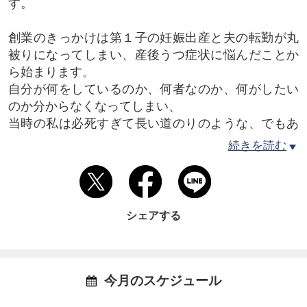
す。
創業のきっかけは第１子の妊娠出産と夫の転勤が丸
被りになってしまい、産後うつ症状に悩んだことか
ら始まります。
自分が何をしているのか、何者なのか、何がしたい
のか分からなくなってしまい、
当時の私は必死すぎて長い道のりのような、でもあ
っという間の経験そのものでした。
続きを読む
それから「産後ケア」「自分と向き合う」「感情を
知る」など内面と向き合うことを学び、
エクササイズのインストラクターに辿り着きまし
た。
シェアする
ただ、「起業したい」、そんな想いはなかったため
に資格をとって大満足。
今月のスケジュール
しかし、、、