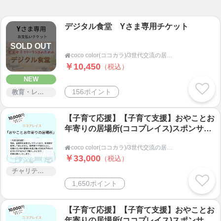
緒に考えること、
子供を一緒にみること、家事育児などを分担するこ
デジタル食堂 Yさま専用チケット
と、
得手不得手をみんなで循環させていくことが可能で
SOLD OUT
す。
coco color(ココカラ)/3世代交流の居場所ココプレイス(茨城県鹿嶋市・潮来市の子ども食堂)/デジタル食堂

￥10,450
（税込）
NEW
また、子ども食堂をやっているのなら、デジタル食
156ポイント
教育・レッスン・講習
堂もできるのでは？！と
何かやりたい！その先に必須の、デジタルツールの
【子育て応援】【子育て支援】おやことお
あれこれをお伝えします。
年寄りの居場所(ココプレイス)スポンサー
チケット(30000円)
coco color(ココカラ)/3世代交流の居場所ココプレイス(茨城県鹿嶋市・潮来市の子ども食堂)/デジタル食堂

￥33,000
（税込）
あなたの「やってみたい」を叶える場所がcoco col
チャリティー
or。
1,650ポイント
ぜひ、一度ご相談ください！お話しましょう！
茨城県鹿嶋市からお届けします。
【子育て応援】【子育て支援】おやことお
年寄りの居場所(ココプレイス)スポンサー