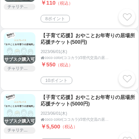
￥110
（税込）
いませ。
チャリティー
ラインナップ）温室栽培温州みかん、まどんな、完
8ポイント
熟不知火、グレープフルーツ and more…
国産アボカドや無農薬レモンなど希少品もあります
✨
【子育て応援】おやことお年寄りの居場所
応援チケット(500円)
実例）みかん大福用、ケーキ用、ジェラート用、イ
タリアン、和食、お酒など多数の商品に変身してお
2023/06/01(木)
coco color(ココカラ)/3世代交流の居場所ココプレイス(茨城県鹿嶋市・潮来市の子ども食堂)/デジタル食堂
ります。

サブスク購入可
￥550
（税込）
🍊
https://lin.ee/BfP0a5F
チャリティー
10ポイント
〜個々の連絡手段情報〜
【子育て応援】おやことお年寄りの居場所
応援チケット(5000円)
👶まえちゃんを知る日々のアカウント
2023/06/01(木)
coco color(ココカラ)/3世代交流の居場所ココプレイス(茨城県鹿嶋市・潮来市の子ども食堂)/デジタル食堂

https://www.instagram.com/cococolor_stepup_smile
サブスク購入可
￥5,500
（税込）
チャリティー
👪ボランティアにしない３世代交流で親子を育むコ