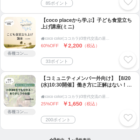
85ポイント
コプレイス
https://www.instagram.com/oyako.cocoplace
【coco placeから学ぶ】子ども食堂立ち
上げ講座(ミニ)
🍊みねちゃんちのみかん公式LINE
https://lin.ee/BfP0a5F
coco color(ココカラ)/3世代交流の居場所ココプレイス(茨城県鹿嶋市・潮来市の子ども食堂)/デジタル食堂

￥2,200
60%OFF
（税込）
各種コンサルティング
これまでの実績
33ポイント
★メディア掲載(地域新聞、TV放映など5社)
★インストラクターイベント参加(３イベント以上)
【コミュニティメンバー外向け】【8/20
★対面での整体/解剖学講座/自治体講座/園児・学童
(水)10:30開催】働き方に正解はない！小
指導/地域交流会
学3年生でも分かる！ありがとうのお話(約
coco color(ココカラ)/3世代交流の居場所ココプレイス(茨城県鹿嶋市・潮来市の子ども食堂)/デジタル食堂

60分、zoom開催)
★オンラインでのストレッチ講座/有酸素運動講座/マ
￥1,650
25%OFF
（税込）
タニティ講座/産後ママ講座
各種コンサルティング
★自治体でのこども子育て会議議員(2020年〜)
200ポイント
★こども食堂主催(ココプレイス)
★子育て支援団体講演会実行委員
★NPO法人主催子育て支援フォーラム講師(2020
9
1～9