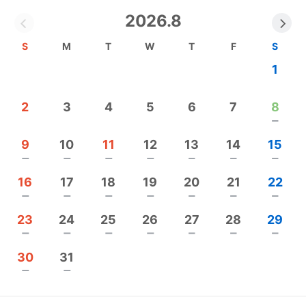
３児を育てていて一人目に育てていたときの感情を
2026.8
思い出してみたのです。
「産後ってこんなもの？！」「産後って我慢しなき
S
M
T
W
T
F
S
ゃいけないの？！」
1
「産後ってなにもできないの？！」「産後って…」
「資格をとったけどどうやって講座を開くの？」
2
3
4
5
6
7
8
「起業塾ってなに？」
remove
と、いろんな悩みを抱えていたことに気が付きまし
た。
9
10
11
12
13
14
15
当時の思いをブログにつづっています。ありのまま
remove
remove
remove
remove
remove
remove
remove
の、2021年の記事になります。
16
17
18
19
20
21
22
https://ameblo.jp/yt20120416/entry-12660513640.ht
remove
remove
remove
remove
remove
remove
remove
ml
23
24
25
26
27
28
29
remove
remove
remove
remove
remove
remove
remove
30
31
それから、「何か人の役に立つことを」「何か子供
remove
remove
がいてもできることはないか」と考えていたところ
に