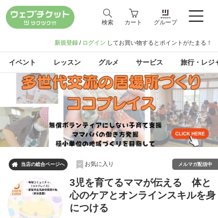
検索
カート
グループ
新規登録
/
ログイン
してお買い物するとポイントがたまる！
イベント
レッスン
グルメ
サービス
旅行・レジ
お気に入り

メルマガ配信中
当店の総合ページへ
3児を育てるママが伝える 体と
心のケアとオンラインスキルを身
につける