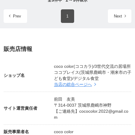
全
件中
件表示
年〜)
★オンラインサポート講座(インターネット、SNSサ
Prev
1
Next
ポート講座)
★オンラインコミュニティ
上記に関する内容はこちらからご連絡ください。
販売店情報
デジタル食堂個別相談窓口公式LINE
https://lin.ee/5q7pHlS
coco color(ココカラ)/3世代交流の居場所
ココプレイス(茨城県鹿嶋市・潮来市の子
メルマガ登録にて無料クーポンを発行しています。
ショップ名
ども食堂)/デジタル食堂
当店の総合ページへ
前田 友美
〒314-0037 茨城県鹿嶋市神野
サイト運営責任者
【ご連絡先】
cococolor.2022@gmail.co
m
販売事業者名
coco color