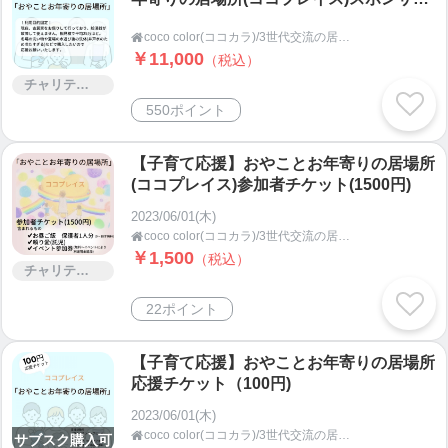
チケット(10000円)
ルールはただ一つ「人が嫌がることはしない」。
coco color(ココカラ)/3世代交流の居場所ココプレイス(茨城県鹿嶋市・潮来市の子ども食堂)/デジタル食堂

￥11,000
（税込）
目標はただ一つ「世代や血縁を超えた、人のつなが
チャリティー
りの中で心理的安心安全な場所を作ること」
550ポイント
【子育て応援】おやことお年寄りの居場所
(ココプレイス)参加者チケット(1500円)
また、ガラッと話が変わりますが
2023/06/01(木)
実家は愛媛県でみかん農家をしています。
coco color(ココカラ)/3世代交流の居場所ココプレイス(茨城県鹿嶋市・潮来市の子ども食堂)/デジタル食堂

￥1,500
（税込）
つわりのときには大変お世話になりました（笑）
チャリティー
とってもおいしいのでそちらも時々、お知らせさせ
22ポイント
ていただきますね。
【子育て応援】おやことお年寄りの居場所
応援チケット（100円)
実家のみかんは都内の有名ケーキ店様や地方飲食店
様にも販売しております。両親二人で栽培から発送
2023/06/01(木)
まですべてを担っております。まずはご相談くださ
coco color(ココカラ)/3世代交流の居場所ココプレイス(茨城県鹿嶋市・潮来市の子ども食堂)/デジタル食堂

サブスク購入可