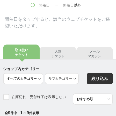
「ありのままの自分」を活かして輝いていたママさ
circle
remove
：開催日
：開催日以外
んたちがたくさんいることに気づいたのです。
驚きとわくわくが止まらなかったです！！こんなに
開催日を
タップ
すると、該当のウェブチケットをご確
も、子育てをしながら楽しんでるママがいるんだ
認いただけます。
と。
それからの私は
取り扱い
人気
メール
・なぜ少子化なのか、
チケット
チケット
マガジン
・なぜ肩身の狭い思いをしているのか、
・なぜ子育て支援がよい循環を生んでいないのか、
ショップ内カテゴリー
・なぜ運営団体の悩みがみんな同じなのかを考えま
絞り込み
した。
在庫切れ・受付終了は表示しない
私ができることは“どんな世代の方とも愉しく過ごす
ことができること”
お話を聞くこと、身体をケアすること、働き方を一
9
1～9
全
件中
件表示