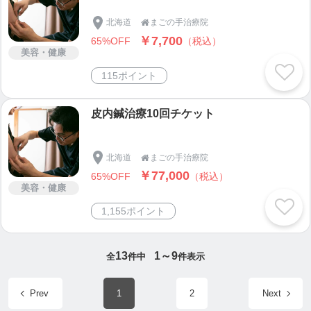
駐車場→3台
北海道
まごの手治療院

￥7,700
65%OFF
（税込）
当店で使う登録1分簡単！
美容・健康
アプリダウンロードはこちら⬇️
115ポイント
https://tsuku2app.page.link/?link=https%3A%2F%2Ft
suku2.jp%2Fmagonote%3FshopId%3D0000194553
皮内鍼治療10回チケット
&apn=jp.co.tsuku2&ibi=jp.co.tsuku2.tsuku2app.prod
&isi=1618721110
北海道
まごの手治療院

￥77,000
65%OFF
（税込）
鍼灸コンパス🧭のサイト
美容・健康
https://www.shinq-compass.jp/salon/detail/33836
1,155ポイント
Yahoo! 口コのページ
https://loco.yahoo.co.jp/place/g--rjmlHiBfcM
/
北鍼協のページ
13
1～9
全
件中
件表示
http://www.hokushinkyo.jp/clinicsearch/archives/4986
遠軽町まちの話題のページ
Prev
1
2
Next
https://engaru.jp/topic/page.php?id=111