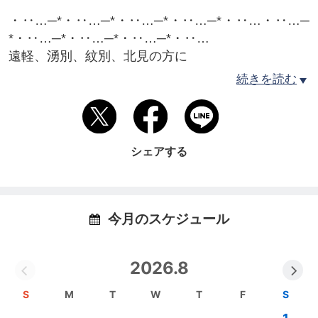
・‥…─*・‥…─*・‥…─*・‥…─*・‥…・‥…─
*・‥…─*・‥…─*・‥…─*・‥…
遠軽、湧別、紋別、北見の方に
生まれる前から死ぬまで病気や怪我にならない身体
続きを読む
作り。
更には外見、心まで前向きにしたい方の為の治療
院。
・‥…─*・‥…─*・‥…─*・‥…─*・‥…・‥…─
シェアする
*・‥…─*・‥…─*・‥…─*・‥…
•1988年１２月２４日 生まれ ３２歳 坂本大明
（さかもと ひろあき）
今月のスケジュール
•-１０歳を叶える ハリウッド式認定 美容鍼灸師
•北海道 遠軽町「まごの手治療院」を１万人の治療
2026.8
実績 開業９年目
•イオン球 講師
S
M
T
W
T
F
S
•ファスティングスペシャリスト