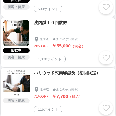
いけない・・・」
美容・健康
500ポイント
今よりもしっかり勉強をして、「来てよかった。」
と言って頂ける様に恩返ししたいと思い
自由診療を開始しして行きました。
皮内鍼１０回数券
ストレスで大食いでまた体重が８０キロに・・・
このままでは死んでしまうと思い高校時代行ってい
北海道
まごの手治療院

たソフトテニスに力を入れダイエット。
￥55,000
28%OFF
（税込）
回数券
開業６年目、流行性感染症が蔓延してキャンセルが
美容・健康
1,000ポイント
続出でピンチ！！ストレスでまた82キロにV字回
復。
ハリウッド式美容鍼灸（初回限定）
ここでファスティングに出会う。ファスティングで
腸内環境の大切さを知りダイエット12キロダイエッ
ト成功しました。
北海道
まごの手治療院

この経験を活かしファスティングスペシャリストへ
￥7,700
71%OFF
（税込）
美容・健康
同時期に美容鍼灸と出会い、痛みだけ改善している
115ポイント
のが僕の役目かなと思っていたのですが、