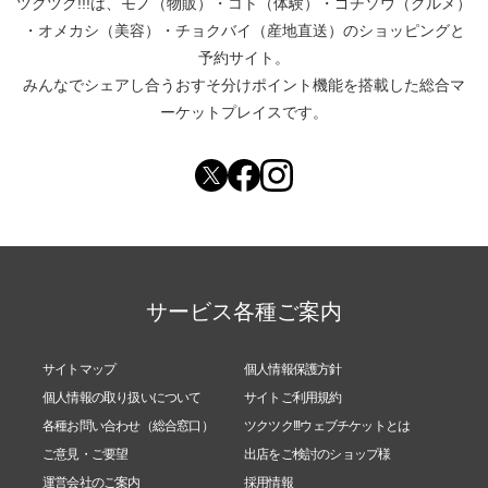
ツクツク!!!は、
モノ（物販）
・
コト（体験）
・
ゴチソウ（グルメ）
・
オメカシ（美容）
・
チョクバイ（産地直送）
のショッピングと
予約サイト。
みんなでシェアし合う
おすそ分けポイント機能
を搭載した総合マ
ーケットプレイスです。
サービス各種ご案内
サイトマップ
個人情報保護方針
個人情報の取り扱いについて
サイトご利用規約
各種お問い合わせ（総合窓口）
ツクツク!!!ウェブチケットとは
ご意見・ご要望
出店をご検討のショップ様
運営会社のご案内
採用情報