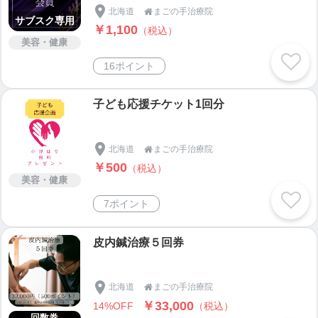
高校3年生の時の進路を決める時に 今までお世話に
北海道
まごの手治療院

サブスク専用
なった人に恩返しをしたいなと思い
￥1,100
（税込）
ふと、「幸せとは健康であってはじめて感じるモノ
美容・健康
だなぁ」と感じ鍼灸師に成りました。 隣町の整骨院
16ポイント
で働いていたのですが 祖母が具合悪く成り、地元
に帰ってきて
子ども応援チケット1回分
3ヶ月かかりつけで治療し元気になり、その喜びがと
ても強く
北海道
まごの手治療院

「まごの手治療院」と叔母が名づけ、９年前に開業
￥500
（税込）
美容・健康
しました。
今では日本一のDr．と密に連携し治療しています。
7ポイント
初めは、日々保険治療を行なっていたのですが低価
皮内鍼治療５回券
格で沢山の方を施術させて頂いていました。
開業３年目、朝から遅くまで行なって、ろくに勉強
北海道
まごの手治療院

もできませんでした。
￥33,000
14%OFF
（税込）
来て頂いた方に喜んで頂くためには「このままでは
回数券