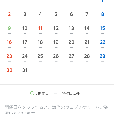
1
•販売登録者
•３つの国家資格所有（はり師、きゅう師・柔道整復
2
3
4
5
6
7
8
師）
•まごの手整体 創始者
9
10
11
12
13
14
15
Mission
remove
remove
remove
remove
remove
remove
remove
まずはご自身を大切にする事の大切さを知って頂き
16
17
18
19
20
21
22
たい。
remove
remove
remove
remove
remove
remove
remove
そして家族や周りの方の助けになりたい方を応援し
23
24
25
26
27
28
29
たい。
remove
remove
remove
remove
remove
remove
remove
身体の不調からご自身と向き合って、知り、利他の
30
31
精神を持った方を増やしたい。
remove
remove
Vision
遠軽の健康寿命を伸ばす。遠軽を幸福度がNo. 1の地
circle
remove
：開催日
：開催日以外
域にする。
笑顔の街遠軽にする。
開催日を
タップ
すると、該当のウェブチケットをご確
認いただけます。