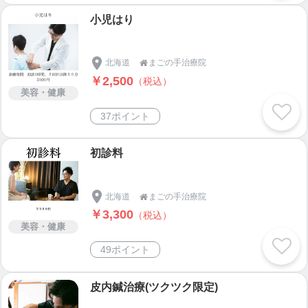
外見まで素敵に出来るしっかり勉強した美容鍼灸は
小児はり
新しいまごの手治療院の幕開けになりました。
さらに2023年１月に整体をしたいと言う方の為に整
北海道
まごの手治療院

骨から今までの経験を活かし、まごの手整体を創
￥2,500
（税込）
美容・健康
設。
37ポイント
「関わる人が喜んでくれるにはどうしたら良い
か？」を体現する治療院。
初診料
是非、当院を存分に楽しんでいって下さいね。
まずは、お電話0158-46-3505
北海道
まごの手治療院

￥3,300
またはLINEにてお悩みある方はご相談ください。
（税込）
美容・健康
Instagram→
https://www.instagram.com/magonote.off
49ポイント
icial
/
LINE→
https://lin.ee/zVEYgHY
皮内鍼治療(ツクツク限定)
住所→北海道遠軽町豊里６４番地９５