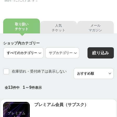
開業のきっかけと想い
僕は三人兄弟で晩御飯は大皿にドン！と載ってい
て、食べ物は早い者勝ち。
取り扱い
人気
メール
取り合いで育った環境で中学１年生で82キロまで太
チケット
チケット
マガジン
り、
気付けば思考も疎くなり、「めんどくさい」と思っ
ショップ内カテゴリー
て動くのもおっくうになり、膝も痛くなりました。
絞り込み
高校2年生の時に恋をし、そこから筋トレや、野菜だ
け食べるダイエットし
在庫切れ・受付終了は表示しない
半年かけて２１キロ落ちました。
恥ずかしく、声かけられずこの恋は終わりました
13
1～9
全
件中
件表示
が、
お陰様で頭も鮮明で身体も健康になり、思わぬ副産
プレミアム会員（サブスク）
物でした。