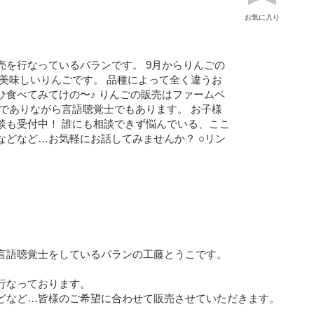
お気に入り
売を行なっているパランです。 9月からりんごの
の美味しいりんごです。 品種によって全く違うお
ひ食べてみてけの〜♪ りんごの販売はファームペ
嫁でありながら言語聴覚士でもあります。 お子様
談も受付中！ 誰にも相談できず悩んでいる、ここ
などなど…お気軽にお話してみませんか？ ○リン
言語聴覚士をしているパランの工藤とうこです。
行なっております。
どなど…皆様のご希望に合わせて販売させていただきます。