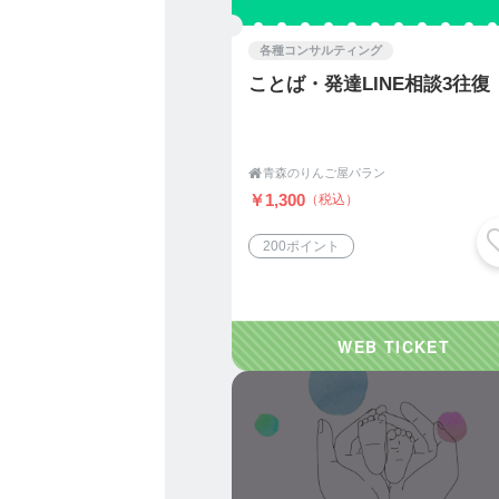
お子様だけではなく、その
各種コンサルティング
も実施可能です。
ことば・発達LINE相談3往復
ご興味のある方はぜひお問

青森のりんご屋パラン
￥1,300
（税込）
200ポイント