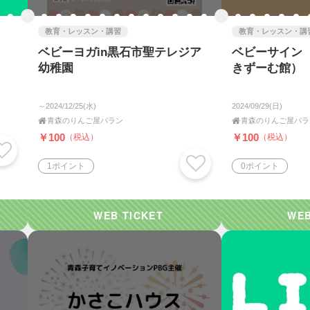
ご家族様のお悩みを解決するお手伝いとしてカラーセラピー
教育・レッスン・講習
教育・レッスン・講
ベビーヨガin黒石市聖テレジア
ベビーサイン（9
幼稚園
きずーむ館）
合せください。
～2024/12/25(水)
2024/09/29(日)

青森のりんご屋パラン

青森のりんご屋パラ
￥100
￥100
（税込）
（税込）
1ポイント
0ポイント