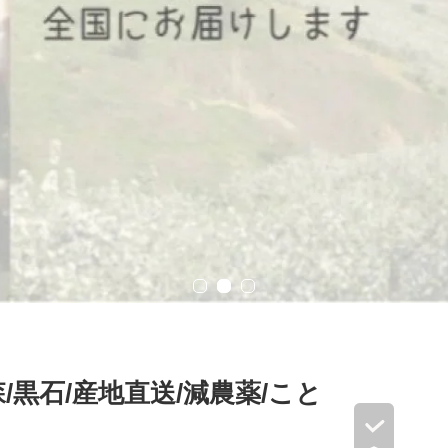
/黒石/産地直送/減農薬/こと