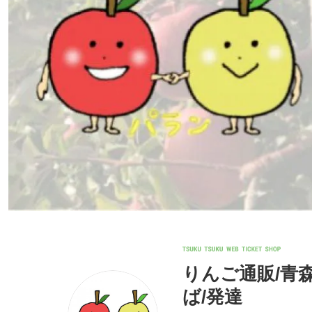
りんご通販/青森
ば/発達