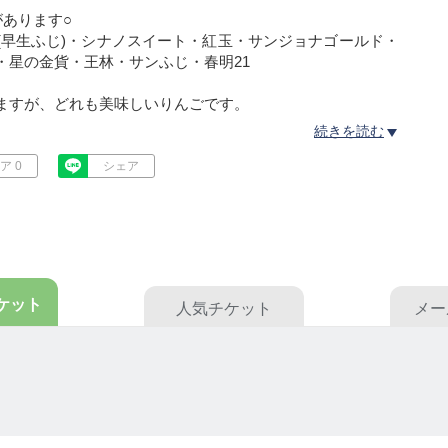
があります○
(早生ふじ)・シナノスイート・紅玉・サンジョナゴールド・
・星の金貨・王林・サンふじ・春明21
ますが、どれも美味しいりんごです。
続きを読む
力化の為の農薬(主に摘果剤、摘葉剤、除草剤)は使用してお
ア 0
シェア
に対する農薬散布は管轄農協の指導通りに行っております。
5〜6個実をつけるりんごを1つにする為の農薬
つける為に葉を落とす農薬
ケット
人気
チケット
メー
薬
で1つにし、りんごが真っ赤に色づくために1枚1枚葉を取
を刈る…
いりんごを作るために、このような農薬を使わず全て手作業