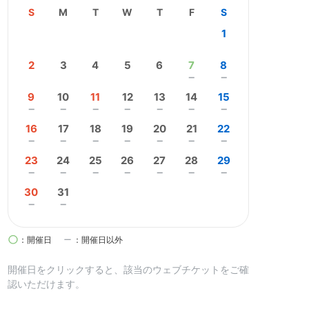
S
M
T
W
T
F
S
1
2
3
4
5
6
7
8
remove
remove
9
10
11
12
13
14
15
remove
remove
remove
remove
remove
remove
remove
16
17
18
19
20
21
22
remove
remove
remove
remove
remove
remove
remove
23
24
25
26
27
28
29
remove
remove
remove
remove
remove
remove
remove
30
31
remove
remove
circle
remove
：開催日
：開催日以外
開催日を
クリック
すると、該当のウェブチケットをご確
認いただけます。