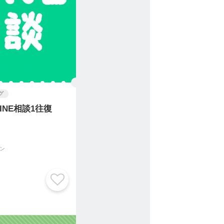
グ
INE相談1往復
ン