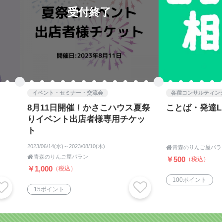
受付終了
イベント・セミナー・交流会
各種コンサルティン
8月11日開催！かさこハウス夏祭
ことば・発達L
りイベント出店者様専用チケッ
ト
2023/06/14(水)～2023/08/10(木)

青森のりんご屋パラ

青森のりんご屋パラン
￥500
（税込）
￥1,000
（税込）
100ポイント
15ポイント