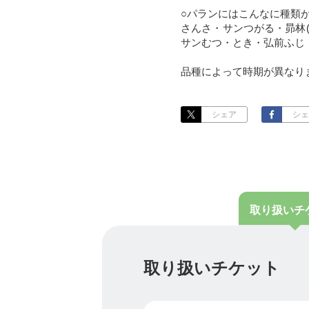
○パランにはこんなに種類
さんさ・サンつがる・昴林
サンむつ・とき・弘前ふじ
品種によって時期が異なり
パランの農園では農作業省
シェア
シェ
りません。
※無農薬ではなく、病害虫
摘果剤…ひとつの花芽から
摘葉剤…りんごに赤い色を
取り扱い
チ
除草剤…雑草を取り除く農
つまり！
取り扱いチケット
たくさんついた実を手作業
り、無限に生えてくる雑草
手間は増えますが、美味し