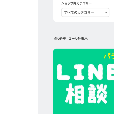
で行っております。
ショップ内カテゴリー
全国の皆様にこの美味しい
メルマガではりんご情報を
6
1～6
全
件中
件表示
ぜひご登録ください♡
【こんなこともやってます
ことばや発達に関しての相
ことばについて気になる、
ど誰かに聞いて欲しいなど
談を受け付けております。
提供していただいた情報を
ます。
ことばや発達に関しての相
マッサージも取り入れ、親
思います。