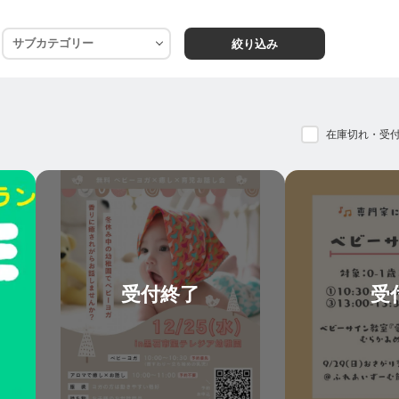
絞り込み
青森のりんごをお届けしたいと思います。
お知らせいたしております！
在庫切れ・受
】
談受け付けます！
保育園でこんなことがあった、家族や友達には言いにくいけ
、どんなことでも気軽に話せるセラピストとして、LINE相
受付終了
受
もとにして、お子様一人ひとりのためにお話させていただき
談はもちろんですが、ことば以外にも、ベビーヨガやベビー
子で触れ合いながらコミュニケーションを行っていきたいと