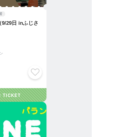
習
/29日 inふじさ
ン