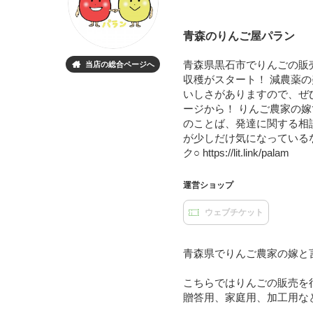
青森のりんご屋パラン
青森県黒石市でりんごの販
当店の総合ページへ

収穫がスタート！ 減農薬
いしさがありますので、ぜ
ージから！ りんご農家の
のことば、発達に関する相
が少しだけ気になっている
ク○ https://lit.link/palam
運営ショップ
ウェブチケット
青森県でりんご農家の嫁と
こちらではりんごの販売を
贈答用、家庭用、加工用な