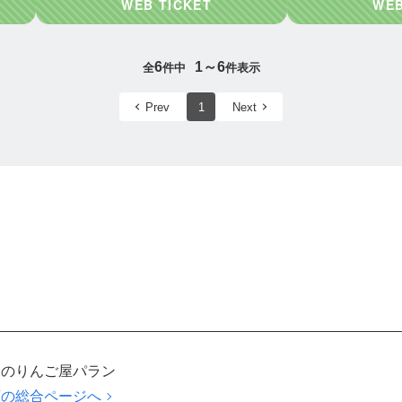
6
1～6
全
件中
件表示
Prev
1
Next
森のりんご屋パラン
店の総合ページへ