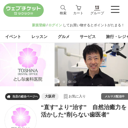
検索
カート
グループ
新規登録
/
ログイン
してお買い物するとポイントがたまる！
イベント
レッスン
グルメ
サービス
旅行・レジ
大阪府
お気に入り

メルマガ配信中
当店の総合ページへ
“直す”より“治す” 自然治癒力を
活かした“削らない歯医者”