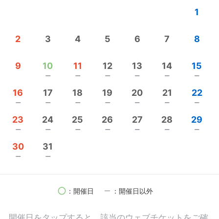
1
2
3
4
5
6
7
8
9
10
11
12
13
14
15
remove
remove
remove
remove
remove
remove
16
17
18
19
20
21
22
remove
remove
remove
remove
remove
remove
remove
23
24
25
26
27
28
29
remove
remove
remove
remove
remove
remove
remove
30
31
remove
remove
circle
remove
：開催日
：開催日以外
開催日を
タップ
すると、該当のウェブチケットをご確