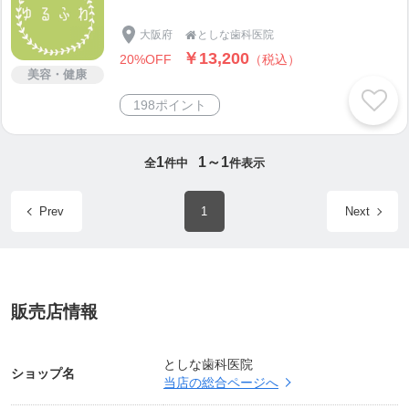
大阪府
としな歯科医院

￥13,200
20%OFF
（税込）
美容・健康
198ポイント
1
1～1
全
件中
件表示
Prev
1
Next
販売店情報
としな歯科医院
ショップ名
当店の総合ページへ