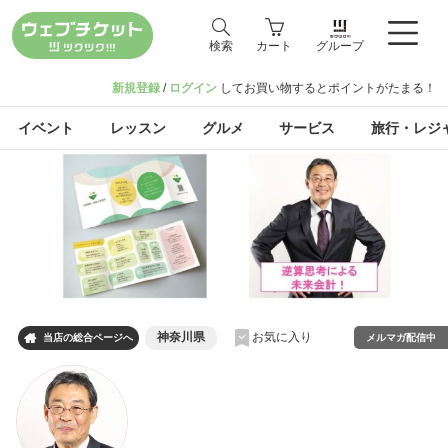
検索
カート
グループ
新規登録
/
ログイン
してお買い物するとポイントがたまる！
イベント
レッスン
グルメ
サービス
旅行・レジ
神奈川県
お気に入り

メルマガ配信中
当店の総合ページへ