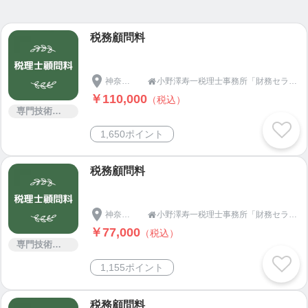
そのうえで中期（5年間）事業計画書の策定の支援、
税務顧問料
計画上必要な資金繰り、合わせて融資関係の資料作
りのお手伝いをさせていただきます。
神奈川県
小野澤寿一税理士事務所「財務セラピスト」です！

計画実施時には、単年度での事業計画を作成しタイ
￥110,000
（税込）
ムリーに予算と実際の数字とを検証しより良い経営
専門技術サービス
ができるようお手伝いいたします。
1,650ポイント
上記事業計画の達成を第一の目標とする中で、わか
税務顧問料
りやすい会計・あんしん経営をサポートしていきた
いと考えています。
神奈川県
小野澤寿一税理士事務所「財務セラピスト」です！

「想いの実現」と「お金」について一緒に考える！
￥77,000
（税込）
専門技術サービス
ホスピタリティーキャッシュフローコーチ（経営数
字をもとに意思決定の判断基準や根拠を裏付けし実
1,155ポイント
践の後押しをします）
税務顧問料