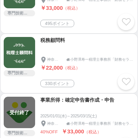
交通機関
￥33,000
（税込）
横浜市営地下鉄 蒔田駅下車
専門技術サービス
蒔田駅3番出口右方向FamilyMartの先中華料理店酔園
495ポイント
手前
蒔田駅より徒歩６分以内
税務顧問料
神奈川県
小野澤寿一税理士事務所「財務セラピスト」です！

￥22,000
（税込）
専門技術サービス
330ポイント
事業所得：確定申告書作成・申告
受付終了
2025/01/01(水)～2025/03/15(土)
神奈川県
小野澤寿一税理士事務所「財務セラピスト」です！

￥33,000
40%OFF
（税込）
専門技術サービス