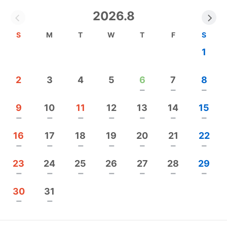
2026.8
商標登録
財務セラピスト令和3年5月31日登録
S
M
T
W
T
F
S
1
経営理念
＝Catch the dream＝ 共に元気で在り続けるため
2
3
4
5
6
7
8
に！
remove
remove
remove
MISSION：対話を通じて可能性を分かち合い、踏み
9
10
11
12
13
14
15
出す勇気と得たい結果を見える化し、次の一歩を共
remove
remove
remove
remove
remove
remove
remove
に作り続ける
16
17
18
19
20
21
22
VALUE：【本質を追究する】
remove
remove
remove
remove
remove
remove
remove
【逆算思考】
23
24
25
26
27
28
29
【共に成長！】
remove
remove
remove
remove
remove
remove
remove
【とにかくやる】
30
31
【あきらめない】
remove
remove
【こだわる】
【調和する】