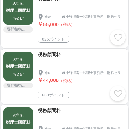
元気でわくわくコーチング（社長と社員の立場の違
いからくる危機感のズレを縮めるなど、人事管理に
神奈川県
小野澤寿一税理士事務所「財務セラピスト」です！

関するお困りごとを解消します）
￥55,000
（税込）
専門技術サービス
事務所概要
825ポイント
名称
小野澤寿一（オノザワジュイチ）税理士事務所
税理士
税務顧問料
小野澤 寿一
所在地
神奈川県
小野澤寿一税理士事務所「財務セラピスト」です！

〒232-0057横浜市南区若宮町一丁目3番地タートル
￥44,000
（税込）
ハウス202号室
専門技術サービス
Tel/Fax
660ポイント
T045-315-6921 F045-315-6922
Mobile
税務顧問料
070-5458-0195
Email
jgenki@d5.dion.ne.jp
神奈川県
小野澤寿一税理士事務所「財務セラピスト」です！
