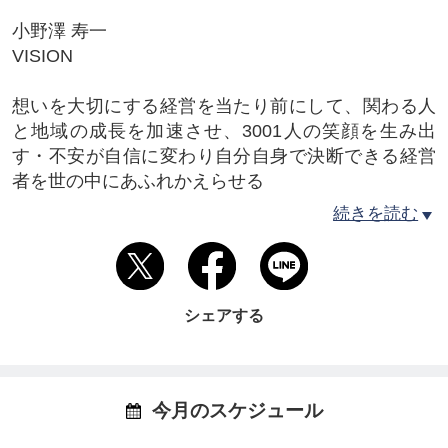
小野澤 寿一
VISION
想いを大切にする経営を当たり前にして、関わる人
と地域の成長を加速させ、3001人の笑顔を生み出
す・不安が自信に変わり自分自身で決断できる経営
者を世の中にあふれかえらせる
略歴
続きを読む
1963年 神奈川県横浜市生まれ
法政大学法学部法律学科卒業後、
公認会計士・税理士小野澤吉治事務所27年間勤務
2015年 税理士登録
シェアする
団体等
税理士（東京地方税理士会）
キャッシュフローコーチ（協会№290）
今月のスケジュール
チームビルディングコンサルティンクﾞ