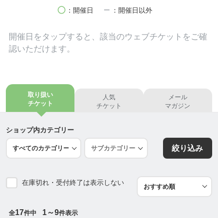
【一体感！】
circle
remove
：開催日
：開催日以外
【ご縁を大切にする】
【安心安全ポジティブな場】
開催日を
タップ
すると、該当のウェブチケットをご確
認いただけます。
税金計算のためだけの会計ではなく、経営者・事業
主のみなさまの役に立つ会計を目指し会社にお金を
残すためにどうしたらよいかを考え、皆様がいつで
も笑顔でいられるようなお手伝いがしたいです。
取り扱い
人気
メール
「私が関わることで、資金繰りで駆け回っていた会
チケット
チケット
マガジン
社が、利益が出る会社・お金が残る会社に変わって
いきます。どうしてお金が残るか？それは儲けの仕
ショップ内カテゴリー
組みを作ることにあります。どうでしょう、私と一
絞り込み
緒に儲けの仕組みを作ってみませんか？」
仕事の流れ
在庫切れ・受付終了は表示しない
私どもは、まず経営者・事業主のみなさまの目指す
方向性を確認するためみなさまの経営理念を共有さ
せていただきます。
17
1～9
全
件中
件表示