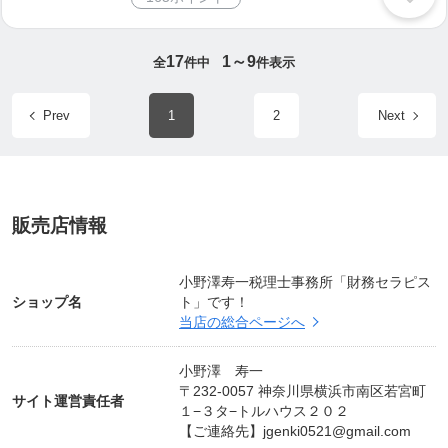
17
1～9
全
件中
件表示
Prev
1
2
Next
販売店情報
小野澤寿一税理士事務所「財務セラピス
ショップ名
ト」です！
当店の総合ページへ
小野澤 寿一
〒232-0057 神奈川県横浜市南区若宮町
サイト運営責任者
１−３タ−トルハウス２０２
【ご連絡先】
jgenki0521@gmail.com