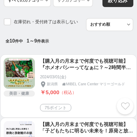
絞り込み
在庫切れ・受付終了は表示しない
10
1～9
全
件中
件表示
【購入月の月末まで何度でも視聴可能】
『ホメオパシーってなぁに？～2時間半で
わかる入門講座～』井上まゆみ自然調和医
2024/03/01(金)
療学講座
新潟県
MIBEL Care Center マリーゴールド

￥5,000
（税込）
美容・健康
75ポイント
【購入月の月末まで何度でも視聴可能】
「子どもたちに明るい未来を！原発と放射