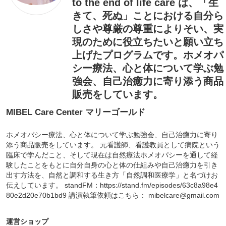
to the end of life care は、「生
きて、死ぬ」ことにおける自分ら
しさや尊厳の尊重によりそい、実
現のために役立ちたいと願い立ち
上げたプログラムです。ホメオパ
シー療法、心と体について学ぶ勉
強会、自己治癒力に寄り添う商品
販売をしています。
MIBEL Care Center マリーゴールド
ホメオパシー療法、心と体について学ぶ勉強会、自己治癒力に寄り
添う商品販売をしています。 元看護師、看護教員として病院という
臨床で学んだこと、そして現在は自然療法ホメオパシーを通して経
験したことをもとに自分自身の心と体の仕組みや自己治癒力を引き
出す方法を、自然と調和する生き方「自然調和医療学」と名づけお
伝えしています。 standFM：https://stand.fm/episodes/63c8a98e4
80e2d20e70b1bd9 講演執筆依頼はこちら： mibelcare@gmail.com
運営ショップ