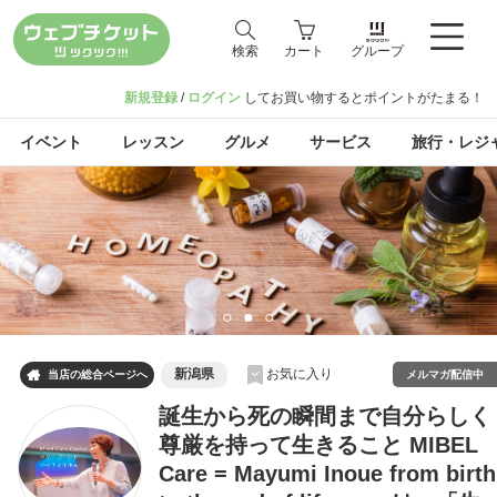
検索
カート
グループ
新規登録
/
ログイン
してお買い物するとポイントがたまる！
イベント
レッスン
グルメ
サービス
旅行・レジ
新潟県
お気に入り

メルマガ配信中
当店の総合ページへ
誕生から死の瞬間まで自分らしく
尊厳を持って生きること MIBEL
Care = Mayumi Inoue from birth