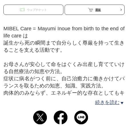
ウェブチケット
通販
MIBEL Care = Mayumi Inoue from birth to the end of
life care は
誕生から死の瞬間まで自分らしく尊厳を持って生き
ることを支える活動です。
お母さんが安心して命をはぐくみ出産し育てていけ
る自然療法の知恵や方法。
症状に病名がつく前に、自己治癒力に働きかけてバ
ランスを取るための知恵、知識、実践方法。
肉体的のみならず、エネルギー的な存在としてもキ
ラキラと輝く人生のための楽しい体験。
続きを読む
死の時に本人の意思ができる限り尊重され、愛のバ
トンが受け渡される場となるための死生観の学び。
新潟県阿賀野市にある拠点マリーゴールドを中心