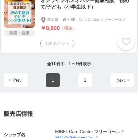
オンラインホメオパシー健康相談 初め
て/子ども（小学生以下）
新潟県
MIBEL Care Center マリーゴールド

￥8,800
（税込）
美容・健康
132ポイント
10
1～9
全
件中
件表示
Prev
1
2
Next
販売店情報
MIBEL Care Center マリーゴールド
ショップ名
当店の総合ページへ