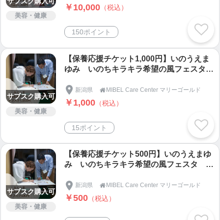
サブスク購入可
チケット
￥10,000
（税込）
美容・健康
150ポイント
【保養応援チケット1,000円】いのうえま
ゆみ いのちキラキラ希望の風フェスタ
東日本大震災による福島第一原発事故で被
災された方の保養サポートチケット
新潟県
MIBEL Care Center マリーゴールド

サブスク購入可
￥1,000
（税込）
美容・健康
15ポイント
【保養応援チケット500円】いのうえまゆ
み いのちキラキラ希望の風フェスタ 東
日本大震災 福島第一原発事故 被災され
た方の保養サポートチケット
新潟県
MIBEL Care Center マリーゴールド

サブスク購入可
￥500
（税込）
美容・健康