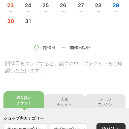
他、一般社団法人日本看取り士会認定看取り士、一
23
24
25
26
27
28
29
般社団法人日本グリーフ専門士協会認定グリーフ専
remove
remove
remove
remove
remove
remove
remove
門士、二人の娘の母。
30
31
remove
remove
講演執筆依頼はこちらまで
mibelcare@gmail.com
▶Facebook
https://www.facebook.com/profile.ph
circle
remove
：開催日
：開催日以外
p?id=100002345049892
▶instagram
https://www.instagram.com/marigold35
開催日を
タップ
すると、該当のウェブチケットをご確
8
認いただけます。
▶standFM
https://stand.fm/episodes/63c8a98e48
0e2d20e70b1bd9
取り扱い
人気
メール
チケット
チケット
マガジン
ショップ内カテゴリー