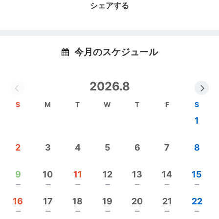
に、これからも全国各地に赴きお伝えし続けていき
シェアする
ます。そして、人生に深く寄り添い自己治癒力を引
き出すホメオパシー療法を通して、一人ひとりのク
オリティオブライフに貢献してゆきたいと思ってい
ます。
今月のスケジュール
いのうえまゆみプロフィール
2026.8
MIBELCare Center マリーゴールド代表
看護師、看護教員、ベビーマッサージ教室の立ち上
S
M
T
W
T
F
S
げを経て、ドイツ発祥の自然医学ホメオパシーを学
1
び、日本ホメオパシー医学協会認定ホメオパス及び
ACH Post Graduate 認定ホメオパスとなる。
2
3
4
5
6
7
8
現在はホメオパシー療法を中心に生きること、死ぬ
ことに向き合う死生観セミナーなどを各地で行って
いる。
9
10
11
12
13
14
15
また、福島原発事故後の保養活動（いのちキラキラ
remove
remove
remove
remove
remove
remove
remove
希望の風フェスタ）を立ち上げ、現在も仲間たちと
16
17
18
19
20
21
22
活動を続けている。
remove
remove
remove
remove
remove
remove
remove