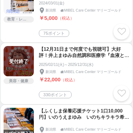
能のお話」井上まゆみ自然調和医療学講座
2024/03/01(金)
新潟県
MIBEL Care Center マリーゴールド

￥5,000
（税込）
教育・レッスン・講習
75ポイント
【12月31日まで何度でも視聴可】大好
評！井上まゆみ自然調和医療学『血液とミ
受付終了
ネラルと有害金属』受け放題！
2025/02/11(火)～2025/12/31(水)
新潟県
MIBEL Care Center マリーゴールド

￥22,000
（税込）
美容・健康
330ポイント
【ふくしま保養応援チケット1口10,000
円】いのうえまゆみ いのちキラキラ希望
の風フェスタ 東日本大震災による福島第
一原発事故で被災された方の保養サポート
新潟県
MIBEL Care Center マリーゴールド
