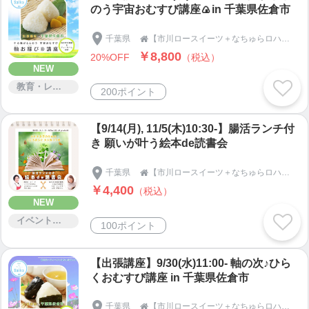
のう宇宙おむすび講座🍙in 千葉県佐倉市
ょう。
千葉県
【市川ロースイーツ＋なちゅらロハス】宇宙おむすび・季節の手しごと・発酵・腸活ロースイーツメソッド®｜千葉県市川市｜natur-aloha-s

￥8,800
20%OFF
（税込）
【なちゅらロハス主宰者・竹内 奈央について】
NEW
教育・レッスン・講習
200ポイント
竹内 奈央（たけうち なお）
１９７４年２月 千葉県市川市生まれ、同市育ち
【9/14(月), 11/5(木)10:30-】腸活ランチ付
寅年・みずがめ座・B型
き 願いが叶う絵本de読書会
ヴァイオリン教師だった母の影響で、幼少期よりバ
千葉県
【市川ロースイーツ＋なちゅらロハス】宇宙おむすび・季節の手しごと・発酵・腸活ロースイーツメソッド®｜千葉県市川市｜natur-aloha-s

イオリンやピアノに触れ、小学校４年生の時にブラ
￥4,400
（税込）
NEW
スバンド部に入部。
フレンチホルンと出会い、大学２年生まで続けてい
イベント・セミナー・交流会
100ポイント
ました（当時の肺活量は４，０００ｍlありまし
た）。
【出張講座】9/30(水)11:00- 軸の次♪ひら
くおむすび講座 in 千葉県佐倉市
現在は食に関わる仕事をしていますが、私の専門は
調理でも栄養学でもなく「英語」でした。
千葉県
【市川ロースイーツ＋なちゅらロハス】宇宙おむすび・季節の手しごと・発酵・腸活ロースイーツメソッド®｜千葉県市川市｜natur-aloha-s
