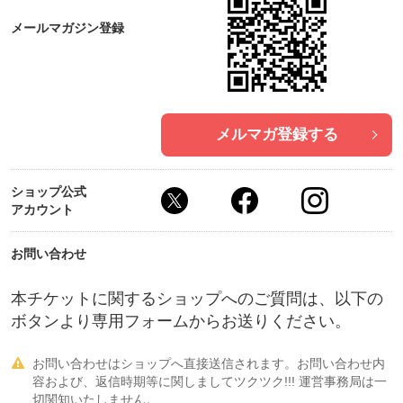
しまい、２００６年退職。
「心身ともに健康であるためには、オンオフの切り
メールマガジン登録
替えと食事が大事」ーと気付かせてくれた出来事で
した。
しばらく静養したのち、「コーヒーが好きだからや
メルマガ登録する
ってみたい！」と選んだのは、某シアトル系コーヒ
ーチェーンの店員さん。
ショップ公式
２年半ほど在籍した中で、コーヒーや紅茶、フード
アカウント
ペアリングについての知識を高め、「カフェ開業」
に興味を持つように。
お問い合わせ
一度に大量の食材を扱う方法を知るため、２０１０
本チケットに関するショップへのご質問は、以下の
年、今度はレストランバーの厨房の仕事へ。
ボタンより専用フォームからお送りください。
２０１１年年明け、長男妊娠が判明。
お問い合わせはショップへ直接送信されます。お問い合わせ内
「お腹が焼けてしまいそうで怖いから、もうそろそ

容および、返信時期等に関しましてツクツク!!! 運営事務局は一
ろ辞めてくれないか？」とお店の社員さんから促さ
切関知いたしません。