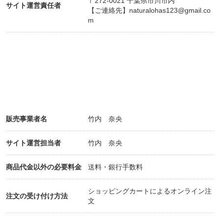
〒272-0021 千葉県市川市内
が出来るよう、就職活動の代わりにTOEFLの勉強に
サイト運営責任者
【ご連絡先】
naturalohas123@gmail.co
没頭しました。
m
ESLからではない、正規留学のためのスコアをクリ
アして、１９９６年３月に大学を卒業、同年８月に
カナダ・バンクーバーへ飛び、現地の短大へ入学し
ました。
当初、現地の短大に入ったのは文化人類学を大学院
で学ぶために必要な、社会科学分野の教科の単位を
取得するためでしたが、留学して１年ほど経過した
販売事業者名
竹内 奈央
ある日、ふと気づいてしまったのです。
文化人類学の分野で大学院を卒業したとして、大学
サイト運営担当者
竹内 奈央
で教えたり、博物館の研究員になることに私が向い
ていないことを…
商品代金以外の必要料金
送料・銀行手数料
そこで、日本帰国後のことを見据えて専攻を経営に
ショッピングカートによるオンライン注
注文の受け付け方法
変更し、１９９９年１２月、必要な単位をすべて取
文
得して短大の課程を修了しました。