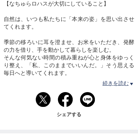
【なちゅらロハスが大切にしていること】
自然は、いつも私たちに「本来の姿」を思い出させ
てくれます。
季節の移ろいに耳を澄ませ、お米をいただき、発酵
の力を借り、手を動かして暮らしを楽しむ。
そんな何気ない時間の積み重ねが心と身体をゆっく
り整え、「私、このままでいいんだ。」そう思える
毎日へと導いてくれます。
続きを読む
なちゅらロハスでお伝えしているのは
宇宙おむすび、発酵、腸活ロースイーツメソッド
®、そして季節の手しごと。
シェアする
どれも目的は同じです。
食をきっかけに、自然に還る。自分に還る。