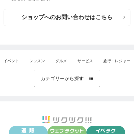
れ、妊娠８ヶ月になった７月に調理の仕事を卒業
し、９月に長男が誕生しました。
ショップへのお問い合わせはこちら
出産後、「将来的に息子に英語を教えるなら、他の
子どもにも教えてあげたい！」と思い、育児で在宅
期間中に通信教育で小学校英語指導者資格（準資
格）を取得。
イベント
レッスン
グルメ
サービス
旅行・レジャー
本資格の取得には実地での指導経験が必要だったた
め、息子が１歳半になった２０１３年４月、子供英
会話講師(兼教室運営責任者)として、某英語教室に
カテゴリーから探す

て新しい仕事がスタートしました。
子どもたちの英語の上達に携われる、楽しく、やり
がいがある仕事でしたが、ずっとしゃべり続けなく
てはいけない状況に喉が耐えられず、２か月に１度
は声が出なくなってしまう…