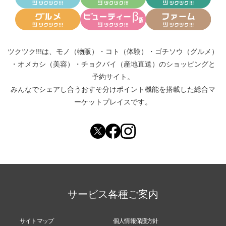
更に、保育園に預けていた息子が、年齢を上がるに
つれて毎回お迎えが遅いことで寂しさを感じてしま
うようになり、２０１６年３月やむなく退社。
ツクツク!!!は、
モノ（物販）
・
コト（体験）
・
ゴチソウ（グルメ）
夕方の早い時間帯に息子のお迎えに行けるよう、そ
・
オメカシ（美容）
・
チョクバイ（産地直送）
のショッピングと
の当時住んでいた行徳で、貿易事務のパートを始め
予約サイト。
ました。
みんなでシェアし合う
おすそ分けポイント機能
を搭載した総合マ
ーケットプレイスです。
２０１８年、事務のパートのかたわら、友人に簡単
な家庭料理を教えて！とお願いされることが増えて
きて、自宅で教えることを始めたのと同じ頃、ロー
スイーツに出会いました。
ありがたいことに「昔 太っていたなんて信じられな
い！」と言って頂けることが多いのですが、
サービス各種ご案内
元ぽっちゃり体型で食べるのが大好きな私は、常に
股ズレに悩み、メガネの食い込む子供でした(当時の
写真はお見せできません…封印！)。
サイトマップ
個人情報保護方針