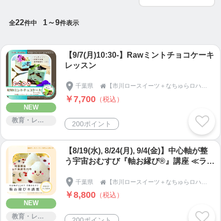
◎ロハス：
22
1～9
全
件中
件表示
健康的で持続可能なライフスタイルを共に楽しみま
しょう
【9/7(月)10:30-】Rawミントチョコケーキ
レッスン
◎Natur-aloha-s：
アロハの精神を常に忘れずに（思いやり・調和・寛
千葉県
【市川ロースイーツ＋なちゅらロハス】宇宙おむすび・季節の手しごと・発酵・腸活ロースイーツメソッド®｜千葉県市川市｜natur-aloha-s

大さ・謙虚さ・忍耐強さ）
￥7,700
（税込）
NEW
教育・レッスン・講習
200ポイント
「なちゅらロハス」と、あえてひらがなとカタカナ
で表記しているのは、日本の自然や伝統、文化を尊
【8/19(水), 8/24(月), 9/4(金)】中心軸が整
重しつつ、世界と調和し、多様性を受容しながら活
う宇宙おむすび『軸お縁び®』講座 ≪ラン
動を行っていきたい、という願いからです。
チ付き≫
千葉県
【市川ロースイーツ＋なちゅらロハス】宇宙おむすび・季節の手しごと・発酵・腸活ロースイーツメソッド®｜千葉県市川市｜natur-aloha-s

『市川』は活動の拠点、私が生まれ育った千葉県市
￥8,800
（税込）
NEW
川市です。
教育・レッスン・講習
愛着のあるこの市川を少しでも盛り上げていきた
200ポイント