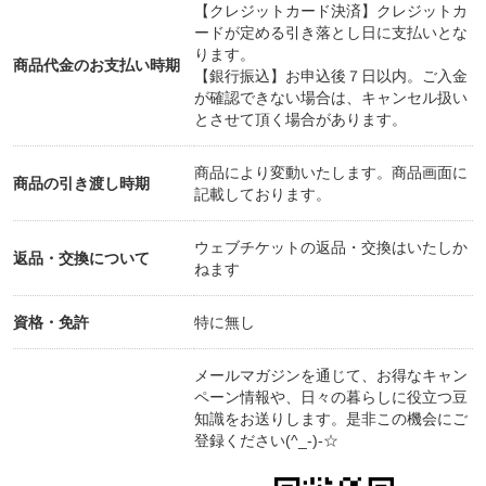
【クレジットカード決済】クレジットカ
カナダ出国後、のちに結婚することになる彼と一緒
ードが定める引き落とし日に支払いとな
ります。
にアムトラックでアメリカ一周し、日本に帰国した
商品代金のお支払い時期
【銀行振込】お申込後７日以内。ご入金
のは２０００年２月。２６歳の春でした。
が確認できない場合は、キャンセル扱い
とさせて頂く場合があります。
帰国後、まずは英語を使う仕事で様々な職種を経験
したくて、派遣会社に登録。
商品により変動いたします。商品画面に
商品の引き渡し時期
視聴率調査会社の海外事業部やウィルス対策ソフト
記載しております。
の外資系企業の総務部、医療系調査会社のリサーチ
ウェブチケットの返品・交換はいたしか
ャー等を経験したのち、２００１年１２月、国内音
返品・交換について
ねます
響機器メーカーの特機(とっき)部へ転職し、海外営
業アシスタントとして寿司マシーンや工業機械を海
資格・免許
特に無し
外へ輸出する仕事に就きました。
メールマガジンを通じて、お得なキャン
２００３年２月、カナダで出会った主人(日本人)と
ペーン情報や、日々の暮らしに役立つ豆
結婚。
知識をお送りします。是非この機会にご
登録ください(^_-)-☆
仕事は楽しかったのですが、激務から体調を崩して