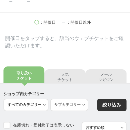
remove
remove
び、自分で感じ、自分らしい暮らしを育てていける
人を増やしたいと思っています。
circle
remove
：開催日
：開催日以外
あなたとご家族が、健やかに、自分らしく、そして
笑顔で暮らしていけるように。
開催日を
タップ
すると、該当のウェブチケットをご確
そんな毎日に寄り添える存在でありたいと思ってい
認いただけます。
ます。
【屋号（教室名）に込めた想い】
取り扱い
人気
メール
チケット
チケット
マガジン
◎なちゅら (natural)：
自然が持つ、偉大で優しいちからを借りて、あなた
ショップ内カテゴリー
があなたらしく、飾らずナチュラルに
絞り込み
◎ちゅら：
美しく、可愛らしくあり続けられるよう（美ら＝沖
在庫切れ・受付終了は表示しない
縄の方言）