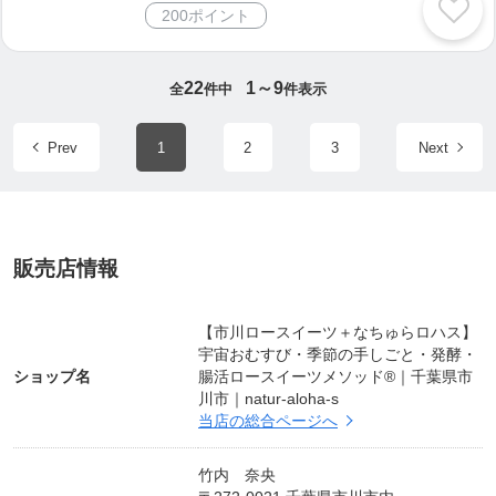
その後の人格形成の大きなきっかけとなりました。
200ポイント
英語に直接触れる体験のはじまりは高校１年の春で
した。
22
1～9
全
件中
件表示
高校主催のイギリス短期留学に参加し、フォークス
トンという小さな町で２週間、ホームステイをしな
Prev
1
2
3
Next
がら、語学学校に通いました。
今まで見たことのなかった世界に感激し、１９９２
年４月、大学は県内の外国語学部英語学科へ。
販売店情報
１９９３年２月から半年間、在学中に大学の交換留
学プログラムでシアトルから車で２時間程離れたワ
【市川ロースイーツ＋なちゅらロハス】
宇宙おむすび・季節の手しごと・発酵・
シントン州レイシーに留学。
ショップ名
腸活ロースイーツメソッド®｜千葉県市
川市｜natur-aloha-s
帰国後、「もっと英語が話せるようになりたい」
当店の総合ページへ
「（ゼミのテーマだった）文化人類学をカナダの大
学院で学びたい！」と、大学卒業後に年単位で留学
竹内 奈央