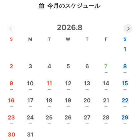
そして、自分自身が満たされることでその幸せが家
今月のスケジュール
族へ、周りの人へ、未来へと巡っていくことを願っ
ています。
2026.8
健康になるために完璧な食生活を目指す必要はあり
S
M
T
W
T
F
S
ません。
1
毎日の暮らしに、ほんの少し。
2
3
4
5
6
7
8
おむすびを丁寧に結ぶこと。旬の食材を味わうこ
remove
remove
と。発酵の力を借りること。身体が喜ぶロースイー
ツを楽しむこと。
9
10
11
12
13
14
15
remove
remove
remove
remove
remove
remove
remove
そんな小さな積み重ねが暮らしを豊かにし、心に余
16
17
18
19
20
21
22
白をつくり、あなた本来の笑顔を取り戻してくれる
remove
remove
remove
remove
remove
remove
remove
と信じています。
23
24
25
26
27
28
29
remove
remove
remove
remove
remove
remove
remove
私は「これが正しい」という答えを押し付ける教室
30
31
ではなく、情報に振り回されることなく、自分で選