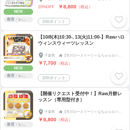
￥8,800
20%OFF
（税込）
NEW
中学の時、授業で初めて触れた英語に興味を持ち、
教育・レッスン・講習
高校は普通科でも英語教育に強い学校に焦点を定
200ポイント
め、
１９８９年４月、猛勉強の末、県下一の進学校へ入
【10/8(木)10:30-, 13(火)11:00-】Rawハロ
学。
ウィンスウィーツレッスン
千葉県
【市川ロースイーツ＋なちゅらロハス】宇宙おむすび・季節の手しごと・発酵・腸活ロースイーツメソッド®｜千葉県市川市｜natur-aloha-s

入学した高校は、当時では珍しく校則のない学校
￥7,700
（税込）
で、制服さえ着ていればピアスもパーマもOKでし
NEW
た。
教育・レッスン・講習
200ポイント
勉強は出来て当たり前、運動や芸術面の才能に秀で
ている生徒や、同い年なのに自分なりの考えを持
【開催リクエスト受付中！】Raw月餅レ
ち、個性を確立している子ばかり。ただひたすら受
ッスン（専用型付き）
験勉強を頑張って入学した、ぱっとしない女の子だ
った私には、ある種のカルチャーショックでした。
千葉県
【市川ロースイーツ＋なちゅらロハス】宇宙おむすび・季節の手しごと・発酵・腸活ロースイーツメソッド®｜千葉県市川市｜natur-aloha-s

￥8,800
（税込）
「人は沢山の可能性を秘めている」ことに氣付き、
教育・レッスン・講習