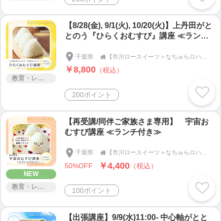
い！という想いで、地名を一番はじめに付けていま
す。
【8/28(金), 9/1(火), 10/20(火)】上丹田がと
とのう『ひらくおむすび』講座 ≪ランチ
ロースイーツ＋の『＋(プラス)』は、「ロースイー
付き≫
千葉県
【市川ロースイーツ＋なちゅらロハス】宇宙おむすび・季節の手しごと・発酵・腸活ロースイーツメソッド®｜千葉県市川市｜natur-aloha-s

ツ以外も一緒に楽しめます♪」という意味のほか、生
￥8,800
（税込）
活習慣をガラッとすべて変えるのではなく、普段の
教育・レッスン・講習
生活にちょこっとだけプラス要素を加えることで、
200ポイント
あなたと、あなたのご家族が心身共に健康でハッピ
ーになれたら嬉しい、という想いが込められていま
す。
【再受講/同伴ご家族さま専用】 宇宙お
むすび講座 ≪ランチ付き≫
自然に還る。自分に還る。
千葉県
【市川ロースイーツ＋なちゅらロハス】宇宙おむすび・季節の手しごと・発酵・腸活ロースイーツメソッド®｜千葉県市川市｜natur-aloha-s

￥4,400
50%OFF
（税込）
なちゅらロハスは、宇宙おむすび、発酵、腸活ロー
NEW
スイーツ、季節の手しごとを通して、あなたらしい
教育・レッスン・講習
100ポイント
暮らしを育むお手伝いをしています。心と身体が整
うと、あなたの幸せは家族へ、そして大切な人へと
【出張講座】9/9(水)11:00- 中心軸がとと
巡っていきます。そんな暮らしを一緒に楽しみまし