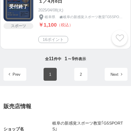
１／4月8日
受付終了
2025/04/08(火)
岐阜県
岐阜の新感覚スポーツ教室｢G5SPORTS｣

￥1,100
（税込）
スポーツ
16ポイント
11
1～9
全
件中
件表示
Prev
1
2
Next
販売店情報
岐阜の新感覚スポーツ教室｢G5SPORT
ショップ名
S｣