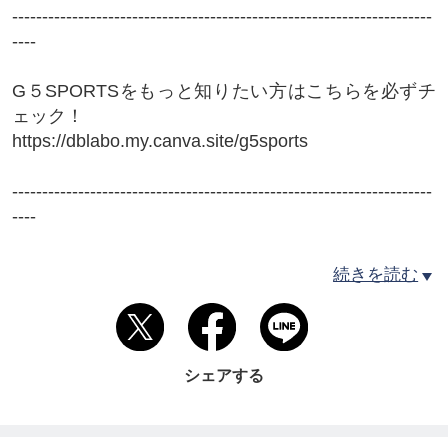
----------------------------------------------------------------------
----
G５SPORTSをもっと知りたい方はこちらを必ずチ
ェック！
https://dblabo.my.canva.site/g5sports
----------------------------------------------------------------------
----
【ショップ情報】
続きを読む
G5SPORTS（ジーファイブスポーツ）
住所：501-6006 羽島郡岐南町伏屋2丁目17-1
TEL：09070476659
シェアする
商品、チケットに関するお問い合わせはショップの
お問い合わせ、
または店舗に直接お問い合わせ下さい。