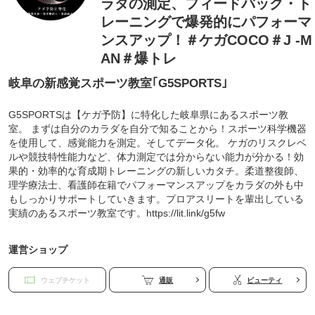
ラダの測定、フィードバック・ト
レーニングで爆発的にパフォーマ
ンスアップ！＃ケガCOCO＃J -M
AN＃爆トレ
岐阜の新感覚スポーツ教室｢G5SPORTS｣
G5SPORTSは【ケガ予防】に特化した岐阜県にあるスポーツ教
室。 まずは自分のカラダを自分で知ることから！スポーツ科学機器
を使用して、感覚能力を測定。そしてデータ化。 ケガのリスクレベ
ルや競技特性能力など、体力測定では分からない能力が分かる！効
果的・効率的な育成期トレーニングの新しいカタチ。柔道整復師、
理学療法士、看護師在籍でパフォーマンスアップをカラダの外も中
もしっかりサポートしていきます。プロアスリートを輩出している
実績のあるスポーツ教室です。https://lit.link/g5fw
運営ショップ
ウェブチケット
通販
ビューティ