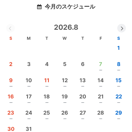
TEL/090-7047-6659 担当/田邉(タナベ）
今月のスケジュール
Mail：
g5sports.forestwin@gmail.com
◆公式HP
https://g5-sports.com
2026.8
◆Instagram
https://www.instagram.com/g5sports.fw
S
M
T
W
T
F
S
1
2
3
4
5
6
7
8
remove
remove
9
10
11
12
13
14
15
remove
remove
remove
remove
remove
remove
remove
16
17
18
19
20
21
22
remove
remove
remove
remove
remove
remove
remove
23
24
25
26
27
28
29
remove
remove
remove
remove
remove
remove
remove
30
31