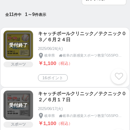
11
1～9
全
件中
件表示
キャッチボールクリニック／テクニック０
３／６月２４日
受付終了
2025/06/24(火)
岐阜県
岐阜の新感覚スポーツ教室｢G5SPORTS｣

￥1,100
（税込）
スポーツ
16ポイント
キャッチボールクリニック／テクニック０
２／６月１７日
受付終了
2025/06/17(火)
岐阜県
岐阜の新感覚スポーツ教室｢G5SPORTS｣

￥1,100
（税込）
スポーツ