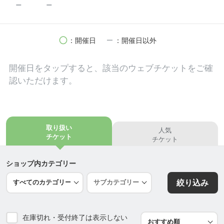
remove
remove
circle
remove
：開催日
：開催日以外
開催日を
タップ
すると、該当のウェブチケットをご確
認いただけます。
取り扱い
人気
チケット
チケット
ショップ内カテゴリー
絞り込み
在庫切れ・受付終了は表示しない