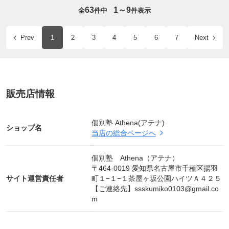
63
1～9
全
件中
件表示
Prev
1
2
3
4
5
6
7
Next
販売店情報
個別塾 Athena(アテナ)
ショップ名
当店の総合ページへ
個別塾 Athena（アテナ）
〒464-0019 愛知県名古屋市千種区揚羽
サイト運営責任者
町１−１−１茶屋ヶ坂公園ハイツＡ４２５
【ご連絡先】
ssskumiko0103@gmail.co
m