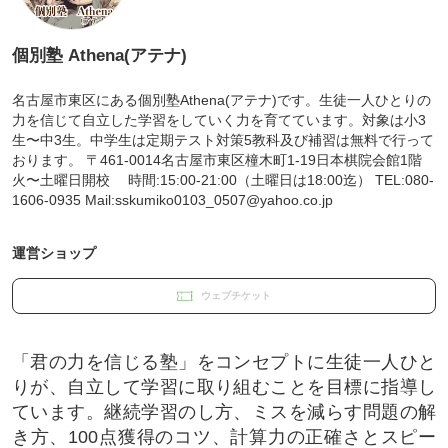
個別塾 Athena(アテナ)
名古屋市東区にある個別塾Athena(アテナ)です。生徒一人ひとりの
力を信じて自立した学習をしていく力を育てています。対象は小3
生〜中3生。中学生は定期テスト対策5教科及び補習は無料で行って
おります。 〒461-0014名古屋市東区橦木町1-19日本棋院会館1階
火〜土曜日開校 時間:15:00-21:00（土曜日は18:00迄） TEL:080-
1606-0935 Mail:sskumiko0103_0507@yahoo.co.jp
運営ショップ
ウェブチケット
「君の力を信じる塾」をコンセプトに生徒一人ひと
りが、自立して学習に取り組むことを目標に指導し
ています。継続学習のし方、ミスを減らす問題の解
き方、100点獲得のコツ、計算力の正確さとスピー