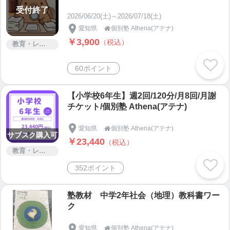
受付終了
2026/06/20(土)～2026/07/18(土)
愛知県
個別塾 Athena(アテナ)

￥3,900
（税込）
教育・レッスン・講習
60ポイント
【小学校6年生】週2回/120分/月8回/月謝
チケット/個別塾 Athena(アテナ)
愛知県
個別塾 Athena(アテナ)

サブスク購入可
￥23,440
（税込）
教育・レッスン・講習
352ポイント
塾教材 中学2年社会（地理）教科書ワー
ク
愛知県
個別塾 Athena(アテナ)
