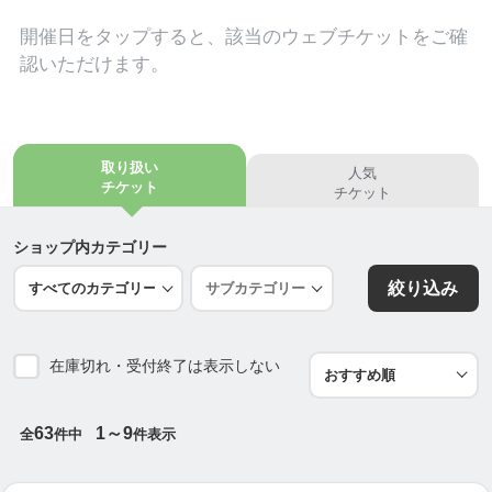
【諸経費(税込)】
開催日を
タップ
すると、該当のウェブチケットをご確
入会金¥16,500(一家族入会時のみの納入) ※塾生紹
認いただけます。
介により割引有
年会費¥16,500(入会時一括納入)
年度途中でご入会された場合は、年度末までの年会
費を月割りでお支払いいただきます。
取り扱い
人気
チケット
チケット
兄弟入塾割引（年会費1人分免除）
教材2冊サービス
ショップ内カテゴリー
※別途教材費が必要です。
絞り込み
個別塾 Athena(アテナ)ホームページ
https://athena-ngy.mystrikingly.com
在庫切れ・受付終了は表示しない
63
1～9
全
件中
件表示