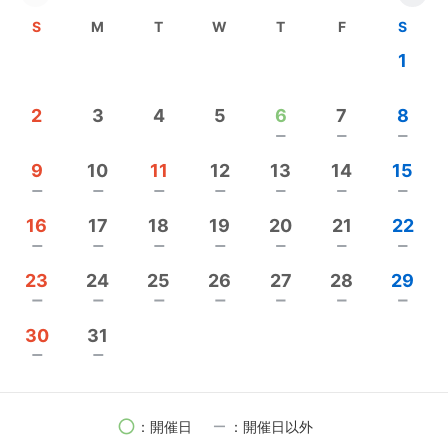
【国算小学生コース(税込)】
S
M
T
W
T
F
S
小3:週2回 ( 60分✕月8回) ¥18,630
1
小4:週2回 ( 90分✕月8回) ¥21,050
小5:週2回 ( 90分✕月8回) ¥21,050
2
3
4
5
6
7
8
小6:週2回 (120分✕月8回) ¥23,440
remove
remove
remove
※すららネット学習＋個別対応指導
季節講習及び小学ぜんけん模試は別途料金が必要で
9
10
11
12
13
14
15
す。
remove
remove
remove
remove
remove
remove
remove
16
17
18
19
20
21
22
【英数（国理社）中学生コース(税込)】
remove
remove
remove
remove
remove
remove
remove
中1:週2回 (120分×月 8回) ¥23,440
23
24
25
26
27
28
29
中2:週3回 (120分×月12回) ¥27,450
remove
remove
remove
remove
remove
remove
remove
中3:週4回 (120分×月16回) ¥28,950
30
31
remove
remove
※すららネット学習+個別対応指導
全県模試、季節講習、テスト対策補習有
※全県模試、季節講習は別途料金が必要です。
circle
remove
：開催日
：開催日以外