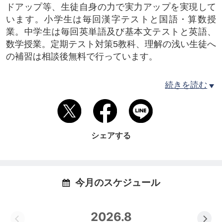
ドアップ等、生徒自身の力で実力アップを実現して
います。小学生は毎回漢字テストと国語・算数授
業。中学生は毎回英単語及び基本文テストと英語、
数学授業。定期テスト対策5教科、理解の浅い生徒へ
の補習は相談後無料で行っています。
又生徒自ら問題を解説すること（プレゼン学習）
続きを読む
で、理解の定着を確実にし、得点のアップ、内申ア
ップにつなげています。
ドリンク利用が出来る自習スペースは開校時間内は
いつでも利用可能。
シェアする
無料塾体験は随時行っておりますのでお気軽にお問
合せ下さい。
(体験申込専用電話 080-1606-0935)
今月のスケジュール
尚、授業時間帯は電話に出ることが出来ない場合が
ございますので、メールにてお願いいたします。
2026.8