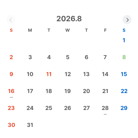
2026.8
S
M
T
W
T
F
S
1
2
3
4
5
6
7
8
9
10
11
12
13
14
15
16
17
18
19
20
21
22
remove
23
24
25
26
27
28
29
remove
30
31