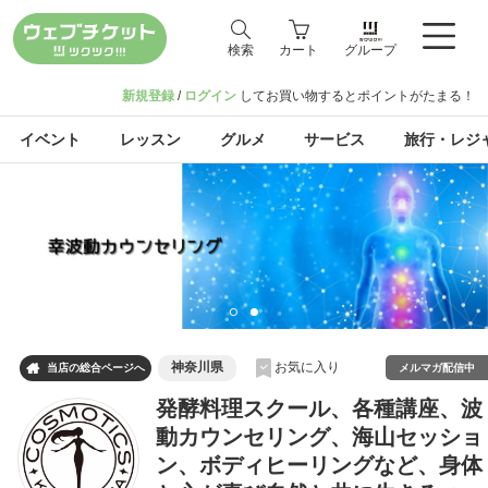
検索
カート
グループ
新規登録
/
ログイン
してお買い物するとポイントがたまる！
イベント
レッスン
グルメ
サービス
旅行・レジ
神奈川県
お気に入り

メルマガ配信中
当店の総合ページへ
発酵料理スクール、各種講座、波
動カウンセリング、海山セッショ
ン、ボディヒーリングなど、身体