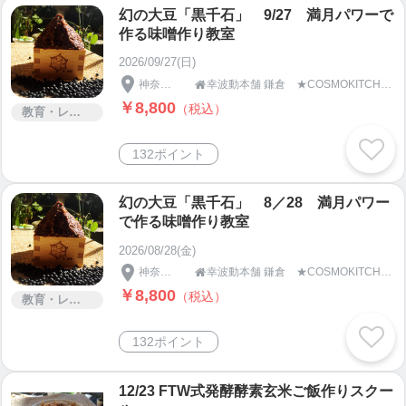
幻の大豆「黒千石」 9/27 満月パワーで
作る味噌作り教室
2026/09/27(日)
神奈川県
幸波動本舗 鎌倉 ★COSMOKITCHEN＆SPA★

￥8,800
（税込）
教育・レッスン・講習
132ポイント
幻の大豆「黒千石」 8／28 満月パワー
で作る味噌作り教室
2026/08/28(金)
神奈川県
幸波動本舗 鎌倉 ★COSMOKITCHEN＆SPA★

￥8,800
（税込）
教育・レッスン・講習
132ポイント
12/23 FTW式発酵酵素玄米ご飯作りスクー