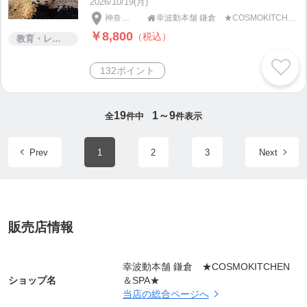
2026/10/19(月)
神奈川県
幸波動本舗 鎌倉 ★COSMOKITCHEN＆SPA★

￥8,800
（税込）
教育・レッスン・講習
132ポイント
19
1～9
全
件中
件表示
Prev
1
2
3
Next
販売店情報
幸波動本舗 鎌倉 ★COSMOKITCHEN
ショップ名
＆SPA★
当店の総合ページへ