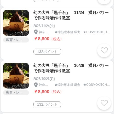
幻の大豆「黒千石」 11/24 満月パワー
で作る味噌作り教室
2026/11/24(火)
神奈川県
幸波動本舗 鎌倉 ★COSMOKITCHEN＆SPA★

￥8,800
（税込）
教育・レッスン・講習
132ポイント
幻の大豆「黒千石」 10/29 満月パワー
で作る味噌作り教室
2026/10/26(月)
神奈川県
幸波動本舗 鎌倉 ★COSMOKITCHEN＆SPA★

￥8,800
（税込）
教育・レッスン・講習
132ポイント