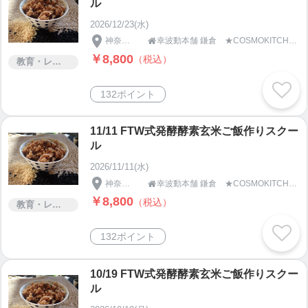
ル
2026/12/23(水)
神奈川県
幸波動本舗 鎌倉 ★COSMOKITCHEN＆SPA★

￥8,800
（税込）
教育・レッスン・講習
132ポイント
11/11 FTW式発酵酵素玄米ご飯作りスクー
ル
2026/11/11(水)
神奈川県
幸波動本舗 鎌倉 ★COSMOKITCHEN＆SPA★

￥8,800
（税込）
教育・レッスン・講習
132ポイント
10/19 FTW式発酵酵素玄米ご飯作りスクー
ル