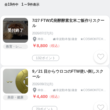
19
1～9
全
件中
件表示
7/27 FTW式発酵酵素玄米ご飯作りスクー
ル
受付終了
2026/07/27(月)
神奈川県
幸波動本舗 鎌倉 ★COSMOKITCHEN＆SPA★

￥8,800
（税込）
教育・レッスン・講習
132ポイント
9／21 目からウロコのFTW使い倒しスク
ール
2026/09/21(月)
神奈川県
幸波動本舗 鎌倉 ★COSMOKITCHEN＆SPA★

￥4,400
（税込）
美容・健康
70ポイント