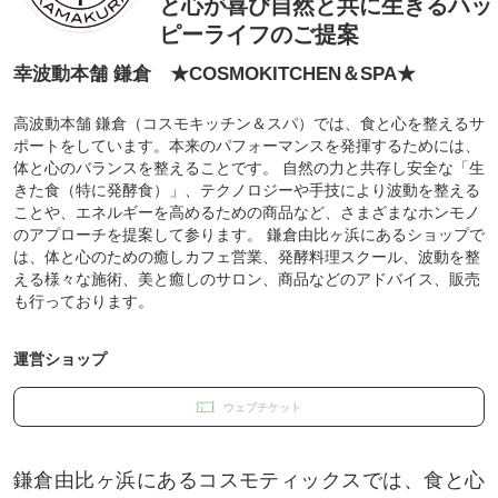
と心が喜び自然と共に生きるハッ
ピーライフのご提案
幸波動本舗 鎌倉 ★COSMOKITCHEN＆SPA★
高波動本舗 鎌倉（コスモキッチン＆スパ）では、食と心を整えるサ
ポートをしています。本来のパフォーマンスを発揮するためには、
体と心のバランスを整えることです。 自然の力と共存し安全な「生
きた食（特に発酵食）」、テクノロジーや手技により波動を整える
ことや、エネルギーを高めるための商品など、さまざまなホンモノ
のアプローチを提案して参ります。 鎌倉由比ヶ浜にあるショップで
は、体と心のための癒しカフェ営業、発酵料理スクール、波動を整
える様々な施術、美と癒しのサロン、商品などのアドバイス、販売
も行っております。
運営ショップ
ウェブチケット
鎌倉由比ヶ浜にあるコスモティックスでは、食と心