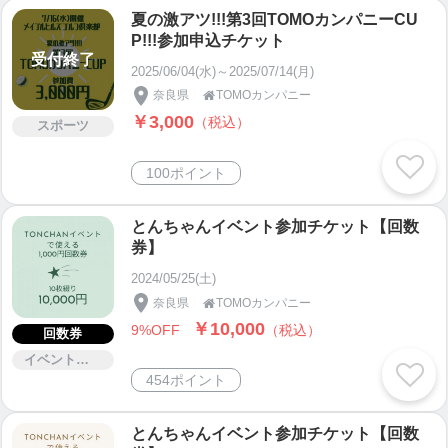
夏の激アツ!!!第3回TOMOカンパニーCU
P!!!参加申込チケット
受付終了
2025/06/04(水)～2025/07/14(月)
奈良県
TOMOカンパニー

￥3,000
（税込）
スポーツ
100ポイント
とんちゃんイベント参加チケット【回数
券】
2024/05/25(土)
奈良県
TOMOカンパニー

￥10,000
9%OFF
（税込）
回数券
イベント・セミナー・交流会
454ポイント
とんちゃんイベント参加チケット【回数