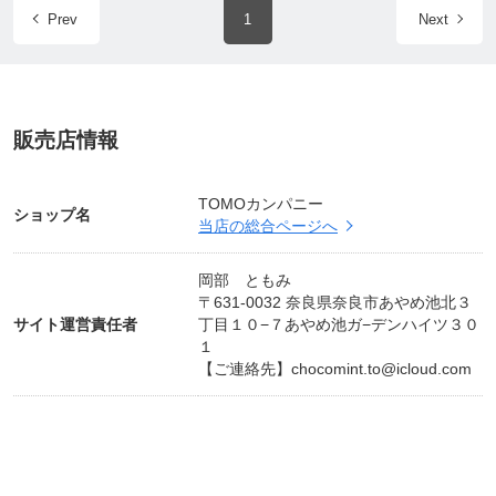
Prev
1
Next
販売店情報
TOMOカンパニー
ショップ名
当店の総合ページへ
岡部 ともみ
〒631-0032 奈良県奈良市あやめ池北３
サイト運営責任者
丁目１０−７あやめ池ガ−デンハイツ３０
１
【ご連絡先】
chocomint.to@icloud.com