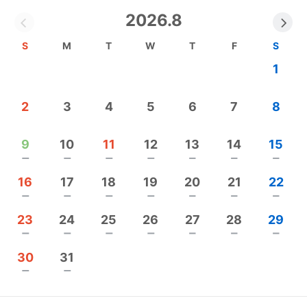
2026.8
S
M
T
W
T
F
S
1
2
3
4
5
6
7
8
9
10
11
12
13
14
15
remove
remove
remove
remove
remove
remove
remove
16
17
18
19
20
21
22
remove
remove
remove
remove
remove
remove
remove
23
24
25
26
27
28
29
remove
remove
remove
remove
remove
remove
remove
30
31
remove
remove