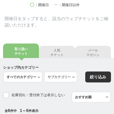
circle
remove
：開催日
：開催日以外
開催日を
タップ
すると、該当のウェブチケットをご確
認いただけます。
取り扱い
人気
メール
チケット
チケット
マガジン
ショップ内カテゴリー
絞り込み
在庫切れ・受付終了は表示しない
6
1～6
全
件中
件表示