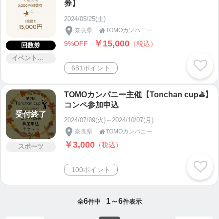
券】
2024/05/25(土)
奈良県
TOMOカンパニー

￥15,000
9%OFF
（税込）
回数券
イベント・セミナー・交流会
681ポイント
TOMOカンパニー主催【Tonchan cup⛳️】
コンペ参加申込
受付終了
2024/07/09(火)～2024/10/07(月)
奈良県
TOMOカンパニー

￥3,000
（税込）
スポーツ
100ポイント
6
1～6
全
件中
件表示