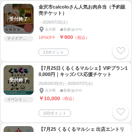
金沢市calcoloさん人気お肉弁当（予約販
売チケット）
受付終了
～2026/07/25(土)
石川県
彩家/あやや

￥900
18%OFF
（税込）
テイクアウト
13ポイント
【7月25日くるくるマルシェ】VIPプラン1
0,000円｜キッズパス応援チケット
受付終了
2026/04/20(月)～2026/07/07(火)
石川県
彩家/あやや

￥10,000
（税込）
イベント・セミナー・交流会
150ポイント
【7月25 くるくるマルシェ 出店エントリ