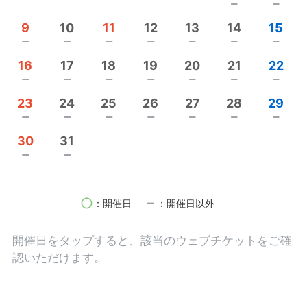
remove
remove
仕事をするように遊ぶ。
9
10
11
12
13
14
15
そんなふうに、自分らしく軽やかに過ごせる人が増
remove
remove
remove
remove
remove
remove
remove
えたら、
16
17
18
19
20
21
22
きっと世界はもっとやさしく、楽しくなる。
remove
remove
remove
remove
remove
remove
remove
23
24
25
26
27
28
29
ここに来る人が、ふっと力を抜けたり、
remove
remove
remove
remove
remove
remove
remove
新しい一歩を踏み出せたり、
30
31
誰かとつながることで少し心があたたかくなった
remove
remove
り。
「あやや」は、そんな小さなきっかけが生まれる場
circle
remove
：開催日
：開催日以外
所でありたいと思っています。
開催日を
タップ
すると、該当のウェブチケットをご確
ひとつのお家の中で、
認いただけます。
それぞれの“好き”が自由に広がっていく。
そんな空間を、これからも大切に育てていきます。