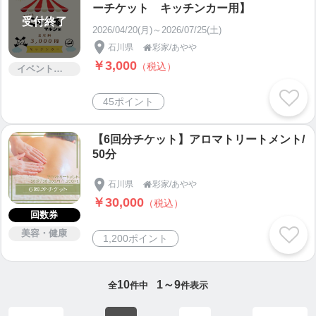
ーチケット キッチンカー用】
受付終了
2026/04/20(月)～2026/07/25(土)
石川県
彩家/あやや

￥3,000
（税込）
イベント・セミナー・交流会
45ポイント
【6回分チケット】アロマトリートメント/
50分
石川県
彩家/あやや

￥30,000
（税込）
回数券
美容・健康
1,200ポイント
10
1～9
全
件中
件表示