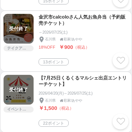
15ポイント
金沢市calcoloさん人気お魚弁当（予約販
売チケット）
受付終了
～2026/07/25(土)
石川県
彩家/あやや

￥900
18%OFF
（税込）
テイクアウト
13ポイント
【7月25日くるくるマルシェ出店エントリ
ーチケット】
受付終了
2026/04/20(月)～2026/07/25(土)
石川県
彩家/あやや

￥1,500
（税込）
イベント・セミナー・交流会
22ポイント