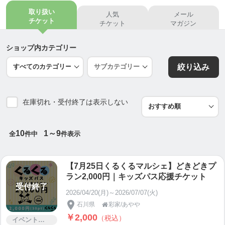
取り扱い
人気
メール
■7/25開催！くるくるマルシェ出店要項
チケット
チケット
マガジン
https://home.tsuku2.jp/f/0000263456/kurukuru
ショップ内カテゴリー
■お問い合わせ
絞り込み
https://x.gd/Rj7jO
■彩家/aya-ya Instagram
在庫切れ・受付終了は表示しない
https://www.instagram.com/aya_yama0223
/
■くるくるマルシェInstagram
10
1～9
全
件中
件表示
https://www.instagram.com/kuru2maru_8
/
【7月25日くるくるマルシェ】どきどきプ
▼トップページに戻る
ラン2,000円｜キッズパス応援チケット
https://tsuku2.jp/saikouin123
受付終了
2026/04/20(月)～2026/07/07(火)
石川県
彩家/あやや

￥2,000
（税込）
イベント・セミナー・交流会