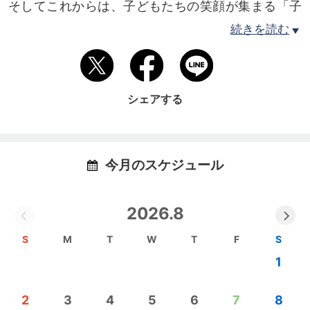
そしてこれからは、子どもたちの笑顔が集まる「子
ども食堂」というお部屋も増えていきます。
続きを読む
どのお部屋にも共通しているのは、「人の想いが巡
る場所」であること。
シェアする
ここでは、誰かのやってみたいがカタチになり、
誰かの優しさが、また次の誰かへとつながっていき
ます。
今月のスケジュール
「あやや」が大切にしているのは、
“毎日ホリデー”という感覚。
2026.8
特別な日だけが楽しいのではなく、
S
M
T
W
T
F
S
日常そのものが、ちょっとワクワクする時間であっ
1
てほしい。
2
3
4
5
6
7
8
遊ぶように仕事をして、