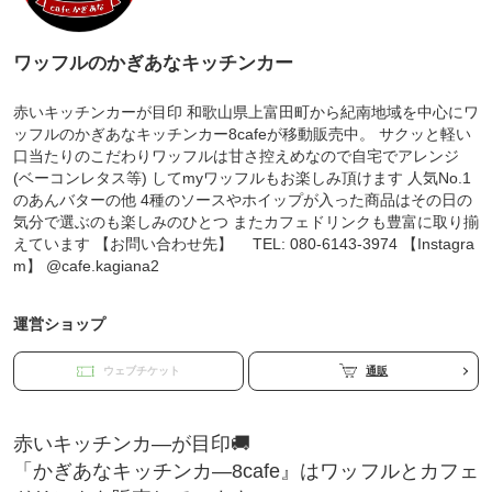
ワッフルのかぎあなキッチンカー
赤いキッチンカーが目印 和歌山県上富田町から紀南地域を中心にワ
ッフルのかぎあなキッチンカー8cafeが移動販売中。 サクッと軽い
口当たりのこだわりワッフルは甘さ控えめなので自宅でアレンジ
(ベーコンレタス等) してmyワッフルもお楽しみ頂けます 人気No.1
のあんバターの他 4種のソースやホイップが入った商品はその日の
気分で選ぶのも楽しみのひとつ またカフェドリンクも豊富に取り揃
えています 【お問い合わせ先】 TEL: 080-6143-3974 【Instagra
m】 @cafe.kagiana2
運営ショップ
ウェブチケット
通販
赤いキッチンカ―が目印🚚
「かぎあなキッチンカ―8cafe』はワッフルとカフェ