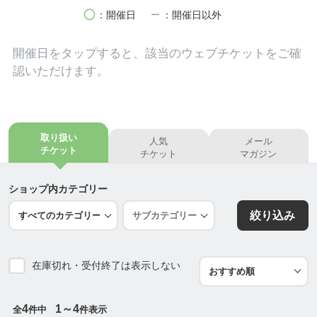
皆さまのご来店心よりお待ちしております🥰💕
circle
remove
：開催日
：開催日以外
==========
【ワッフル取り置き出来ます】
開催日を
タップ
すると、該当のウェブチケットをご確
メニューが分からなくても数だけの取り置きでも大
認いただけます。
丈夫です👍
お気軽にお電話下さいませ💕
TEL: 070 7640 5830
(電話が繋がらない時は再度かけて頂けると嬉しいで
取り扱い
人気
メール
す🙇‍♀️)
チケット
チケット
マガジン
==========
ショップ内カテゴリー
【イベント出店エリア】
絞り込み
和歌山県上富田町・田辺市・白浜町・御坊市・有田
市等 紀南エリアを中心に出店させて頂いていま
す。
在庫切れ・受付終了は表示しない
イベントのご依頼はこちら🔻🔻🔻
【お問い合わせ先】
TEL: 070-7640-5830
4
1～4
全
件中
件表示