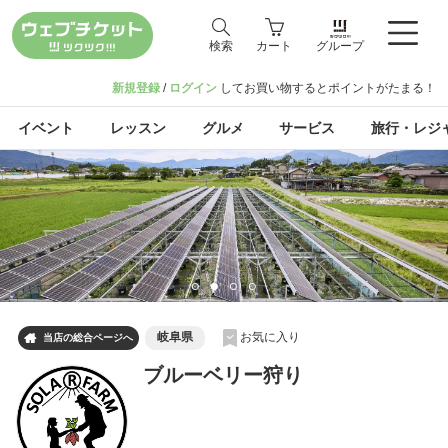
検索
カート
グループ
新規登録
/
ログイン
してお買い物するとポイントがたまる！
イベント
レッスン
グルメ
サービス
旅行・レジ
岐阜県
お気に入り

当店の総合ページへ
ブルーベリー狩り