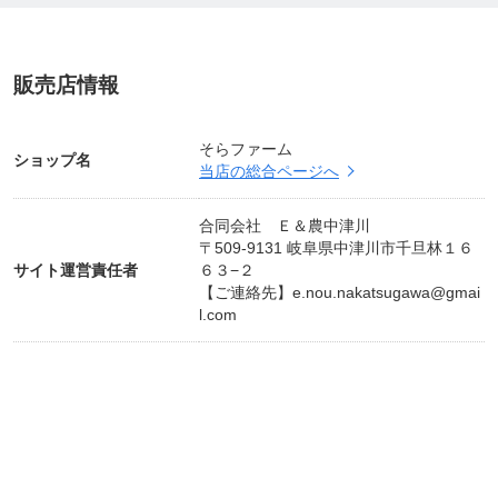
販売店情報
そらファーム
ショップ名
当店の総合ページへ
合同会社 Ｅ＆農中津川
〒509-9131 岐阜県中津川市千旦林１６
サイト運営責任者
６３−２
【ご連絡先】
e.nou.nakatsugawa@gmai
l.com