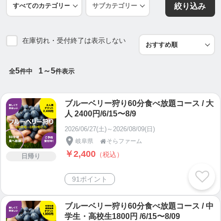
絞り込み
在庫切れ・受付終了は表示しない
5
1～5
全
件中
件表示
ブルーベリー狩り60分食べ放題コース / 大
人 2400円/6/15〜8/9
2026/06/27(土)～2026/08/09(日)
岐阜県
そらファーム

￥2,400
（税込）
日帰り
91ポイント
ブルーベリー狩り60分食べ放題コース / 中
学生・高校生1800円 /6/15〜8/09