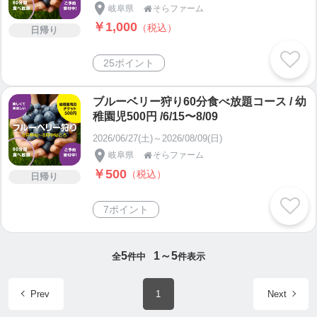
岐阜県
そらファーム

￥1,000
（税込）
日帰り
25ポイント
ブルーベリー狩り60分食べ放題コース / 幼
稚園児500円 /6/15〜8/09
2026/06/27(土)～2026/08/09(日)
岐阜県
そらファーム

￥500
（税込）
日帰り
7ポイント
5
1～5
全
件中
件表示
Prev
1
Next