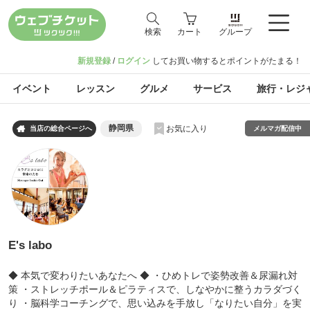
検索
カート
グループ
新規登録
/
ログイン
してお買い物するとポイントがたまる！
イベント
レッスン
グルメ
サービス
旅行・レジ
静岡県
お気に入り

メルマガ配信中
当店の総合ページへ
E's labo
◆ 本気で変わりたいあなたへ ◆ ・ひめトレで姿勢改善＆尿漏れ対
策 ・ストレッチポール＆ピラティスで、しなやかに整うカラダづく
り ・脳科学コーチングで、思い込みを手放し「なりたい自分」を実