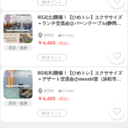
66ポイント
9/12(土)開催！【ひめトレ】エクササイズ
＋ランチ交流会@バーンテーブル(静岡県
磐田市)
静岡県
E's labo

￥4,400
（税込）
美容・健康
66ポイント
9/24(木)開催！【ひめトレ】エクササイズ
＋デザート交流会@wasabi堂（浜松市天
竜区）
静岡県
E's labo

￥4,400
（税込）
美容・健康
66ポイント