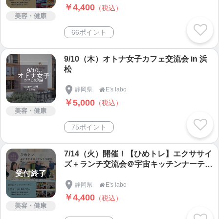
￥4,400
（税込）
美容・健康
66ポイント
9/10（木）オトナ女子カフェ交流会 in 浜
松
静岡県
E's labo

￥5,000
（税込）
美容・健康
75ポイント
7/14（火）開催！【ひめトレ】エクササイ
ズ＋ランチ交流会＠宇宙キッチンナーテイ
受付終了
（静岡県掛川市）
静岡県
E's labo

￥4,400
（税込）
美容・健康