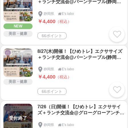
＋ランチ交流会@バーンテーブル(静岡県
磐田市)
静岡県
E's labo

￥4,400
（税込）
NEW
美容・健康
66ポイント
8/27(木)開催！【ひめトレ】エクササイズ
＋ランチ交流会@バーンテーブル(静岡県
磐田市)
静岡県
E's labo

￥4,400
（税込）
美容・健康
66ポイント
7/26（日)開催！【ひめトレ】エクササイ
ズ＋ランチ交流会@グローグローアンチエ
受付終了
イジングカフェ(静岡県浜松市)
静岡県
E's labo
