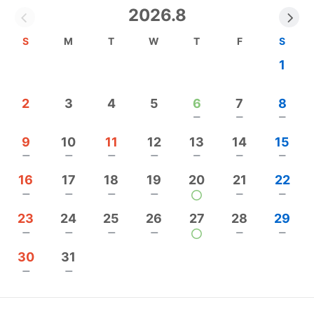
2026.8
S
M
T
W
T
F
S
1
2
3
4
5
6
7
8
remove
remove
remove
9
10
11
12
13
14
15
remove
remove
remove
remove
remove
remove
remove
16
17
18
19
20
21
22
remove
remove
remove
remove
remove
remove
23
24
25
26
27
28
29
remove
remove
remove
remove
remove
remove
30
31
remove
remove