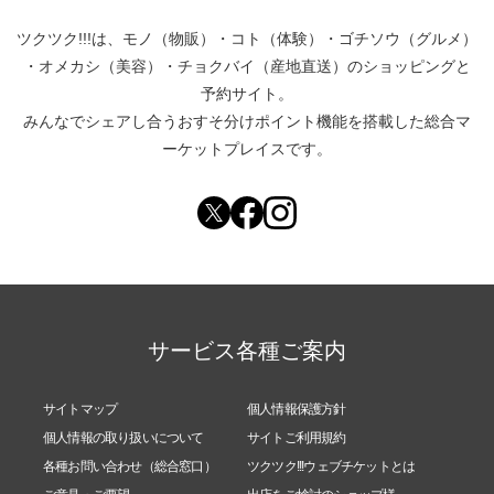
ツクツク!!!は、
モノ（物販）
・
コト（体験）
・
ゴチソウ（グルメ）
・
オメカシ（美容）
・
チョクバイ（産地直送）
のショッピングと
予約サイト。
みんなでシェアし合う
おすそ分けポイント機能
を搭載した総合マ
ーケットプレイスです。
サービス各種ご案内
サイトマップ
個人情報保護方針
個人情報の取り扱いについて
サイトご利用規約
各種お問い合わせ（総合窓口）
ツクツク!!!ウェブチケットとは