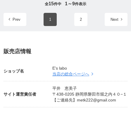
15
1～9
全
件中
件表示
Prev
1
2
Next
販売店情報
E's labo
ショップ名
当店の総合ページへ
平井 恵美子
サイト運営責任者
〒438-0205 静岡県磐田市堀之内４０−１
【ご連絡先】
metk222@gmail.com