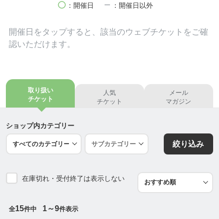
circle
remove
：開催日
：開催日以外
開催日を
タップ
すると、該当のウェブチケットをご確
認いただけます。
取り扱い
人気
メール
チケット
チケット
マガジン
ショップ内カテゴリー
絞り込み
在庫切れ・受付終了は表示しない
15
1～9
全
件中
件表示