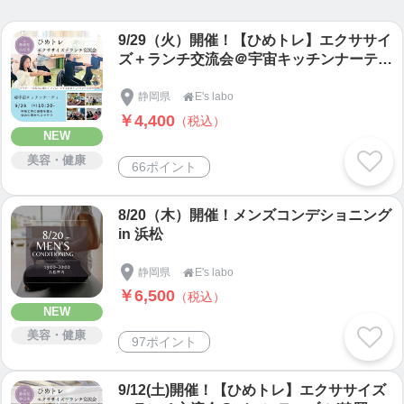
9/29（火）開催！【ひめトレ】エクササイ
ズ＋ランチ交流会＠宇宙キッチンナーテイ
（静岡県掛川市）
静岡県
E's labo

￥4,400
（税込）
NEW
美容・健康
66ポイント
8/20（木）開催！メンズコンデショニング
in 浜松
静岡県
E's labo

￥6,500
（税込）
NEW
美容・健康
97ポイント
9/12(土)開催！【ひめトレ】エクササイズ