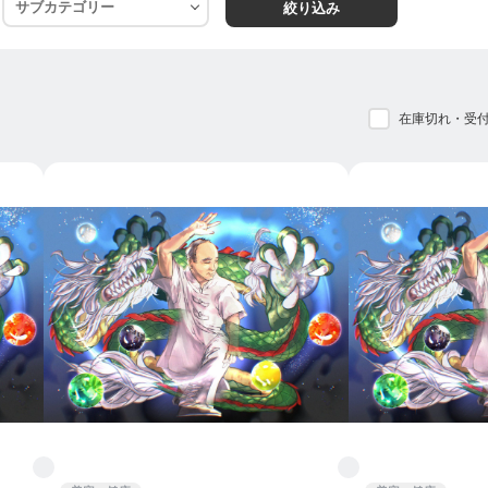
絞り込み
立って行う“禅”のこと。
在庫切れ・受
正式名称を「少林寺内勁一指禅（しょうりんじ ないけい い
福建省・南少林寺に古くから伝わる、体系的な医療気功で
インドから中国に仏教を伝えた際、インド伝統医学に基づく
さかのぼります。
て発展を続け、今日まで受け継がれてきました。
、「自律神経を整える効果がある」「日常生活の中で無理な
ます。
「動禅」に大別されますが、当流派では約7割を「立禅」が
の筋肉を使って“動かない運動”を行うことで、全身の「気」
となく血流を促すため、老化の原因となる活性酸素の発生を