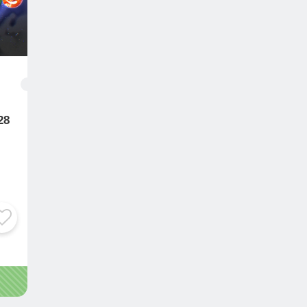
伝承者が、あなた専属の「心身コンシェルジュ」として、過
ヒアリング。
（陰陽・五行・姓名診脈）を融合した総合的なアプローチ
せた最適なプログラムを設計します。
る心身の状態に合わせて内容をカスタマイズし、無理のない
要な方法」を見出していくことができます。
8
維持法
役立つ思考の整え方
のリズム
知識
きる力