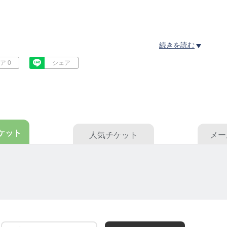
ばれています。
続きを読む
、私たちは改めて「大自然との共存」を考えるべき時代を迎
ア 0
シェア
ルス・異常気象など、人類が直面する課題は、もはや他人事
ドする日本を中心に、世界の安定と繁栄の礎を築くことが重
諸国へと広げ、アジア全体が協力のもとで人類の平和と調和を
ケット
人気
チケット
メー
ます。
めに、
合い、理解し合う架け橋となる組織を創設します。
伝統と現代が調和する未来を築いていくこと。