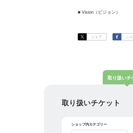
■ Vision（ビジョン）
21世紀は「気の世紀」と呼
20世紀の科学偏重を経て
えています。
シェア
シェ
環境汚染・薬害・新種ウイ
ではありません。
私は、アジア文化圏をリー
要だと考えます。
やがてこの輪をASEAN
取り扱い
チ
実現していくことを目指し
■ Mission（ミッション）
取り扱いチケット
このビジョンを実現するた
日本・中国の文化を紹介し
互いの文化の強みを学び、
ショップ内カテゴリー
それが、私の使命です。