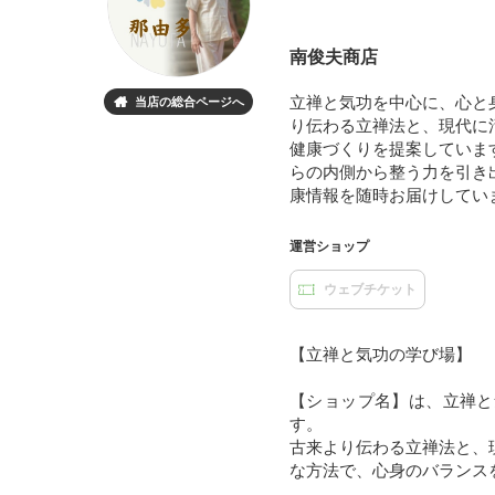
南俊夫商店
立禅と気功を中心に、心と
当店の総合ページへ

り伝わる立禅法と、現代に
健康づくりを提案していま
らの内側から整う力を引き
康情報を随時お届けしてい
運営ショップ
ウェブチケット
【立禅と気功の学び場】
【ショップ名】は、立禅と
す。
古来より伝わる立禅法と、
な方法で、心身のバランス