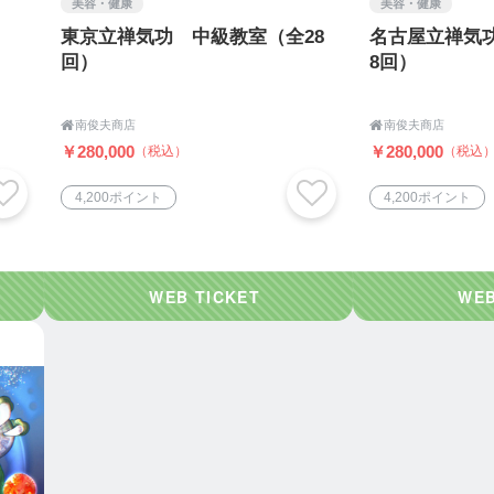
自律神経を穏やかに整えます。
美容・健康
美容・健康
続けやすく、健康と美容の両面から心身を調えることができ
東京立禅気功 中級教室（全28
名古屋立禅気
回）
8回）
療気功」として正式に医療行為として認められています（日
ません）。

南俊夫商店

南俊夫商店
￥280,000
￥280,000
（税込）
（税込
4,200ポイント
4,200ポイント
維持法を身につけたい方
みを和らげたい方
感じている方
ギーに悩む方
を過ごしたい方
とは
、
身のバランスを取り戻す” ことを目的とした完全個別指導型