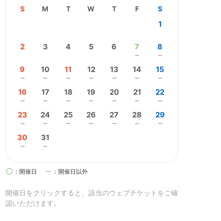
S
M
T
W
T
F
S
1
2
3
4
5
6
7
8
remove
remove
9
10
11
12
13
14
15
remove
remove
remove
remove
remove
remove
remove
16
17
18
19
20
21
22
remove
remove
remove
remove
remove
remove
remove
23
24
25
26
27
28
29
remove
remove
remove
remove
remove
remove
remove
30
31
remove
remove
circle
remove
：開催日
：開催日以外
開催日を
クリック
すると、該当のウェブチケットをご確
認いただけます。