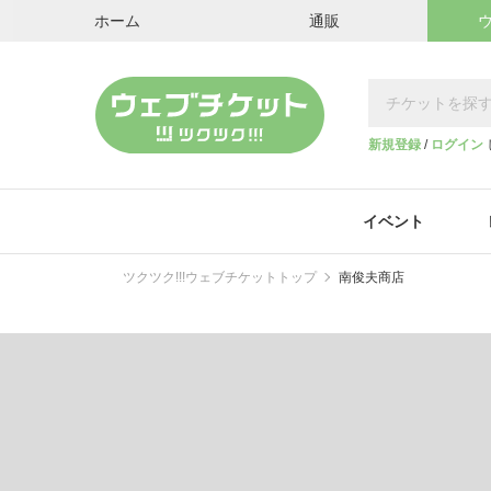
ホーム
通販
新規登録
/
ログイン
イベント
ツクツク!!!ウェブチケットトップ
南俊夫商店