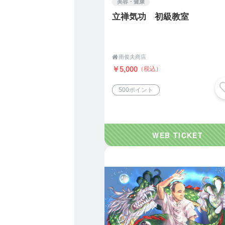
美容・健康
抑えながら、体温を高め、
激しい運動が苦手な方にも
立禅気功 初級教室
る理法です。
※中国および台湾では「医
本では医療行為には該当し

南俊夫商店
￥5,000
（税込）
■ こんな方におすすめです
500ポイント
・無理なく続けられる健康
・ストレスや人間関係の悩
・慢性的な疲労感や不眠を
・体質改善や冷え・アレル
・活き活きと前向きに日々
■ エグゼクティブ気功指導
エグゼクティブ気功指導は
“自分自身の流れを整え、心
の気功プログラムです。