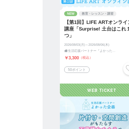
日常の小さな喜びを味わい
NEW
自分らしく人生を楽しみた
教育・レッスン・講習
【第1回】LIFE ARTオンライ
そんな想いから名乗ってい
講座「Surprise! 土台はこれ
つ」
特別な才能や成功ではなく
2026/08/03(月)～2026/08/06(木)
今日を気分よく過ごすこと

生活応援パートナー『よかった企画』
￥3,300
（税込）
好きなものを選ぶこと。
50ポイント
大切な人と笑うこと。
そんな日々の積み重ねが、
人生を豊かにしていくと考
私は片付けを通して、
そんな暮らしづくりを応援