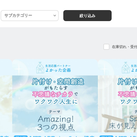
、心と暮らしに自由を取り戻す。」
絞り込み
パートナー『よかった企画』は生まれました。
在庫切れ・受
。
通して見てきました。
こは、
こと」にとどめず、
に取り戻していく時間だと捉えています。
がつくった肩書きです。