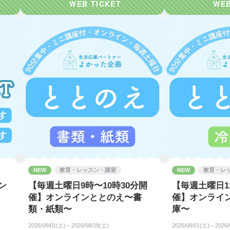
しています。
サポート
ワクワク整理収納・パワースポット空間創造】
のご相談を、
たは沖縄県内での対面にてサポートいたします。
発生します
いのか分からない」
いいのか知りたい」
NEW
教育・レッスン・講習
NEW
教育・レ
です。
イン
【毎週土曜日9時〜10時30分開
【毎週土曜日1
催】オンラインととのえ〜書
催】オンライ
方も、これから始める方も、
類・紙類〜
庫〜
”や
2026/08/01(土)～2026/08/29(土)
2026/08/01(土)～2026/