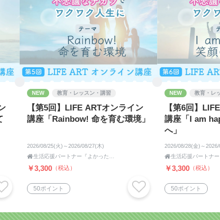
ています。
ごしてしまうこともあります。
選択に満ちたものです。
NEW
教育・レッスン・講習
NEW
教育・レ
いと、
ン
【第5回】LIFE ARTオンライン
【第6回】LIF
すら失われてしまいます。
て
講座「Rainbow! 命を育む環境」
講座「I am h
へ」
と、
。
2026/08/25(火)～2026/08/27(木)
2026/08/28(金)～2026/

生活応援パートナー『よかった企画』

せ、
￥3,300
￥3,300
（税込）
（税込）
けになります。
50ポイント
50ポイント
ます。