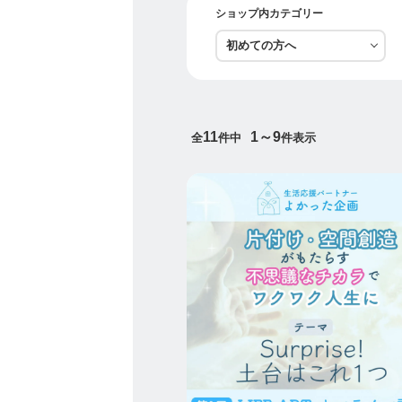
ショップ内カテゴリー
「余白とゆとりある空間は
そんな想いから、生活応援
空間が整うと、
心が整い、
11
1～9
全
件中
件表示
思考が澄み、
人生の選択が変わっていく
私はその変化を、片付けを
LIFE ARTIST かかずしま
片付けを「暮らしを整える
人生をもう一度、自分の手
【LIFE ARTISTとは】
LIFE ARTISTとは、私