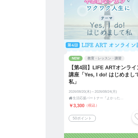
【余白・ゆとり空間】
私たちの生活は、
多くのモノや情報に囲まれ
気づかないうちに流され、
ただ日々をこなすように過
本来、人生はもっと自由で
NEW
教育・レッスン・講習
けれど心や空間に余白がな
【第4回】LIFE ARTオンライ
自分の気持ちに気づく余裕
講座「Yes, I do! はじめまし
私」
片付けを通して空間が整う
暮らしに余白が生まれます
2026/08/20(木)～2026/08/24(月)

生活応援パートナー『よかった企画』
その余白が、心を落ち着か
￥3,300
（税込）
自分の軸を取り戻すきっか
50ポイント
住まいが整うことは、
人生を整えることでもあり