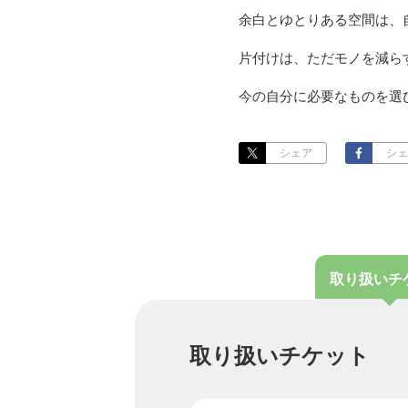
余白とゆとりある空間は、
片付けは、ただモノを減ら
今の自分に必要なものを選
暮らしが整うと、思考や気
シェア
シェ
もっと身軽に。
もっと自由に。
もっと自分らしく。
取り扱い
チ
私は片付けを通して、
あなたが人生の主役として
取り扱いチケット
【よかった企画・誕生秘話