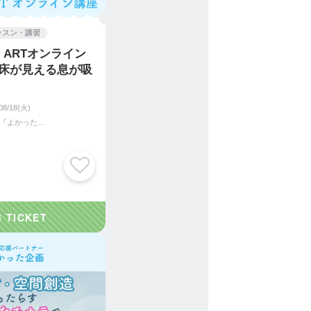
ッスン・講習
E ARTオンライン
! 床が見える息が吸
08/18(火)
生活応援パートナー『よかった企画』