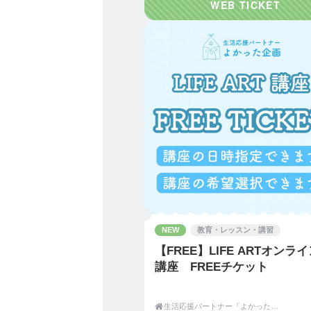
私はその一歩を、
片付けという形でサポート
【生活応援６メニュー】
①片付け・整理収納の相談
【能力開花お片付け・五感
片付けや整理収納について
オンライン（Zoom）ま
※対面の場合のみ交通費が
「どこから手をつければい
「今の状態をどう整えたら
NEW
教育・レッスン・講習
そんな方に向けたサポート
【FREE】LIFE ARTオンラ
講座 FREEチケット
実際に片付けを始めている
“モノを減らすための考え方

生活応援パートナー『よかった企画』