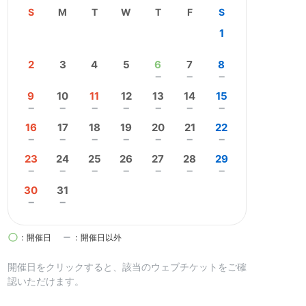
S
M
T
W
T
F
S
1
2
3
4
5
6
7
8
remove
remove
remove
9
10
11
12
13
14
15
remove
remove
remove
remove
remove
remove
remove
16
17
18
19
20
21
22
remove
remove
remove
remove
remove
remove
remove
23
24
25
26
27
28
29
remove
remove
remove
remove
remove
remove
remove
30
31
remove
remove
circle
remove
：開催日
：開催日以外
開催日を
クリック
すると、該当のウェブチケットをご確
認いただけます。