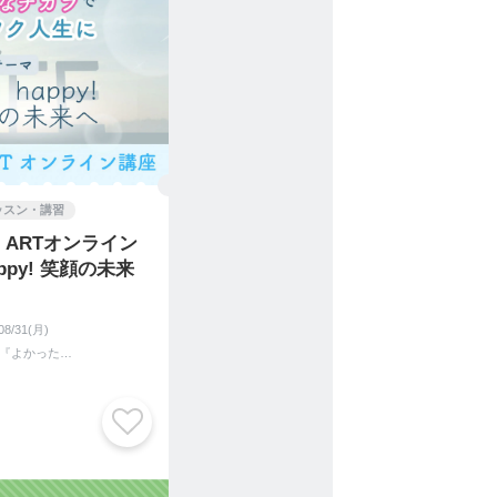
ッスン・講習
E ARTオンライン
appy! 笑顔の未来
08/31(月)
生活応援パートナー『よかった企画』