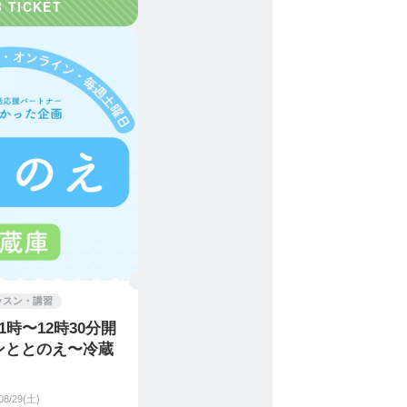
ッスン・講習
1時〜12時30分開
ンととのえ〜冷蔵
08/29(土)