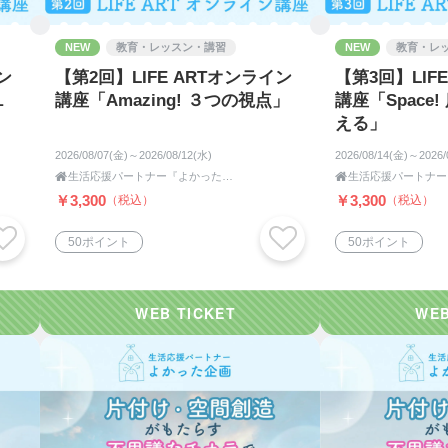
ながら、
い。
NEW
教育・レッスン・講習
NEW
教育・レ
ン
【第2回】LIFE ARTオンライン
【第3回】LIF
ます。
１
講座「Amazing! ３つの視点」
講座「Space
える」
、
2026/08/07(金)～2026/08/12(水)
2026/08/14(金)～2026/
。

生活応援パートナー『よかった企画』

￥3,300
￥3,300
（税込）
（税込）
50ポイント
50ポイント
えています。
しています。