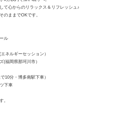
して心からのリラックス＆リフレッシュ♪

のままでOKです。

ル

エネルギーセッション）

(福岡県那珂川市）

で10分・博多南駅下車）

ツ下車

。
