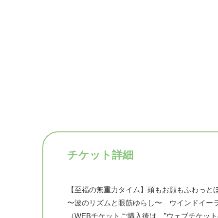
チケット詳細
【至福の無重力タイム】頭もお顔もふわっとほ
〜波のリズムと眼筋ゆらし〜 ウインドイー
（WEBチケットご購入後は、”ウェブチケッ