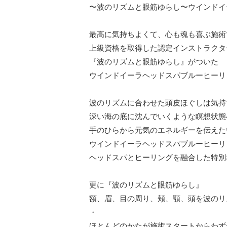
〜波のリズムと眼筋ゆらし〜ウインドイ
最高に気持ちよくて、心も魂も喜ぶ施術
上級資格を取得した認定インストラクタ
『波のリズムと眼筋ゆらし』がついた

ウインドイーラヘッドスパブルーヒーリ
波のリズムに合わせた頭皮ほぐしは気持
深い海の底に沈んでいくような瞑想状態へ
手のひらから元気のエネルギーを伝えたい
ウインドイーラヘッドスパブルーヒーリ
ヘッドスパとヒーリングを融合した特別
更に『波のリズムと眼筋ゆらし』

額、眉、目の周り、頬、顎、頭を波のリ
・

ほとんどのかたが施術スタートからわずか