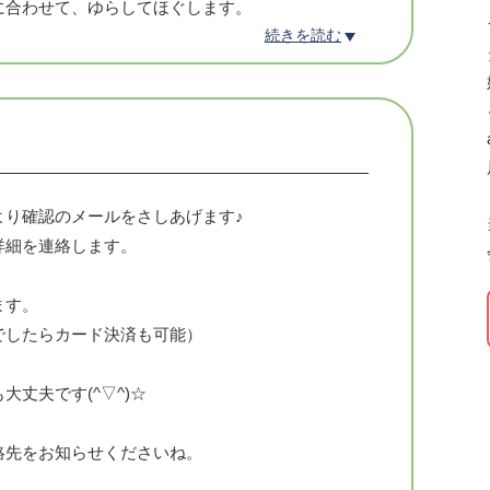
に合わせて、ゆらしてほぐします。
続きを読む
分以内で深い眠りへ。
心からのリラックス＆リフレッシュ♪
までOKです。
のBGMが流れる中、
より確認のメールをさしあげます♪
詳細を連絡します。
ます。
でしたらカード決済も可能）
丈夫です(^▽^)☆
絡先をお知らせくださいね。