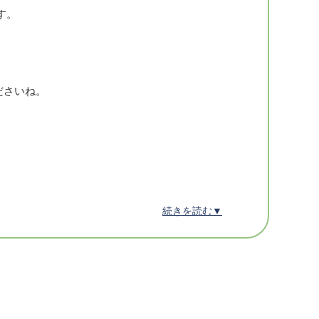
グ
す。
ださいね。
クトは外されてたほうがおすすめです♪
続きを読む▼
♪