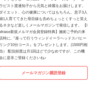
ラピスト渡邊知子から元気と綺麗をお届けします。
ダイエット、心の健康についてはもちろん、息子3人
娘1人育ててきた母目線も含めちょっとくすっと笑え
るネタなど楽しくメールマガジンで発信します。 【l
afraise新規メルマガ会員登録特典】施術ご予約の来
店時に,『座って行うウィンドイーラヘッドスパヒー
リング10分コース』をプレゼントします。(1500円相
当） 配信頻度は月1回ほどで少なめですが、この機
会に是非ご登録くださいね♪
メールマガジン購読登録