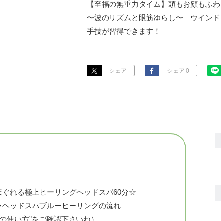
【至福の無重力タイム】頭もお顔もふわっ
〜波のリズムと眼筋ゆらし〜　ウインド
手技が習得できます！
シェア
シェア 0
ぐれる極上ヒーリングヘッドスパ60分☆
ラヘッドスパブルーヒーリングの流れ
トの使い方”をご確認下さいね）