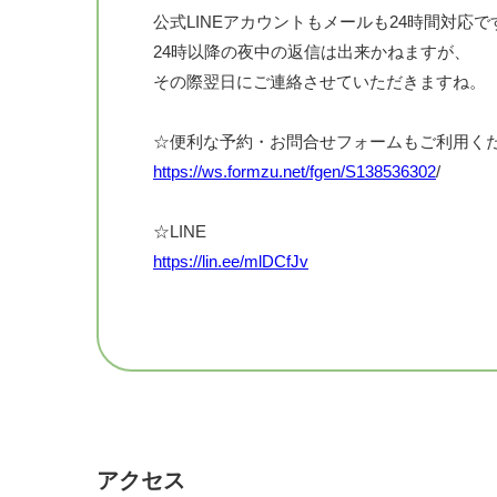
◇ウインドイーラヘッドスパブルーヒーリン
公式LINEアカウントもメールも24時間対応で
1.頭皮のほぐし（側頭部・後頭部）
24時以降の夜中の返信は出来かねますが、
2.頭頂部のほくし
その際翌日にご連絡させていただきますね。
3.松果体の活性化
4.耳のほぐし（風の通り道を開く）
☆便利な予約・お問合せフォームもご利用く
5.頭蓋骨の調整
https://ws.formzu.net/fgen/S138536302
/
6.首・肩・鎖骨周囲のほぐし
7.首横・後ろのストレッチ
☆LINE
8.エネルギーフィールドを整える
https://lin.ee/mlDCfJv
※目の周りも丁寧にほぐしますので、コンタ
もしくは下記IDで検索
LINE ID：@160nwnzn
施術後は美味しいハーブティでほっこり
アロマの香りに包まれながら贅沢なひとときを
メール
head.lafraise@gmail.com
ヘッドスパ未体験の方も是非！
アクセス