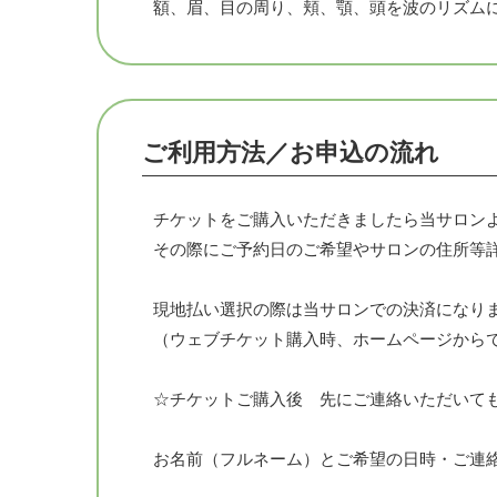
額、眉、目の周り、頬、顎、頭を波のリズム
・
ほとんどのかたが施術スタートからわずか5
施術後は視界が広がり、頭の爽快感！そして
タオルを当ててほぐしますのでメイクもそのま
ご利用方法／お申込の流れ
間接照明でリラックス空間・アロマの香りと波
チケットをご購入いただきましたら当サロン
◇波のリズムと眼筋ゆらし（アイセラピー）
その際にご予約日のご希望やサロンの住所等
1.額・眉のほぐし
2.目の周りのほぐし
現地払い選択の際は当サロンでの決済になり
3.眼球波のゆらし
（ウェブチケット購入時、ホームページから
4.目の下・頬のコリほぐし
5.咬筋ストレッチとほぐし
☆チケットご購入後 先にご連絡いただいても大
6.下顎のほぐし
お顔のむくみを取るポイント刺激
お名前（フルネーム）とご希望の日時・ご連