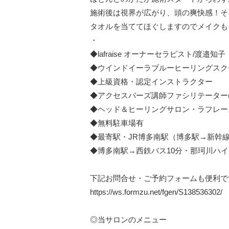
施術後は視界が広がり、頭の爽快感！そ
タオルを当ててほぐしますのでメイクもそ
・

◆lafraise オーナーセラピスト/渡邉知子

◆ウインドイーラブルーヒーリングスクー
◆上級資格・認定インストラクター

◆アクセスバーズ講師ファシリテーター(
◆ヘッド＆ヒーリングサロン・ラフレーズ
◆無料駐車場有

◆最寄駅・JR博多南駅（博多駅→新幹線
◆博多南駅→西鉄バス10分・那珂川ハイ
下記お問合せ・ご予約フォームも便利です
https://ws.formzu.net/fgen/S138536302/

◎当サロンのメニュー
