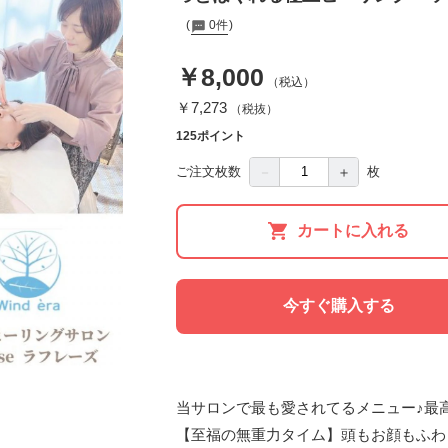
0件
￥8,000
（税込）
￥7,273
（税抜）
125ポイント
－
＋
ご注文枚数
枚
カートに入れる
今すぐ購入する
当サロンで最も愛されてるメニュー♪最高
【至福の無重力タイム】頭もお顔もふわっ