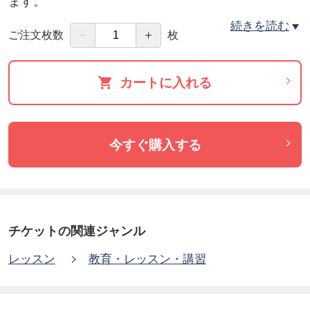
ます。
各講座の日程につきましては、その都度ご相談させ
続きを読む
－
＋
ご注文枚数
枚
ていただきます。
カートに入れる
■ お子様の受講について
本講座はお子様も楽しめる内容になっています。
今すぐ購入する
参加の年齢制限はありません。10歳以上の方は料金
が発生します。
ただし、同伴の場合はこの限りではありません。
チケットの関連ジャンル
レッスン
教育・レッスン・講習
※ お悩みに合わせてカスタマイズできる個別トレ
ーニングのご用意もあります