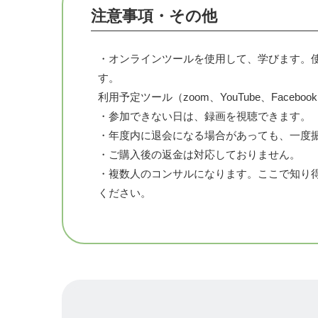
注意事項・その他
【内容】
定例会：基本第１・３金曜日21時〜22時30分
・オンラインツールを使用して、学びます。
①フリートーク会：ゼミ生の現場の課題から
す。
②ABD会：ゼミ生の読みたい本を取り上げて
利用予定ツール（zoom、YouTube、Faceboo
③レコロク会：ゼミ生の授業を撮影してもら
・参加できない日は、録画を視聴できます。
④対談会：小林さんと誰かとの対談
・年度内に退会になる場合があっても、一度
⑤教育なんでも相談会
・ご購入後の返金は対応しておりません。
⑥理論学習会：教師スキルにかかる理論学習
・複数人のコンサルになります。ここで知り
※①⑤⑥の時にゼミ生ミニ実践発表会を行う
ください。
サブゼミ：偶数月 第２土曜日朝6~7時・奇数月
⑦ゼミ生企画：担当者の企画で行う。
【対象者】
・小学校、中学校、高校の教員（臨時任用・非
授業改善をやりたい教員なら誰でも大歓迎で