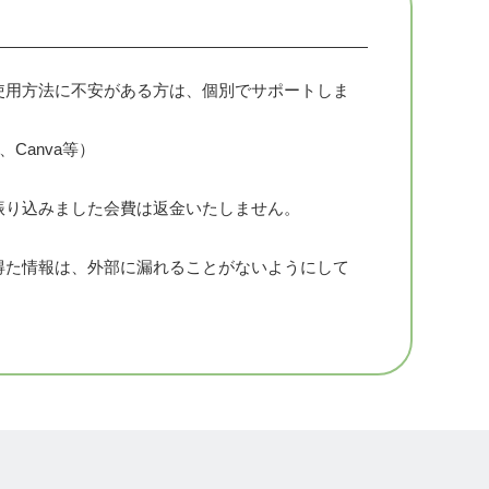
使用方法に不安がある方は、個別でサポートしま
話題を提供
た読書会
k、Canva等）
い、授業ふりかえり会
振り込みました会費は返金いたしません。
得た情報は、外部に漏れることがないようにして
 第４木曜日21~22時
常勤OK）
す！