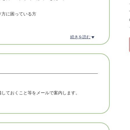
り方に困っている方
続きを読む
小林昭文さんが開発した「基本スキル・基本パタ
れを自分の授業に適用する方法を学びます。
ube/jyugyouskill
s7PIJk1m6U
備しておくこと等をメールで案内します。
的な授業改善の方法論を学び、実際に自分の授業
室で直面している問題に対して、効果的な解決策