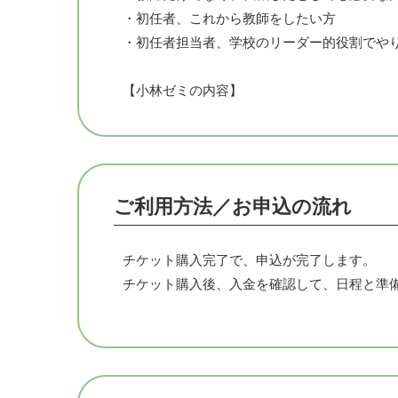
・初任者、これから教師をしたい方
・初任者担当者、学校のリーダー的役割でや
【小林ゼミの内容】
●授業の基本スキルとパターン理論の紹介：
ーン理論」「担任スキル」を深く理解し、そ
□基本スキル・基本パターン理論とは？
ご利用方法／お申込の流れ
https://home.tsuku2.jp/f/akifumi_kobayashi/Yout
□担任スキルとは？
https://youtu.be/ZQUVYx7CGhE?si=cRWoCf
チケット購入完了で、申込が完了します。
チケット購入後、入金を確認して、日程と準
●授業改善に向けた実践的アプローチ：具体
で試すことができるようになります。
●教室での課題解決のための戦略：実際に教
を見つけ出す方法を探求します。