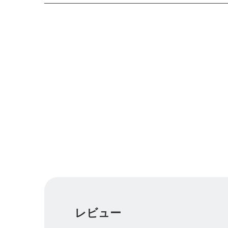
https://line.me/R/ti/p/%40cwt1374g
レビュー