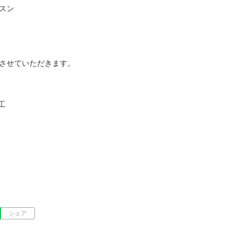
ン

させていただきます。



シェア