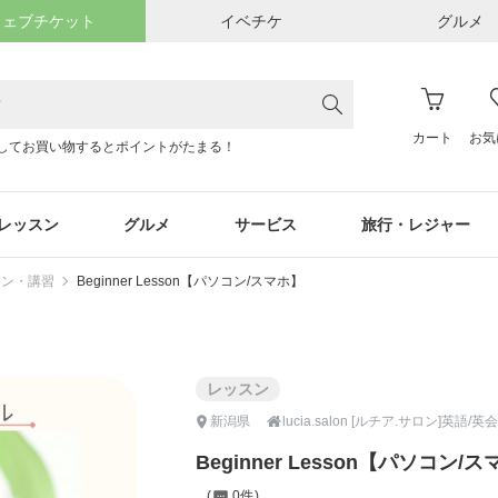
ウェブチケット
イベチケ
グルメ
カート
お気
してお買い物するとポイントがたまる！
レッスン
グルメ
サービス
旅行・レジャー
スン・講習
Beginner Lesson【パソコン/スマホ】
レッスン

新潟県
lucia.salon [ルチア.サロン]英
Beginner Lesson【パソコン/
0件