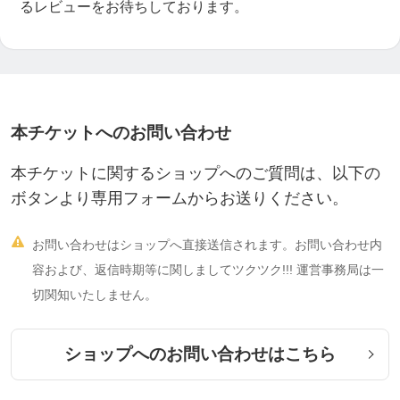
るレビューをお待ちしております。
50代 主婦Yさん
本チケットへのお問い合わせ
たくさんの学びと感じ方をいただけました。 まず
は自分自身に向けてアロマを使い、 周りの人にも
本チケットに関するショップへのご質問は、以下の
届けられるよう意識して過ごします。
ボタンより専用フォームからお送りください。
そうめん流しまで楽しめて、 本当に豊かで幸せな

お問い合わせはショップへ直接送信されます。お問い合わせ内
時間になりました✨
容および、返信時期等に関しましてツクツク!!! 運営事務局は一
カウンセラーとしての自信も持てそうです。 また
切関知いたしません。
ぜひ参加したいです！ ありがとうございました🌸
ショップへのお問い合わせはこちら
50代 主婦Kさん
今まで誰からも言われたことのない、 「自分はど