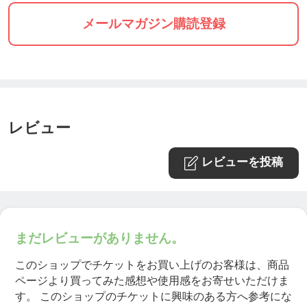
メールマガジン購読登録
「のんちゃん先生、本日はありがとうございました
✨
参加されたメンバーさん、本日ご一緒できて幸せで
レビュー
した。皆さまのお話もとても興味深くお聞きしまし
た☆
レビューを投稿
今日受け取った知識は、誰かの苦しみを溶かすカギ
にになるんだと、ありがたい気持ちでいます。
今の私にとっては、受け取った知識を元に自分自身
まだレビューがありません。
を癒すことが、深い学びに繋がると信じています。
焦らず、香りに包まれながら、経験と知識を自分の
このショップでチケットをお買い上げのお客様は、商品
ページより買ってみた感想や使用感をお寄せいただけま
ものにしていきたいです🫶
す。
このショップのチケットに興味のある方へ参考にな
本日はありがとうございました」