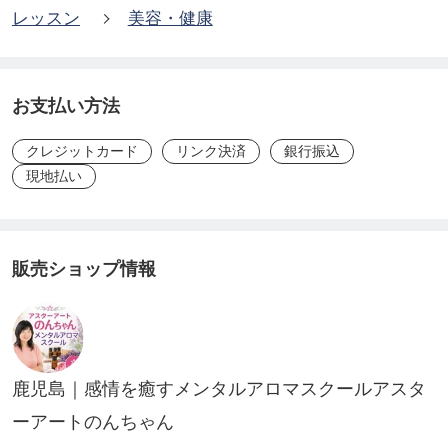
レッスン
美容・健康
2.5｜自律神経を整える香りと怒りを鎮める方法
第3章：アロマを使いこなす実践ステップ（約60
お支払い方法
分）
クレジットカード
リンク決済
銀行振込
3.1｜身体のしくみとアロマの関係を知る
現地払い
3.2｜精油の種類と品質の見分け方
3.3｜安心して使える精油を選ぶポイント
3.4｜まず揃えたい！初心者向けおすすめ精油
販売ショップ情報
3.5｜メンタル不調別使用法
第4章：アロマ×アート×武術で統合的ケア（約60
分）
鹿児島｜感情を癒すメンタルアロマスクールアスタ
4.1｜気持ちを表現することの難しい理由 言語と非
ーアートのんちゃん
言語