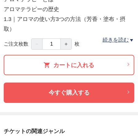
アロマテラピーの歴史
1.3｜アロマの使い方3つの方法（芳香・塗布・摂
取）
1.4｜香りのメカニズム：鍵と鍵穴で心に届く仕組み
続きを読む
－
＋
ご注文枚数
枚
1.5｜感情ケアに使える代表的なエッセンシャルオイ
ル
カートに入れる
第2章：感情を癒し行動につなげる（約60分）
2.1｜心と身体はつながっている：ホリスティック視
今すぐ購入する
点
2.2｜感情のセルフチェック：自分の今の状態を知る
2.3｜五感から本当の自分に戻り自分らしく生きる方
法
チケットの関連ジャンル
2.4｜脳とストレスの関係