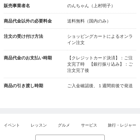
販売事業者名
のんちゃん（上村明子）
香りの感じ方にも変化があり、 「体が整う」とは
深いことだと実感。
商品代金以外の必要料金
送料無料（国内のみ）
みなさんのお話からも学びが多く、 自分に置き換
注文の受け付け方法
ショッピングカートによるオンラ
えて考える貴重な時間になりました。
イン注文
楽しい学びをありがとうございました🌸
商品代金のお支払い時期
【クレジットカード決済】：ご注
文完了時 【銀行振り込み】：ご
注文完了後
商品の引き渡し時期
ご入金確認後、１週間前後で発送
イベント
レッスン
グルメ
サービス
旅行・レジャー