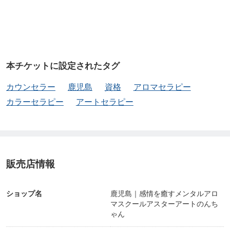
うなるのか」「どんな方向へ進めばいいのか」。
アロマテラピーに出会ったタイミング、 適性など
がドストライクで胸に響きました。
ずっと蓋をしていた心の部分が、 そっと開けられ
本チケットに設定されたタグ
たように感じました。
カウンセラー
鹿児島
資格
アロマセラピー
少しずつ一歩進んでみたいと思えました。 オイル
カラーセラピー
アートセラピー
と共に生きていこうと決めました。 本当にありが
とうございました🌿
30代 教員Mさん
販売店情報
体も手軽に整えられることがわかり、 帰ってさっ
ショップ名
鹿児島｜感情を癒すメンタルアロ
そくやってみました✨
マスクールアスターアートのんち
整体だけじゃなく、 セルフケアでもここまででき
ゃん
るとは驚きです！