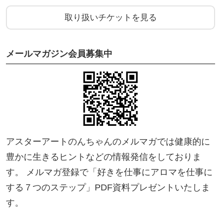
4.2｜なぜ武道？身口意を整える理由
取り扱いチケットを見る
4.3｜アートアロマセッションの手順
▼色の意味
メールマガジン会員募集中
▼絵画の配置の意味
4.4｜スワイショウで身体を動かしてから選ぶ
第５章 講師として活動するには
アスターアートのんちゃんのメルマガでは健康的に
豊かに生きるヒントなどの情報発信をしておりま
す。 メルマガ登録で「好きを仕事にアロマを仕事に
＼受講者の声／
する７つのステップ」PDF資料プレゼントいたしま
す。
鹿児島県霧島市40代主婦