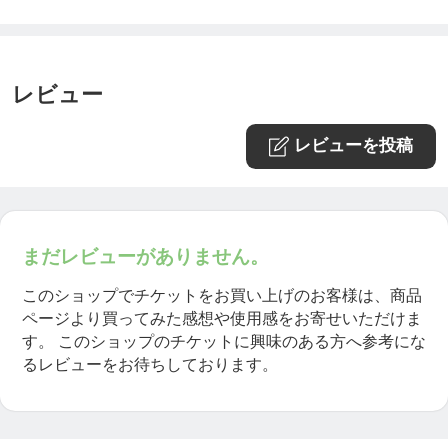
す。
レビュー
保険の認定基準が近年ますます厳しくなる中で、ホ
メオパシーの学校としてその卒業者が保険認定ホメ
レビューを投稿
オパスとなることのできる、オランダ唯一（2023年
6月現在）のホメオパス養成校がHANなのです。
それだけに、HANのカリキュラムの充実度、課され
まだレビューがありません。
る課題の質と量、試験の厳格さは瞠目すべきもので
このショップでチケットをお買い上げのお客様は、商品
す。
ページより買ってみた感想や使用感をお寄せいただけま
す。
このショップのチケットに興味のある方へ参考にな
るレビューをお待ちしております。
🔸HANのプログラムそのままに、日本語で受けられ
る！！🔸
そのHANのホメオパス養成コースの提供を、世界で