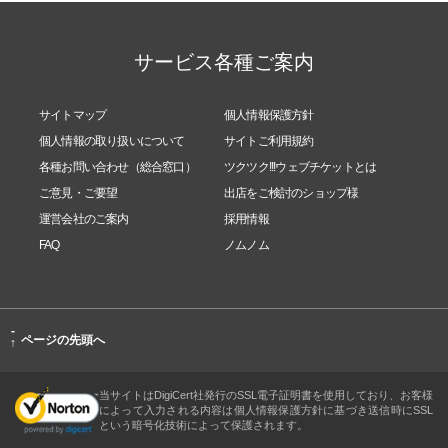
特徴3：さらに私たちは、プロになった後も研鑽を積
サービス各種ご案内
んでいくために、ホメオパスコミュニティの存在を
大切に考えています。活発なコミュニティには、単
サイトマップ
個人情報保護方針
に「心強い」と言うことを超えた価値があるからで
個人情報の取り扱いについて
サイトご利用規約
す。
各種お問い合わせ（総合窓口）
ツクツク!!!ウェブチケットとは
ご意見・ご要望
出店をご検討のショップ様
ホメオパシーの実践で技術の最も高度な運用が要求
運営会社のご案内
採用情報
FAQ
ノムノム
されるのは、レメディによる刺激を『最適』に（専
門用語で言うなら「最類似」に）調整する点におい
てです。この能力は、実践経験やケース・スタディ
-
ページの先頭へ
↑
を数多く行うことによってしかブラッシュアップで
きません。
当サイトはDigiCert社発行のSSL電子証明書を使用しており、お客様
によって入力される内容は個人情報保護方針に基づき送信時にSSL
という暗号化技術によって保護されます。
どんな要素を考慮して調整するかはもちろん在学中