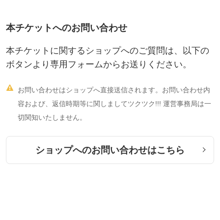
初めてオランダ国外で実現したスクールがHAJapan
本チケットへのお問い合わせ
（ホメオパシーアカデミージャパン：略称 エイチエ
ージャパン）です。
本チケットに関するショップへのご質問は、以下の
ボタンより専用フォームからお送りください。
校長のストットラー氏は、ホメオパシー発祥の地ド

お問い合わせはショップへ直接送信されます。お問い合わせ内
イツでは原書であるドイツ語のオルガノン・慢性病
容および、返信時期等に関しましてツクツク!!! 運営事務局は一
(論)を用いて、ドイツ語での解説講義を行っていま
切関知いたしません。
す。また、日本、イギリス、アメリカ、イタリアな
ど各国のホメオパス達からの講演依頼、ケース監修
ショップへのお問い合わせはこちら
依頼が引もきらず、それらは毎年のように英語で行
われています。
このように、多くの国々のホメオパス達から熱い注
目を集めているHANですが、そのホメオパス養成プ