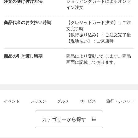
注文の受け付け方法
ショッピングカートによるオンラ
イン注文
特徴１：ホメオパス養成スクールとしてのHANそし
てHAJapanの最大の特徴は、ハーネマンの生涯にわ
商品代金のお支払い時期
【クレジットカード決済】：ご注
たる研究の展開を踏まえて、その『最終到達点』に
文完了時
【銀行振り込み】：ご注文完了後
基づく『再現性の極めて高い』メソッドを教授して
【現地払い】：ご来店時
いることです。
商品の引き渡し時期
商品により変動いたします。商品
画面に記載しております。
具体的には、ハーネマンの二大著作である「オルガ
ノン第六版」と「慢性病（論）第二版」を（おそら
く他では類を見ないほどに）徹底的に学びます。こ
れらはただの理論書ではなく、ハーネマンの長年に
イベント
レッスン
グルメ
サービス
旅行・レジャー
わたる実践から得られた情報と方法論とが精緻に記
述された『実践の書』であるため、ホメオパスとし
カテゴリーから探す

て要求される技能と心得の基盤となるものです。