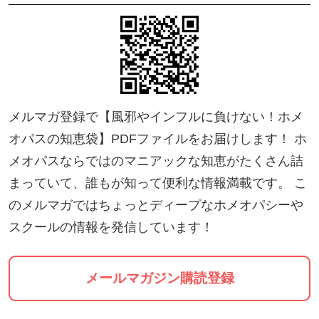
て、着実に歩を進めているホメオパス養成スクール
があります。
ホメオパシーの始祖である医師ハーネマンの二大著
作をつぶさに研究し、その成果を40数年にわたる実
メルマガ登録で【風邪やインフルに負けない！ホメ
践経験の中で確かめてきたエワルト・ストットラー
オパスの知恵袋】PDFファイルをお届けします！ ホ
氏。彼が校長を務めるHomeopathy Academy Netherl
メオパスならではのマニアックな知恵がたくさん詰
ands (HAN)がそれです。
まっていて、誰もが知って便利な情報満載です。 こ
のメルマガではちょっとディープなホメオパシーや
🔸保険認定（民間）がされる唯一のホメオパス養成
スクールの情報を発信しています！
校HAN🔸
オランダでは、HANの正規課程を終え、認定試験を
メールマガジン購読登録
クリアしたホメオパスの提供する業務には、代替療
法をカバーする民間の保険会社の保険認定が降りま