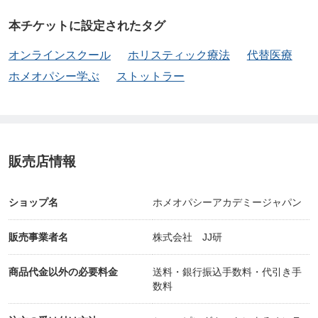
ログラムをそのまま再現する本格的なホメオパス養
本チケットに設定されたタグ
成校（HAN認定スクール）は、これまでオランダ国
オンラインスクール
ホリスティック療法
代替医療
外には存在していませんでした。HANのフル・プロ
ホメオパシー学ぶ
ストットラー
グラムでホメオパスを目指したければ、オランダに
行き、HANに入学してオランダ語で講義とトレーニ
ングを受けるしかなかったのです。
販売店情報
しかし、ストットラー氏と副校長のマーヤ氏がHAN
の講義・テキスト・試験その他の一切を英語でHAJa
ショップ名
ホメオパシーアカデミージャパン
pan専用に提供してくださることにより、日本語で
販売事業者名
株式会社 JJ研
学べるオンラインスクールが2023年9月にスタート
しました。
商品代金以外の必要料金
送料・銀行振込手数料・代引き手
数料
🔸HAJapanの三大特徴🔸