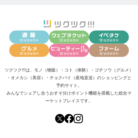
特徴2：そして学生達は、まず理論として学んだ方法
論を3年生の後半からはトレーナー付きで実践に移し
ていきます。そのため、実践デビューにつきものの
不安は最小限に、実践でしか得られない『感覚』や
ケースごとの『調整法』を効率的に身につけること
が可能となっています。
学んだことが非常に高い確率で実際に通用する！！
ツクツク!!!は、
モノ（物販）
・
コト（体験）
・
ゴチソウ（グルメ）
と言う手応えを感じながら、キャリアをスタートで
・
オメカシ（美容）
・
チョクバイ（産地直送）
のショッピングと
予約サイト。
きるのです。
みんなでシェアし合う
おすそ分けポイント機能
を搭載した総合マ
ーケットプレイスです。
ハーネマンの到達点を自らのホメオパシー理解の足
場とすること。その安心感と有用性を、HAJapanの
プログラムで学ぶ受講生は実感するはずです。