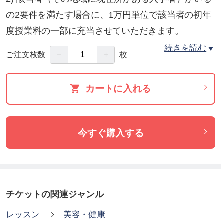
の2要件を満たす場合に、1万円単位で該当者の初年
度授業料の一部に充当させていただきます。
この二つの要件を満たさない地域については、プー
続きを読む
－
＋
ご注文枚数
枚
ルされているご支援額を翌年にキャリーオーバーい
たします。
カートに入れる
なお、要件１を満たす地域に該当者が複数名いる場
合は、頭割りで全員への充当となります。
今すぐ購入する
通信技術が発達した今日ですが、ホメオパスと直接
会って話せる安心感はやはり大きいものがありま
す。日本中・世界中の街、あなたの街、あなたの大
切な方の住まう街に、信頼できるホメオパスが居る
チケットの関連ジャンル
社会に向けて、ご支援をどうぞよろしくお願い致し
レッスン
美容・健康
ます。