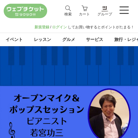
検索
カート
グループ
新規登録
/
ログイン
してお買い物するとポイントがたまる！
イベント
レッスン
グルメ
サービス
旅行・レジ