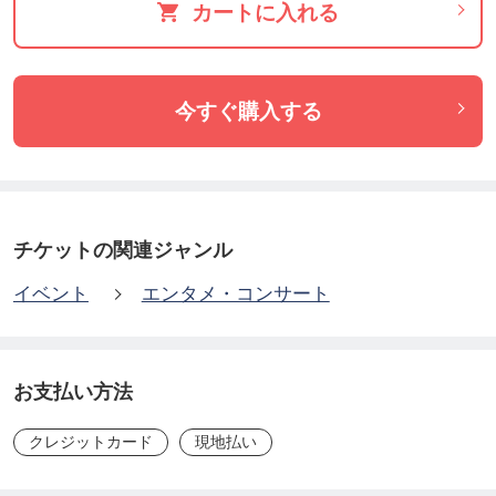
カートに入れる
初見で対応する伴奏ピアニストをご用意しておりま
すので、普段練習されている曲を人前で披露された
い方、発表会などの本番が近いので練習がてら演奏
今すぐ購入する
してみた い方、仲間で集まってわいわいアンサンブ
ルしたい方など用途は様々です。間違ったって大丈
夫！うまく弾けなくたってかまいません！楽器や楽
譜をお持ちの 上、お気軽に演奏しにいらしてくださ
チケットの関連ジャンル
い。どなたでもご参加いただけます☆
イベント
エンタメ・コンサート
★進行について
お支払い方法
お越しいただいた方から順にボードリストに名前が
クレジットカード
現地払い
記入され、上から順にローテーション形式で演奏し
ていきます。お一人の演奏曲は自由ですが10分以内