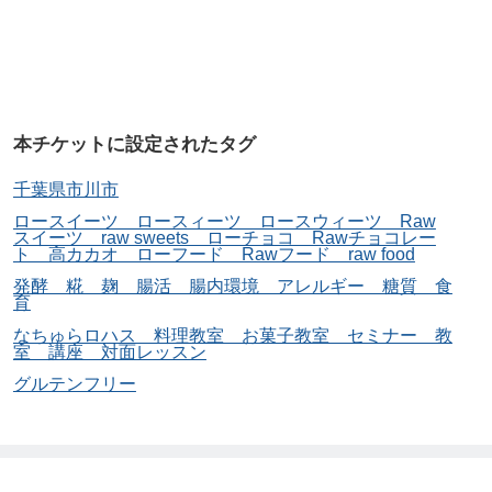
☆おやつを食べる習慣がやめられない方
☆からだに良い食べ物に興味がある方
☆便秘に悩んでいる方
☆腸活がしたい方
本チケットに設定されたタグ
☆新しいことにチャレンジしたい方
千葉県市川市
☆ベビー連れで参加できるセミナーを探していた
ロースイーツ ロースィーツ ロースウィーツ Raw
方
スイーツ raw sweets ローチョコ Rawチョコレー
ト 高カカオ ローフード Rawフード raw food
☆アンチエイジングや免疫力アップに興味のある
発酵 糀 麹 腸活 腸内環境 アレルギー 糖質 食
育
方
なちゅらロハス 料理教室 お菓子教室 セミナー 教
室 講座 対面レッスン
グルテンフリー
【重要】食物アレルギーについて：