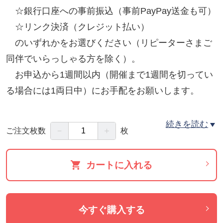
☆銀行口座への事前振込（事前PayPay送金も可）
☆リンク決済（クレジット払い）
のいずれかをお選びください（リピーターさまご
同伴でいらっしゃる方を除く）。
お申込から1週間以内（開催まで1週間を切ってい
る場合には1両日中）にお手配をお願いします。
リピーターさまは、現地払い（現金・PayPay）を含
続きを読む
－
＋
ご注文枚数
枚
め、どのお支払い方法もお選び頂けます。
カートに入れる
やむを得ない理由で欠席される場合や変更希望があ
る場合、開催日１週間前までにご連絡頂ければ、一
回に限り日程の変更が可能です。返金対応はしてお
今すぐ購入する
りませんので予めご了承ください。