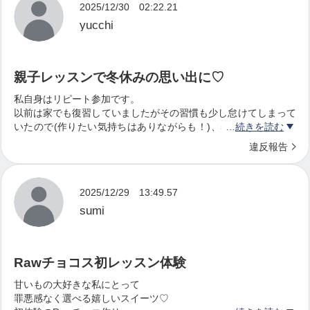
2025/12/30 02:22.21
を数種お出しします。
yucchi
ティータイムをお楽しみください。
↓
親子レッスンで冬休みの思い出に♡
☆セミナー終了
私自身はリピート参加です。
レシピに記載の材料・道具から１アイテムをお
以前は家でも復習していましたがその習慣も少し怠けてしまって
土産としてお渡しします。
いたので(作りたい気持ちはありながらも！)、5年生の娘を連れ
続きを読む
て親子で参加させていただきました。
違反報告
ご自宅でのおさらいにお役立てください♡
今回の親子参加は私の付き添いではなくて、1人1人お申し込みさ
↓
せていただいたので、娘が説明を聞いた中で何をメモするのか、
☆アフターフォロー
2025/12/29 13:49.57
どんなチョコに仕上げるのか、隣で見ているのがとても新鮮でし
た。
sumi
材料や作る工程について、ご質問がございまし
カカオの歴史など真剣に聞いて書き留めているのを見て、とても
たら
成長を感じたひとときでもありました。
いつでも遠慮なく、何度でもお問い合わせくだ
Rawチョコス初レッスン体験
チョコの味は、まだ小学生にはビターな味カナ？という印象では
ありましたが、なおさんのロースイーツはとても食べやすかった
さい。
甘いもの大好きな私にとって
ようで、苦手な素材を口に運べたことが嬉しかったようです！
罪悪感なく選べる嬉しいスイーツ♡