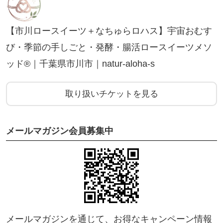
ます
※チケットお申込画面が指し示している場所とは
【市川ロースイーツ＋なちゅらロハス】宇宙おむす
異なります
び・季節の手しごと・発酵・腸活ロースイーツメソ
ッド®｜千葉県市川市｜natur-aloha-s
【お申し込み時にお知らせください】
お車やバイクでご来場希望のかた、お子様連れで
取り扱いチケットを見る
の参加をご希望の方は
お申し込み時に必ず備考欄へお書き添えくださ
メールマガジン会員募集中
い。
【当日の流れ（対面レッスン）】
☆受付
↓
メールマガジンを通じて、お得なキャンペーン情報