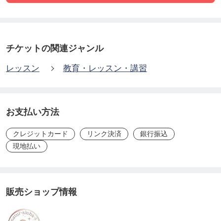
【クレジット払い（リンク決済）について】
チケットの関連ジャンル
現在、ツクツク!!!全体で従来のクレジット機能の利
レッスン
教育・レッスン・講習
用から「リンク決済」の使用へと変更となっており
ます。
リンク決済を選択された方へは、お申込後、クレジ
お支払い方法
ット決済に関するご案内を別途させて頂きます。
クレジットカード
リンク決済
銀行振込
お手数をお掛けしますが、お申込後の諸連絡をお見
現地払い
逃しないようお願い申しあげます。
販売ショップ情報
【教室所在地】
お申込完了後、２営業日以内に別途ご連絡いたし