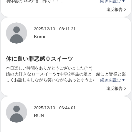
初体験のRawチョコ作り・・
続きを読む
持ち帰ったチョコは、私がお正月のおやつとしてちょっとずつい
初めて知る材料の数々！楽しい！
違反報告
ただきます♪
レッスンは明るい雰囲気でとっても分かりやすく教えて頂きまし
【Rawチョコセミナーを受講するとこうなれます
た♡
今回もありがとうございました！
リラックスできる適度に緩感がお気に入りのレッスンです！
♡】
2025/12/10 08:11.21
次回はどんなレッスンが開催されるのか楽しみ！
〇 ロースイーツと従来のスイーツの違いを知れます
Kumi
〇 カカオの歴史や製造方法、含まれる栄養素などの
基礎知識が得られます
体に良い罪悪感０スイーツ
〇 ローチョコ作りの理論が学べ、プロ顔負けの美味
本日楽しい時間をありがとうございました(^ ^)
しく美しいローチョコが
娘の大好きなロースイーツ❣️中学2年生の娘と一緒にと皆様と楽
しくお話しをしながら笑いながらあっとゆうまなお時間でした。
続きを読む
作れるようになります (なちゅらロハスオリジナ
ありがとうございました♪
違反報告
ルレシピ)
〇 罪悪感なくチョコレートを楽しみながら腸活でき
2025/12/10 06:44.01
るので、
BUN
幸福感アップ・アンチエイジング・免疫力アップ
が望めます