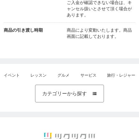
ご入金が確認できない場合は、キ
【お問い合わせ】
ャンセル扱いとさせて頂く場合が
あります。
現在ご参加者さま募集中のセミナー一覧は、こちら
の画面よりご覧いただけます♡
商品の引き渡し時期
商品により変動いたします。商品
https://ticket.tsuku2.jp/events-store/0000215246
画面に記載しております。
ご質問等ございましたら、こちらよりご連絡くださ
イベント
レッスン
グルメ
サービス
旅行・レジャー
い
https://home.tsuku2.jp/mypage/msgReceiveBoxDe
カテゴリーから探す

tail.php?targetUsr=0000215246