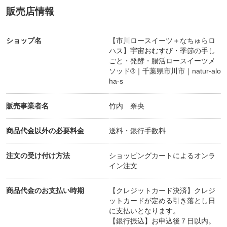
販売店情報
以下の食品にアレルギーのある方、重度の金属アレ
ルギーをお持ちの方はご注意ください。
ショップ名
【市川ロースイーツ＋なちゅらロ
(掌蹠膿疱症の方は、ナッツやカカオを含む食品が体
ハス】宇宙おむすび・季節の手し
に合わない場合がございます）
ごと・発酵・腸活ロースイーツメ
ソッド®｜千葉県市川市｜natur-alo
・カシューナッツやくるみ、アーモンドといったナ
ha-s
ッツ類
販売事業者名
竹内 奈央
・大豆、落花生（場合によりこれらを使用するスイ
ーツもあります）
商品代金以外の必要料金
送料・銀行手数料
注文の受け付け方法
ショッピングカートによるオンラ
また、普段の調理で「卵・乳・小麦・えび・かに・
イン注文
そば・落花生」を扱うため、それらの微量混入の恐
れもございます。
商品代金のお支払い時期
【クレジットカード決済】クレジ
ットカードが定める引き落とし日
に支払いとなります。
【銀行振込】お申込後７日以内。