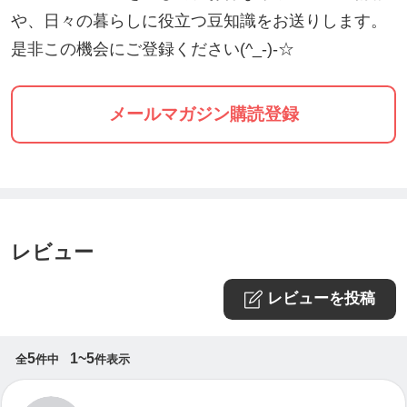
☆レッスン
や、日々の暮らしに役立つ豆知識をお送りします。
是非この機会にご登録ください(^_-)-☆
デモンストレーションが中心となりますが、都
度実践あり。
質疑応答を交えつつ、重要なポイントは実際の
メールマガジン購読登録
作業を通じて理解を深めていきます。
必要な材料や道具の調達方法は、セミナー内で
お知らせします。
レビュー
少人数制で、質問がしやすい雰囲気です。
ご参加者さまのペースに合わせてサポートをさ
レビューを投稿
せて頂きます。
↓
5
1~5
全
件中
件表示
☆ティータイム
セミナーで作るスイーツのほか、ロースイーツ