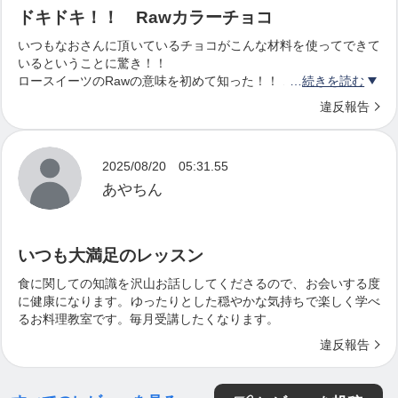
ドキドキ！！ Rawカラーチョコ
〇 セミナー受講後も質問出来るので安心です
いつもなおさんに頂いているチョコがこんな材料を使ってできて
いるということに驚き！！
ロースイーツのRawの意味を初めて知った！！
続きを読む
新しい知識や人 味に出会うことのできるなおさんの講習会最
【講座情報】
違反報告
高❣️
過去に開催されたRawチョコセミナーの様子は、以
下のURLよりご覧いただけます(*^^*)
2025/08/20 05:31.55
あやちん
・
https://www.instagram.com/p/CrONXaapiyb
/
・
https://www.instagram.com/p/CliiruFJoNV
/
・
https://www.instagram.com/p/CZuEJ_ktBjo
/
いつも大満足のレッスン
食に関しての知識を沢山お話ししてくださるので、お会いする度
に健康になります。ゆったりとした穏やかな気持ちで楽しく学べ
るお料理教室です。毎月受講したくなります。
「ロースイーツを作る前に食べてみたい」「教室の
違反報告
雰囲気を知りたい」という方は
ロースイーツ体験会へのご参加もご検討ください♪