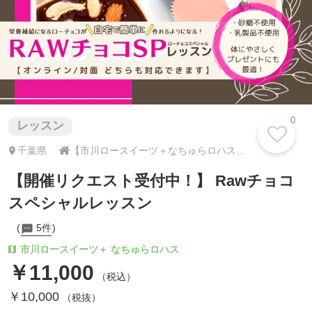
0
レッスン

千葉県
【市川ロースイーツ＋なちゅらロハス】宇宙おむすび・季節の手しごと・発酵・腸活ロースイーツメソッド®｜千葉県市川市｜natur-aloha-s
【開催リクエスト受付中！】 Rawチョコ
スペシャルレッスン
5件
市川ロースイーツ＋ なちゅらロハス
￥11,000
（税込）
￥10,000
（税抜）