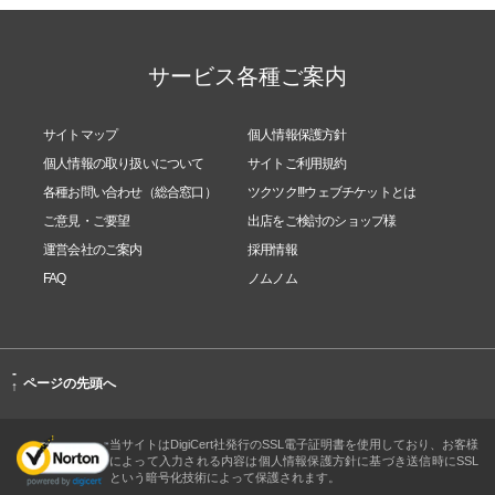
ーーーーーーーーーーーーーーー
サービス各種ご案内
◎Link！
◆新潟応援プロジェクト姉妹サイト〜新潟リアルマ
サイトマップ
個人情報保護方針
ルシェ〜
個人情報の取り扱いについて
サイトご利用規約
https://tsuku2.jp/niigata-real
各種お問い合わせ（総合窓口）
ツクツク!!!ウェブチケットとは
ご意見・ご要望
出店をご検討のショップ様
運営会社のご案内
採用情報
FAQ
ノムノム
◆【新潟リアルマルシェFB公式ページ】
https://www.facebook.com/niigata.real
/
-
ページの先頭へ
↑
◆ポイント貯めてモノ・コト・ゴチソウ・オメカ
当サイトはDigiCert社発行のSSL電子証明書を使用しており、お客様
によって入力される内容は個人情報保護方針に基づき送信時にSSL
シ・チョクバイの総合マーケットプレイス、おすそ
という暗号化技術によって保護されます。