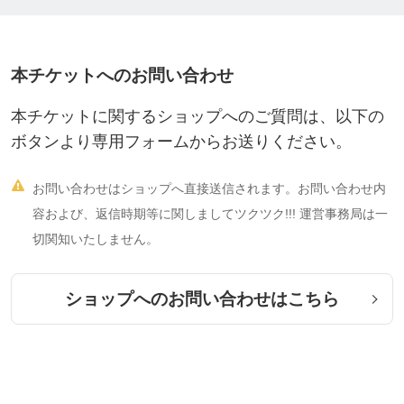
●10回券 ・・・・・・・ 44,000円
https://ticket.tsuku2.jp/events-detail/9122201709230
0
本チケットへのお問い合わせ
本チケットに関するショップへのご質問は、以下の
●定額制1ヶ月受け放題・15,400円
ボタンより専用フォームからお送りください。
https://ticket.tsuku2.jp/events-detail/2042235207512
0

お問い合わせはショップへ直接送信されます。お問い合わせ内
容および、返信時期等に関しましてツクツク!!! 運営事務局は一
切関知いたしません。
※初回は、メルマガ登録で初回限定クーポン(初回施
術料通常8,800円→半額4,400円)がご利用できます。
ショップへのお問い合わせはこちら
こちらから↓
https://home.tsuku2.jp/merumaga_register.php?mlsc
d=0000043280