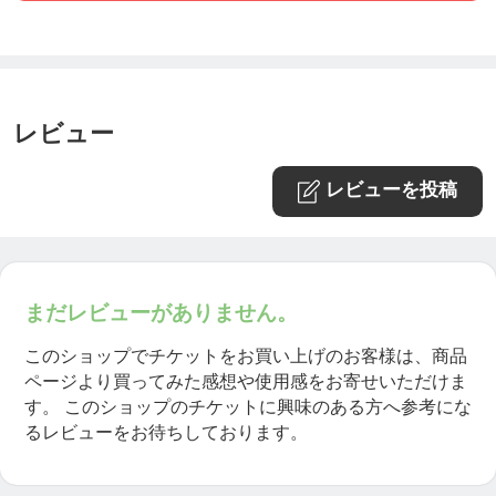
●高校生 ・・・・・・・・ 3,300円
https://ticket.tsuku2.jp/events-detail/04078501121545
●小・中学生 ・・・・・・ 2,200円
レビュー
https://ticket.tsuku2.jp/events-detail/2328030018104
0
レビューを投稿
●幼児 ・・・・・・・・・ 1,100円
https://ticket.tsuku2.jp/events-detail/8020023130400
まだレビューがありません。
1
このショップでチケットをお買い上げのお客様は、商品
ページより買ってみた感想や使用感をお寄せいただけま
●筋・筋膜リリース ・・・ 4,400円
す。
このショップのチケットに興味のある方へ参考にな
るレビューをお待ちしております。
https://ticket.tsuku2.jp/events-detail/80100165110026