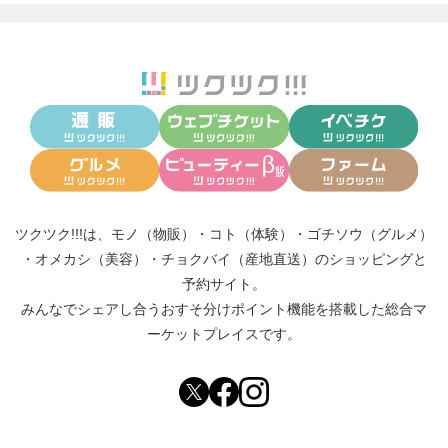
させていただきます。
お気軽にご相談ください。
【tel】08080308941
【mail】
chiro.wellnesslab@gmail.com
【facebook】
https://www.facebook.com/chiro.wellne
sslab
/
【Instagram】
https://www.instagram.com/chiro.welln
esslab
/
ツクツク!!!は、
モノ（物販）
・
コト（体験）
・
ゴチソウ（グルメ）
・
オメカシ（美容）
・
チョクバイ（産地直送）
のショッピングと
【YouTube】体験施術動画
https://youtu.be/BQAQr
予約サイト。
nwM1o8
みんなでシェアし合う
おすそ分けポイント機能
を搭載した総合マ
【プロフィール】
https://home.tsuku2.jp/f/Lab/prof
ーケットプレイスです。
ile