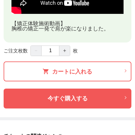
◆『こんな症状ありませんか？』こちらから↓
https://home.tsuku2.jp/f/Lab/Chiropractic/syoujyou
【矯正体験施術動画】
胸椎の矯正一発で肩が楽になりました。
◆『姿勢の悪さきになりませんか！？』こちらから↓
https://home.tsuku2.jp/f/Lab/Chiropractic/shisei
－
＋
ご注文枚数
枚
【施術の流れ】初回所要時間：約60分
カートに入れる
①【カウンセリング】:お悩みをお聞きして検査や施
術の説明をします。
今すぐ購入する
②【検査】:視診、触診等の検査を全身行います。少
しお時間がかかります。