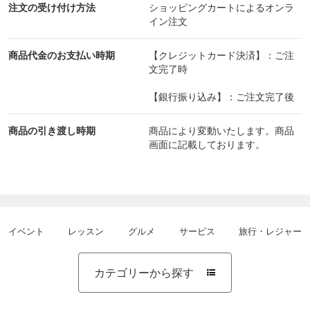
※出張料金は場所により変動する場合がございます
注文の受け付け方法
ショッピングカートによるオンラ
イン注文
のでご相談下さい。
お2人以上受けていただくと出張料金は無料です。
商品代金のお支払い時期
【クレジットカード決済】：ご注
文完了時
企業様への出張『骨盤調整体験施術』も承っており
ます。
【銀行振り込み】：ご注文完了後
商品の引き渡し時期
商品により変動いたします。商品
心身共に不調のないウェルビーイングな生活を目指
画面に記載しております。
して！全力でサポートいたします。
新潟市出張整体 骨盤・骨格調整
【Wellness Lab~ウエルネスラボ~】
イベント
レッスン
グルメ
サービス
旅行・レジャー
《お問合せ》
【受付時間】9:00〜20:00(予約制)
カテゴリーから探す

※電話に出られない時もありますが、折り返しかけ