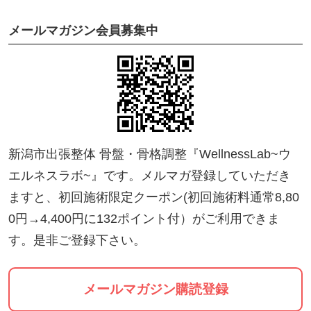
【施術料金】(税込み)
メールマガジン会員募集中
●初回 ・・・・・・・・・ 8,800円
https://ticket.tsuku2.jp/events-detail/3147012108390
0
(メルマガ登録限定初回施術 ・・ 4,400円)
新潟市出張整体 骨盤・骨格調整『WellnessLab~ウ
https://home.tsuku2.jp/merumaga_register.php?mlsc
エルネスラボ~』です。メルマガ登録していただき
d=0000043280
ますと、初回施術限定クーポン(初回施術料通常8,80
0円→4,400円に132ポイント付）がご利用できま
●2回目〜 ・・・・・・・ 5,500円
す。是非ご登録下さい。
https://ticket.tsuku2.jp/events-detail/0314058300210
1
メールマガジン購読登録