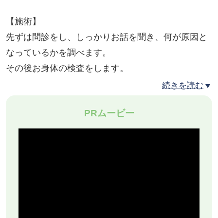
【施術】
先ずは問診をし、しっかりお話を聞き、何が原因と
なっているかを調べます。
その後お身体の検査をします。
姿勢、バランス、可動域を見てから、触診し原因箇
続きを読む
所を特定していきます。
PRムービー
施術は不調の原因となっている骨盤や骨格の調整
し、疲労している筋肉を緩め、普段あまり使えてい
ない弱った筋肉に動きをつけ、身体のバランスを整
えるための運動に取り組んでいただき、お身体を整
えた後の良い状態を維持できるアドバイスをさせて
いただきます。