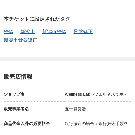
※全て『Webチケット』になっています。
本チケットに設定されたタグ
先ずはお電話で予約いただき、施術後『Webチケッ
整体
新潟市
新潟市整体
骨盤矯正
ト』で『現地払い』を選択し、当店及びおすそわけ
新潟市骨盤矯正
マーケットプレイス『ツクツク!!!』内で1ポイント1
円で使えるポイントを付けさせていただきます。そ
の後現金でお支払いいただきます。
販売店情報
※フェイスタオルをご用意下さい。
ショップ名
Wellness Lab ~ウエルネスラボ~
【新潟市内出張料金】(税込み)
販売事業者名
五十嵐良浩
西区 ・・・・・・・・・・・・ 無料
中央区、東区 ・・・・・・・・ 550円
商品代金以外の必要料金
銀行振込の場合：銀行振込手数料
北区、南区、江南区、秋葉区、西蒲区 ・・ 1,100円