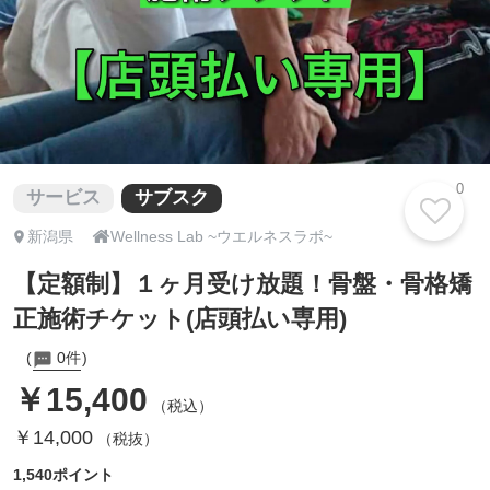
0
サービス
サブスク

新潟県
Wellness Lab ~ウエルネスラボ~
【定額制】１ヶ月受け放題！骨盤・骨格矯
正施術チケット(店頭払い専用)
0件
￥15,400
（税込）
￥14,000
（税抜）
1,540ポイント