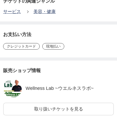
チケットの関連ジャンル
③【説明】:現状のお身体の状態を説明していきま
す。
サービス
美容・健康
④【施術】:患者様のお身体に合わせた施術を行いま
お支払い方法
す。
クレジットカード
現地払い
⑤【検査】:施術後の検査を行います。
⑥【アドバイス】:現状のお身体の状態を説明し、生
販売ショップ情報
活習慣のアドバイスなどを行います。
Wellness Lab ~ウエルネスラボ~
⑦【次回予約】:次回の日にちをご予約いただきま
す。
取り扱いチケットを見る