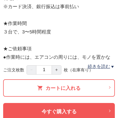
※カード決済、銀行振込は事前払い
★作業時間
３台で、3〜5時間程度
★ご依頼事項
●作業時には、エアコンの周りには、モノを置かな
いようにお願いいたします。
続きを読む
－
＋
ご注文枚数
枚
（在庫有り）
水を使っての作業になりますので、破損・汚損の
原因になります。
カートに入れる
●移動できないものがある場合は、事前にご相談く
ださい。
養生が必要な場合や、どかすのに人手が必要な場
今すぐ購入する
合にもご相 談ください。