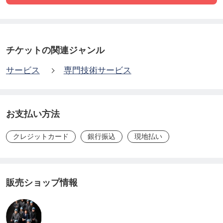
●部品洗浄のための洗い場をお借りいたします。
（浴室や駐車場などで構いません。）
ただし、お庭の植栽がある場所では、植栽が枯れ
チケットの関連ジャンル
る場合がありますので、その際は浴室をお借りいた
サービス
専門技術サービス
します。
●高圧洗浄機を使用しますので、電源をお借りいた
します。
お支払い方法
●上記で使用する、水・電気は、お客様のご負担と
クレジットカード
銀行振込
現地払い
なります。
★品質保証
販売ショップ情報
万が一クリーニングが原因での故障があった場合
は、修理代を保証いたします。
その際は、故障の原因について検査をさせて頂きま