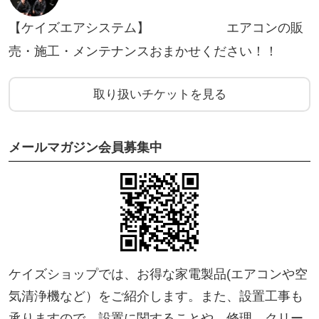
すので、ご了承くださいますようお願いいたしま
【ケイズエアシステム】 エアコンの販
す。
売・施工・メンテナンスおまかせください！！
★ご依頼からクリーニングまでの流れ
取り扱いチケットを見る
①チケットを購入いただきます。その際、メールア
ドレスと、ご住所、ご連絡可能な電話番号をお知ら
メールマガジン会員募集中
せください。
②メールやお電話にて、機器の状態や工事日程をお
打合せさせていただきます。
③決済手続き（現地決済の場合は、当日集金）後、
日程通りクリーニングをさせて頂きます。
ケイズショップでは、お得な家電製品(エアコンや空
気清浄機など）をご紹介します。また、設置工事も
承りますので、設置に関することや、修理、クリー