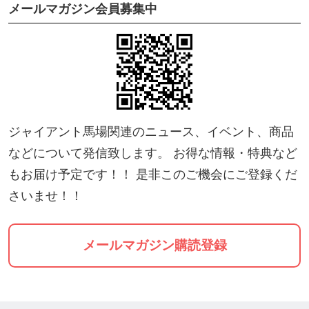
メールマガジン会員募集中
1/31【自由席】ジャイアント馬場没25年スペシャル
トークショー〜渕正信×川田利明〜
https://ticket.tsuku2.jp/events-detail/02150343101122
お問合せ先:
株式会社H.J.T.Prouduction
ジャイアント馬場関連のニュース、イベント、商品
03-6868-8289(平日13:00-18:00)
などについて発信致します。 お得な情報・特典など
公式HP:
https://giant-baba.com
/
もお届け予定です！！ 是非このご機会にご登録くだ
giantbaba.20th.memorial@gmail.com
さいませ！！
メールマガジン購読登録