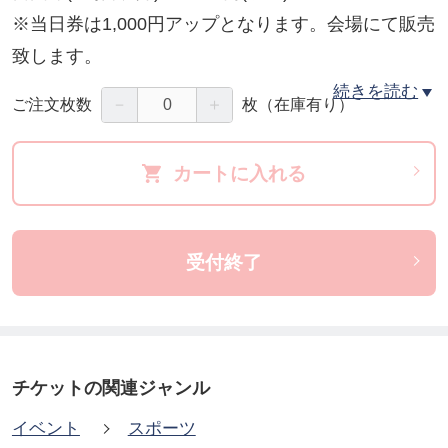
※当日券は1,000円アップとなります。会場にて販売
致します。
撮影会：当日撮影券(3,000円)ご購入で3Shot撮影
続きを読む
－
＋
ご注文枚数
枚
（在庫有り）
※着席型のトークショーとなります。
カートに入れる
定員：先着100名様
※定員になり次第、受付を終了させて頂きます。
参加申込締切：2024年1月23日(火) 00時00分
受付終了
※ご入金後は如何なるご理由でも、キャンセルはで
きかねますので、予めご了承下さいませ。
主催：株式会社H.J.T.Prouduction
チケットの関連ジャンル
イベント
スポーツ
【2日間(1/23&amp;31)通し券】ジャイアント馬場没