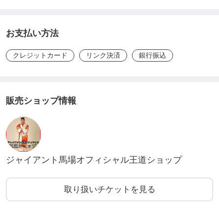
25年スペシャルトークショー
https://ticket.tsuku2.jp/events-detail/3034222309210
お支払い方法
1
クレジットカード
リンク決済
銀行振込
1/23【リングサイド】ジャイアント馬場没25年スペ
シャルトークショー〜百田光雄×藤波辰爾〜
https://ticket.tsuku2.jp/events-detail/4220121400320
販売ショップ情報
0
1/23【自由席】ジャイアント馬場没25年スペシャル
トークショー〜百田光雄×藤波辰爾〜
https://ticket.tsuku2.jp/events-detail/25000232012118
ジャイアント馬場オフィシャル王道ショップ
1/31【リングサイド】ジャイアント馬場没25年スペ
シャルトークショー〜渕正信×川田利明〜
取り扱いチケットを見る
https://ticket.tsuku2.jp/events-detail/1223721001351
5