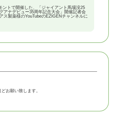
ドモントで開催した、「ジャイアント馬場没25
人タッグマッチ
グアナデビュー35周年記念大会」開催記者会
司(プロレスリング・ノア)、大原はじめ(プロレ
製薬様のYouTubeのEZIGENチャンネルに
ノア)
DTプロレスリング)、高鹿佑也(DDTプロレスリン
、KOBEメリケンプロレス)
ほどお願い致します。
6人タッグマッチ
村修
隆司