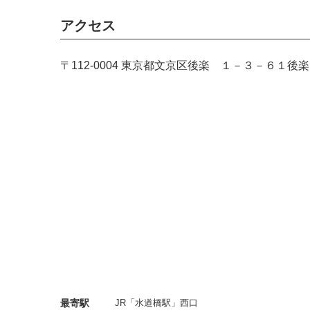
アクセス
参戦決定選手
大日本プロレス 野村卓矢
フリー 岩本煌史、阿部史典
〒112-0004 東京都文京区後楽 １－３－６１
※出場選手はケガ等により変更となる場合が
レフェリー：和田京平(全日本プロレス)、西永
スリング・ノア)、神林大介(全日本プロレス)
A)、緒方公俊
リングアナウンサー：木原文人、ガルベス★奥
チケット料金
【完売】プレミアムシート 15,000円
【残りわずか】特別リングサイド 10,000円
https://eplus.jp/baba
/
※イープラスのみで取り扱い
最寄駅
JR「水道橋駅」西口
指定席A 7,000円