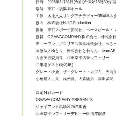
日時 2025年1月31日(金)試合開始18時30分 
場所 東京・後楽園ホール
主催 木原文人リングアナデビュー35周年大
協力 株式会社H.J.T.Production
後援 東京スポーツ新聞社、ベースボール・
協賛 OGAWACOMPANY株式会社、株式
ティーワン、グロリアス製薬株式会社、べろ
医療法人ゆとり、株式会社とわりん、teamA
大会実行委員長 和田京平名誉レフェリー
ご来場ゲスト(敬称略)
グレート小鹿、ザ・グレート・カブキ、天龍
小橋建太、嵐、浅子覚、大森隆男、本田多聞
決定対戦カード
OGAWA COMPANY PRESENTS
ジャイアント馬場没25年追善
和田京平レフェリーデビュー50周年記念