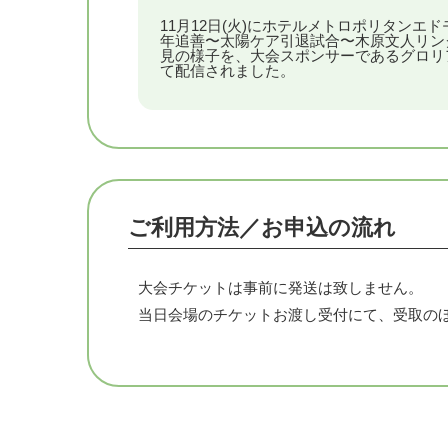
11月12日(火)にホテルメトロポリタンエ
ザ・リーヴPRESENTS LIMIT BREAK 8
年追善〜太陽ケア引退試合〜木原文人リン
モハメドヨネ(プロレスリング・ノア)、小峠篤
見の様子を、大会スポンサーであるグロリアス
て配信されました。
スリング・ノア)、大和田侑(プロレスリング・
VS
飯野雄貴(DDTプロレスリング)、納谷幸男(D
グ)、松永智充 (DDTプロレスリング)
市原グループ PRESENTS タッグマッチ
ご利用方法／お申込の流れ
土井成樹、佐藤光留(パンクラスMISSION)
VS
大会チケットは事前に発送は致しません。
近藤修司、“brother”YASSHI(ダブプロレス
当日会場のチケットお渡し受付にて、受取の
大隅興業 PRESENTS 頑張れ！西村修！！ 
越中詩郎、新崎人生(みちのくプロレス)、西
VS
長井満也(ドラディション)、井上雅央、土方