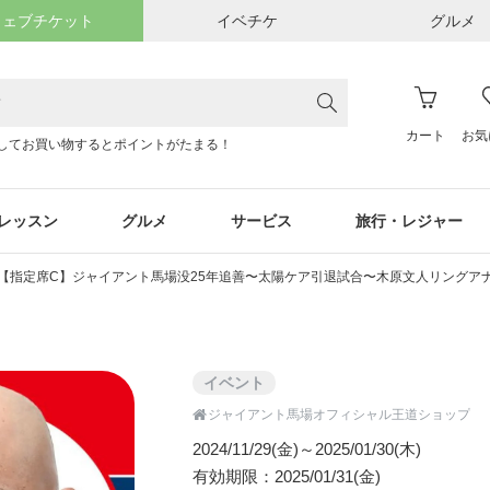
ウェブチケット
イベチケ
グルメ
カート
お気
してお買い物するとポイントがたまる！
レッスン
グルメ
サービス
旅行・レジャー
【指定席C】ジャイアント馬場没25年追善〜太陽ケア引退試合〜木原文人リングアナ
イベント

ジャイアント馬場オフィシャル王道ショップ
2024/11/29(金)～2025/01/30(木)
有効期限：2025/01/31(金)