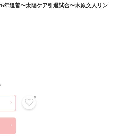
25年追善〜太陽ケア引退試合〜木原文人リン
）
0