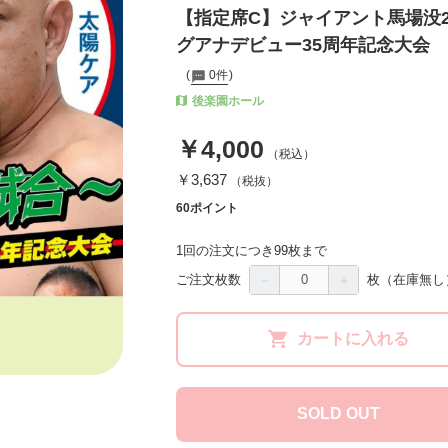
【指定席C】ジャイアント馬場没
グアナデビュー35周年記念大会
0件
後楽園ホール
￥4,000
（税込）
￥3,637
（税抜）
60ポイント
1回の注文につき99枚まで
－
＋
ご注文枚数
枚
（在庫無し
カートに入れる
SOLD OUT