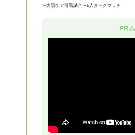
〜太陽ケア引退試合〜6人タッグマッチ
太陽ケア、鈴木みのる(パンクラスMISSION)、
VS
PR
秋山準(DDTプロレスリング)、丸藤正道(プロ
ハウスデコ PRESENTS
大仁田厚デビュー50周年記念スペシャルスト
ッグデスマッチ
大仁田厚、河上”ファイヤー”隆一、雷神矢口、宮
VS
葛西純(プロレスリングFREEDOMS)、石
EZIGEN PRESENTS Z-Brats VS ト
箕浦康太(DRAGON GATE)、KAI(DRAGON 
VS
黒潮TOKYOジャパン、立花誠吾