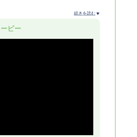
続きを読む
MAZADA
ムービー
レスリング・ノア)、小島聡(新日本プロレス)
リートファイト・トルネードバンクハウス8人タ
本裕向(暗黒プロレス組織666)
川修司、竹田誠志、ブラックめんそーれ
ーキョーヤンキースタッグマッチ
GATE)