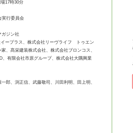
開場17時30分
会実行委員会
マガジン社
会社イープラス、株式会社リーヴライフ トゥエン
〜家、髙栄建装株式会社、株式会社ブロンコス、
ED、有限会社市原グループ、株式会社大隅興業
源一郎、渕正信、武藤敬司、川田利明、田上明、